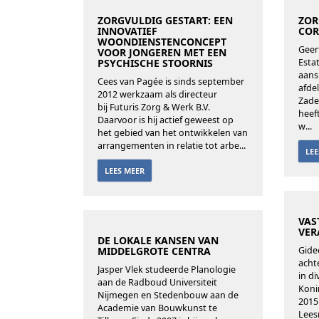
ZORGVULDIG GESTART: EEN
ZOR
INNOVATIEF
COR
WOONDIENSTENCONCEPT
Geer
VOOR JONGEREN MET EEN
PSYCHISCHE STOORNIS
Esta
aans
Cees van Pagée is sinds september
afde
2012 werkzaam als directeur
Zade
bij Futuris Zorg & Werk B.V.
heef
Daarvoor is hij actief geweest op
w...
het gebied van het ontwikkelen van
arrangementen in relatie tot arbe...
LE
LEES MEER
VAS
VER
DE LOKALE KANSEN VAN
MIDDELGROTE CENTRA
Gide
acht
Jasper Vlek studeerde Planologie
in d
aan de Radboud Universiteit
Koni
Nijmegen en Stedenbouw aan de
2015
Academie van Bouwkunst te
Lees