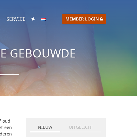
SERVICE
MEMBER LOGIN
 DE GEBOUWDE
f oud.
NIEUW
UITGELICHT
et een
nderen