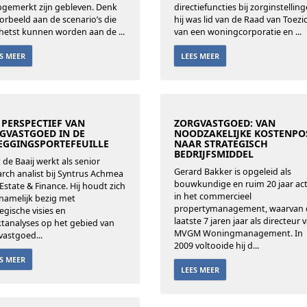
gemerkt zijn gebleven. Denk
directiefuncties bij zorginstelling
oorbeeld aan de scenario’s die
hij was lid van de Raad van Toezi
hetst kunnen worden aan de ...
van een woningcorporatie en ...
ES MEER
LEES MEER
 PERSPECTIEF VAN
ZORGVASTGOED: VAN
GVASTGOED IN DE
NOODZAKELIJKE KOSTENPO
EGGINGSPORTEFEUILLE
NAAR STRATEGISCH
BEDRIJFSMIDDEL
 de Baaij werkt als senior
Gerard Bakker is opgeleid als
arch analist bij Syntrus Achmea
bouwkundige en ruim 20 jaar act
 Estate & Finance. Hij houdt zich
in het commercieel
namelijk bezig met
propertymanagement, waarvan 
egische visies en
laatste 7 jaren jaar als directeur 
tanalyses op het gebied van
MVGM Woningmanagement. In
vastgoed...
2009 voltooide hij d...
ES MEER
LEES MEER