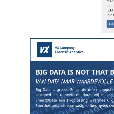
maga
het 
rich
In di
LE
BIG DATA IS NOT THAT 
VAN DATA NAAR WAARDEVOLLE
Big Data is groots. En ja, de informatiepot
vastgoed en u heeft de data. Wij maken 
Smart@Data een IT-oplossing waarmee u gr
Specifiek geschikt voor vastgoedbedrijven, o