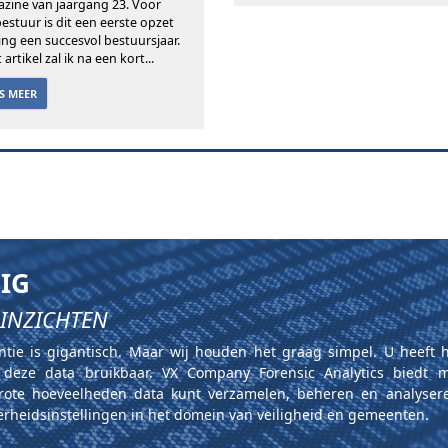
zine van jaargang 23. Voor
bestuur is dit een eerste opzet
ting een succesvol bestuursjaar.
t artikel zal ik na een kort...
ES MEER
BIG
 INZICHTEN
entie is gigantisch. Maar wij houden het graag simpel. U heeft 
deze data bruikbaar. VX Company Forensic Analytics biedt m
ote hoeveelheden data kunt verzamelen, beheren en analyser
verheidsinstellingen in het domein van veiligheid en gemeenten.