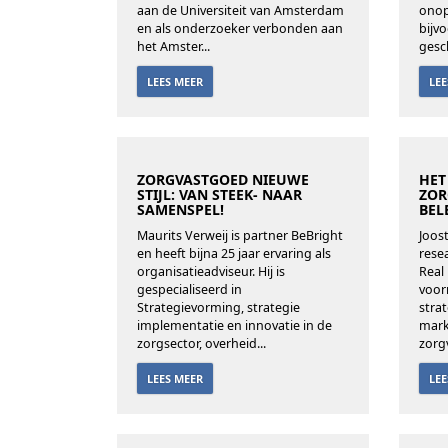
aan de Universiteit van Amsterdam
onop
en als onderzoeker verbonden aan
bijv
het Amster...
gesc
LEES MEER
LE
ZORGVASTGOED NIEUWE
HET
STIJL: VAN STEEK- NAAR
ZOR
SAMENSPEL!
BEL
Maurits Verweij is partner BeBright
Joost
en heeft bijna 25 jaar ervaring als
rese
organisatieadviseur. Hij is
Real
gespecialiseerd in
voor
Strategievorming, strategie
strat
implementatie en innovatie in de
mark
zorgsector, overheid...
zorg
LEES MEER
LE