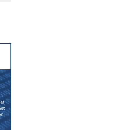
het
et
en.