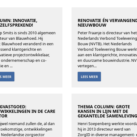
UMN: INNOVATIE,
RENOVATIE ÉN VERVANGEN
ZELFSPREKEND!
NIEUWBOUW
lip Smits is sinds 2010 algemeen
Peter Fraanje is directeur van het
cteur van Blauwhoed. Hij
Nederlands Verbond Toeleverin
t Blauwhoed veranderd in een
Bouw (NVTB). Het Nederlands
assend klantgerichte en
Verbond Toelevering Bouw werk
vatieve projectontwikkelaar,
aan een klantgerichte, innovatie
 ondernemerschap en co-
en duurzame bouwindustrie. N
ie en ...
vertegen...
ES MEER
LEES MEER
GVASTGOED:
THEMA COLUMN: GROTE
WIKKELINGEN IN DE CARE
KANSEN IN LIJN MET DE
TOR
GEKANTELDE SAMENLEVIN
rijwel niemand zullen de, al dan
Henri Soepenberg werkte voord
 toekomstige, ontwikkelingen
hij in 2013 directeur werd van
e Nederlandse zorgsector
ZorgID in diverse management- 