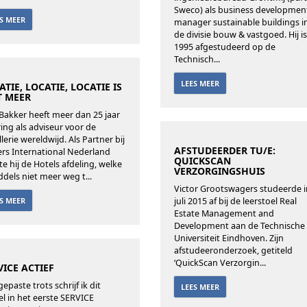
Sweco) als business developmen
ES MEER
manager sustainable buildings i
de divisie bouw & vastgoed. Hij is
1995 afgestudeerd op de
Technisch...
LEES MEER
ATIE, LOCATIE, LOCATIE IS
T MEER
 Bakker heeft meer dan 25 jaar
ring als adviseur voor de
lerie wereldwijd. Als Partner bij
AFSTUDEERDER TU/E:
iers International Nederland
QUICKSCAN
te hij de Hotels afdeling, welke
VERZORGINGSHUIS
ddels niet meer weg t...
Victor Grootswagers studeerde i
ES MEER
juli 2015 af bij de leerstoel Real
Estate Management and
Development aan de Technische
Universiteit Eindhoven. Zijn
afstudeeronderzoek, getiteld
‘QuickScan Verzorgin...
VICE ACTIEF
epaste trots schrijf ik dit
LEES MEER
kel in het eerste SERVICE