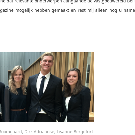
ine dat relevante onderwerpen aangaande de vastgoedwereld beli
magazine mogelijk hebben gemaakt en rest mij alleen nog u nam
 Boomgaard, Dirk Adriaanse, Lisanne Bergefurt