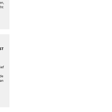
en,
cht
ST
ief
de
van