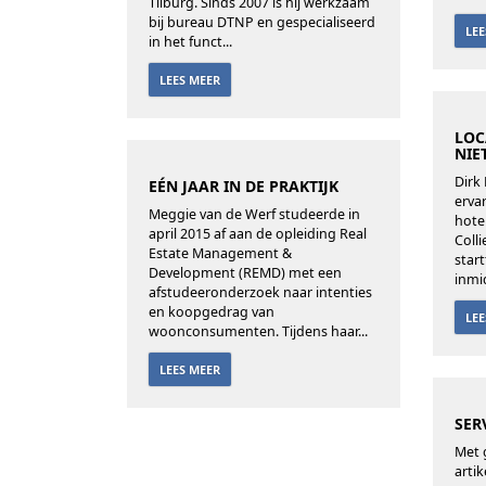
Tilburg. Sinds 2007 is hij werkzaam
bij bureau DTNP en gespecialiseerd
LE
in het funct...
LEES MEER
LOC
NIE
Dirk
EÉN JAAR IN DE PRAKTIJK
erva
Meggie van de Werf studeerde in
hotel
april 2015 af aan de opleiding Real
Coll
Estate Management &
start
Development (REMD) met een
inmi
afstudeeronderzoek naar intenties
en koopgedrag van
LE
woonconsumenten. Tijdens haar...
LEES MEER
SER
Met g
arti