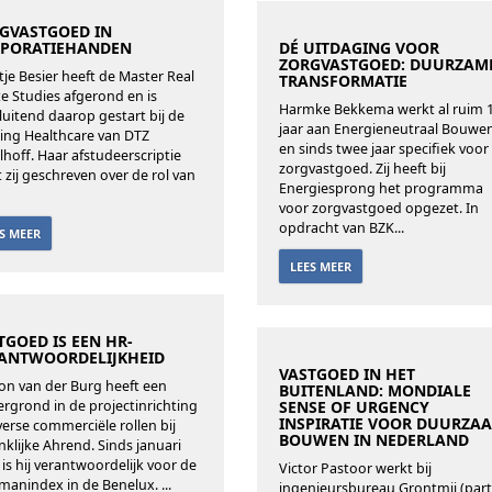
GVASTGOED IN
PORATIEHANDEN
DÉ UITDAGING VOOR
ZORGVASTGOED: DUURZAM
tje Besier heeft de Master Real
TRANSFORMATIE
te Studies afgerond en is
Harmke Bekkema werkt al ruim 
luitend daarop gestart bij de
jaar aan Energieneutraal Bouwe
ling Healthcare van DTZ
en sinds twee jaar specifiek voor
lhoff. Haar afstudeerscriptie
zorgvastgoed. Zij heeft bij
t zij geschreven over de rol van
Energiesprong het programma
voor zorgvastgoed opgezet. In
opdracht van BZK...
ES MEER
LEES MEER
TGOED IS EEN HR-
ANTWOORDELIJKHEID
VASTGOED IN HET
on van der Burg heeft een
BUITENLAND: MONDIALE
ergrond in de projectinrichting
SENSE OF URGENCY
INSPIRATIE VOOR DUURZA
iverse commerciële rollen bij
BOUWEN IN NEDERLAND
nklijke Ahrend. Sinds januari
 is hij verantwoordelijk voor de
Victor Pastoor werkt bij
manindex in de Benelux. ...
ingenieursbureau Grontmij (part