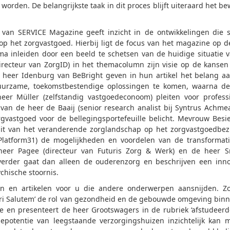
worden. De belangrijkste taak in dit proces blijft uiteraard het b
 van SERVICE Magazine geeft inzicht in de ontwikkelingen die 
p het zorgvastgoed. Hierbij ligt de focus van het magazine op d
ema inleiden door een beeld te schetsen van de huidige situatie 
irecteur van ZorgID) in het themacolumn zijn visie op de kansen
 heer Idenburg van BeBright geven in hun artikel het belang a
uurzame, toekomstbestendige oplossingen te komen, waarna de
r Müller (zelfstandig vastgoedeconoom) pleiten voor profess
van de heer de Baaij (senior research analist bij Syntrus Achme
rgvastgoed voor de bellegingsportefeuille belicht. Mevrouw Besi
 uit van het veranderende zorglandschap op het zorgvastgoedbez
latform31) de mogelijkheden en voordelen van de transformat
 heer Pagee (directeur van Futuris Zorg & Werk) en de heer 
verder gaat dan alleen de ouderenzorg en beschrijven een inno
hische stoornis.
 en artikelen voor u die andere onderwerpen aansnijden. Zo
ori Salutem’ de rol van gezondheid en de gebouwde omgeving bin
e en presenteert de heer Grootswagers in de rubriek ‘afstudeerd
epotentie van leegstaande verzorgingshuizen inzichtelijk kan 