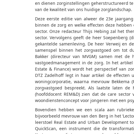
en dienen zorginstellingen geherstructureerd te 
van de kwaliteit van ons huidige zorglandschap.
Deze eerste editie van alweer de 23e jaargang
binnen de zorg en welke effecten deze hebben o
sector. Onze redacteur Thijs Hebing zal het th
sector. Vervolgens geeft de heer Soepenberg (d
gekantelde samenleving. De heer Verweij en de
samenspel binnen het zorgvastgoed om tot d
Bakker (directeur van MVGM) samen met de hee
vastgoedmanagement in de zorg. In het artikel 
Estate & Finance) wordt het perspectief van zo
DTZ Zadelhoff legt in haar artikel de effecten
woningcorporatie, waarna mevrouw Bekkema (P
zorgvastgoed bespreekt. Als laatste laten de
(hoofddocent REM&D) zien dat de care sector 
woondienstenconcept voor jongeren met een psyc
Bovendien hebben we een scala aan rubrieken
bijvoorbeeld mevrouw van den Berg in het ‘Lect
leerstoel Real Estate and Urban Development to
QuickScan, een instrument die de transformati