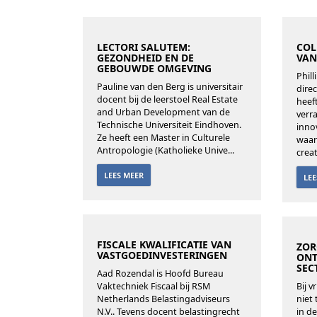
LECTORI SALUTEM:
COL
GEZONDHEID EN DE
VAN
GEBOUWDE OMGEVING
Phil
Pauline van den Berg is universitair
dire
docent bij de leerstoel Real Estate
heef
and Urban Development van de
verr
Technische Universiteit Eindhoven.
inno
Ze heeft een Master in Culturele
waar
Antropologie (Katholieke Unive...
creat
LEES MEER
LE
FISCALE KWALIFICATIE VAN
ZOR
VASTGOEDINVESTERINGEN
ONT
SEC
Aad Rozendal is Hoofd Bureau
Vaktechniek Fiscaal bij RSM
Bij v
Netherlands Belastingadviseurs
niet
N.V.. Tevens docent belastingrecht
in d