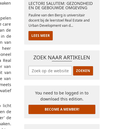
ewaken
LECTORI SALUTEM: GEZONDHEID
EN DE GEBOUWDE OMGEVING
Pauline van den Berg is universitair
spelen
docent bij de leerstoel Real Estate and
e care
Urban Development van d...
van de
LEES MEER
 in de
an van
 heer
ioneel
ZOEK NAAR ARTIKELEN
a Real
er van
it van
ie van
Smeets
vatief
You need to be logged in to
download this edition.
 licht
BECOME A MEMBER!
nen de
er’ de
maken.