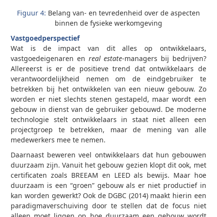
Figuur 4:
Belang van- en tevredenheid over de aspecten
binnen de fysieke werkomgeving
Vastgoedperspectief
Wat is de impact van dit alles op ontwikkelaars,
vastgoedeigenaren en
real estate
-managers bij bedrijven?
Allereerst is er de positieve trend dat ontwikkelaars de
verantwoordelijkheid nemen om de eindgebruiker te
betrekken bij het ontwikkelen van een nieuw gebouw. Zo
worden er niet slechts stenen gestapeld, maar wordt een
gebouw in dienst van de gebruiker gebouwd. De moderne
technologie stelt ontwikkelaars in staat niet alleen een
projectgroep te betrekken, maar de mening van alle
medewerkers mee te nemen.
Daarnaast beweren veel ontwikkelaars dat hun gebouwen
duurzaam zijn. Vanuit het gebouw gezien klopt dit ook, met
certificaten zoals BREEAM en LEED als bewijs. Maar hoe
duurzaam is een “groen” gebouw als er niet productief in
kan worden gewerkt? Ook de DGBC (2014) maakt hierin een
paradigmaverschuiving door te stellen dat de focus niet
alleen moet liggen op hoe duurzaam een gebouw wordt