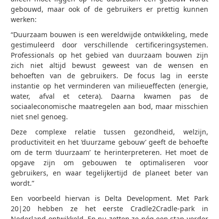
gebouwd, maar ook of de gebruikers er prettig kunnen
werken:
“Duurzaam bouwen is een wereldwijde ontwikkeling, mede
gestimuleerd door verschillende certificeringsystemen.
Professionals op het gebied van duurzaam bouwen zijn
zich niet altijd bewust geweest van de wensen en
behoeften van de gebruikers. De focus lag in eerste
instantie op het verminderen van milieueffecten (energie,
water, afval et cetera). Daarna kwamen pas de
sociaaleconomische maatregelen aan bod, maar misschien
niet snel genoeg.
Deze complexe relatie tussen gezondheid, welzijn,
productiviteit en het ‘duurzame gebouw’ geeft de behoefte
om de term ‘duurzaam’ te herinterpreteren. Het moet de
opgave zijn om gebouwen te optimaliseren voor
gebruikers, en waar tegelijkertijd de planeet beter van
wordt.”
Een voorbeeld hiervan is Delta Development. Met Park
20|20 hebben ze het eerste Cradle2Cradle-park in
Nederland ontwikkeld. En nu zetten ze nóg een stap verder