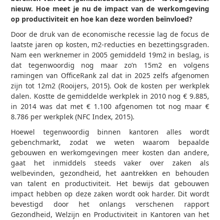
nieuw. Hoe meet je nu de impact van de werkomgeving
op productiviteit en hoe kan deze worden beïnvloed?
Door de druk van de economische recessie lag de focus de
laatste jaren op kosten, m2-reducties en bezettingsgraden.
Nam een werknemer in 2005 gemiddeld 19m2 in beslag, is
dat tegenwoordig nog maar zo’n 15m2 en volgens
ramingen van OfficeRank zal dat in 2025 zelfs afgenomen
zijn tot 12m2 (Rooijers, 2015). Ook de kosten per werkplek
dalen. Kostte de gemiddelde werkplek in 2010 nog € 9.885,
in 2014 was dat met € 1.100 afgenomen tot nog maar €
8.786 per werkplek (NFC Index, 2015).
Hoewel tegenwoordig binnen kantoren alles wordt
gebenchmarkt, zodat we weten waarom bepaalde
gebouwen en werkomgevingen meer kosten dan andere,
gaat het inmiddels steeds vaker over zaken als
welbevinden, gezondheid, het aantrekken en behouden
van talent en productiviteit. Het bewijs dat gebouwen
impact hebben op deze zaken wordt ook harder. Dit wordt
bevestigd door het onlangs verschenen rapport
Gezondheid, Welzijn en Productiviteit in Kantoren van het