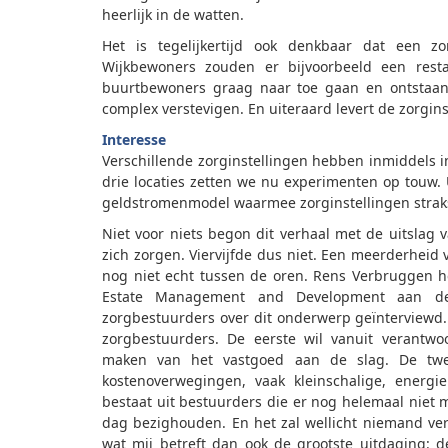
heerlijk in de watten.
Het is tegelijkertijd ook denkbaar dat een zor
Wijkbewoners zouden er bijvoorbeeld een res
buurtbewoners graag naar toe gaan en ontstaan e
complex verstevigen. En uiteraard levert de zorgins
Interesse
Verschillende zorginstellingen hebben inmiddels 
drie locaties zetten we nu experimenten op touw. 
geldstromenmodel waarmee zorginstellingen str
Niet voor niets begon dit verhaal met de uitslag v
zich zorgen. Viervijfde dus niet. Een meerderheid
nog niet echt tussen de oren. Rens Verbruggen hee
Estate Management and Development aan de 
zorgbestuurders over dit onderwerp geïnterviewd. 
zorgbestuurders. De eerste wil vanuit verant
maken van het vastgoed aan de slag. De twee
kostenoverwegingen, vaak kleinschalige, ener
bestaat uit bestuurders die er nog helemaal niet
dag bezighouden. En het zal wellicht niemand verb
wat mij betreft dan ook de grootste uitdaging: d