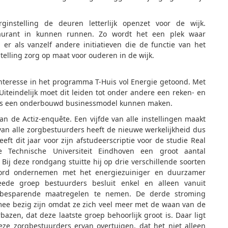
ginstelling de deuren letterlijk openzet voor de wijk.
taurant in kunnen runnen. Zo wordt het een plek waar
r als vanzelf andere initiatieven die de functie van het
telling zorg op maat voor ouderen in de wijk.
interesse in het programma T-Huis vol Energie getoond. Met
Uiteindelijk moet dit leiden tot onder andere een reken- en
aks een onderbouwd businessmodel kunnen maken.
an de Actiz-enquête. Een vijfde van alle instellingen maakt
 van alle zorgbestuurders heeft de nieuwe werkelijkheid dus
ft dit jaar voor zijn afstudeerscriptie voor de studie Real
Technische Universiteit Eindhoven een groot aantal
Bij deze rondgang stuitte hij op drie verschillende soorten
woord ondernemen met het energiezuiniger en duurzamer
de groep bestuurders besluit enkel en alleen vanuit
giebesparende maatregelen te nemen. De derde stroming
 mee bezig zijn omdat ze zich veel meer met de waan van de
azen, dat deze laatste groep behoorlijk groot is. Daar ligt
eze zorgbestuurders ervan overtuigen, dat het niet alleen