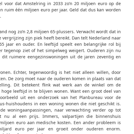
el voor dat Amstelring in 2033 zo’n 20 miljoen euro op de
n ruim één miljoen euro per jaar. Geld dat dus kan worden
.
land nog zo’n 2,8 miljoen 65-plussers. Verwacht wordt dat in
e vergrijzing zijn piek heeft bereikt. Dan telt Nederland naar
 jaar en ouder. En leeftijd speelt een belangrijke rol bij
 tegenop ziet of het simpelweg weigert. Ouderen zijn nu
dit ruimere eengezinswoningen uit de jaren zeventig en
wonen. Echter, tegenwoordig is het niet alleen willen, door
eten. De zorg moet naar de ouderen komen in plaats van dat
lling. Dit betekent flink wat werk aan de winkel om de
hoge leeftijd in te blijven wonen. Want een groot deel van
ijvoorbeeld uit een onderzoek van het Planbureau voor de
us-huishoudens in een woning wonen die niet geschikt is.
ende woningaanpassingen, naar verwachting verder op tot
t nu al een prijs. Immers, valpartijen die binnenshuis
miljoen euro aan medische kosten. Een ander probleem is
miljard euro per jaar en groeit onder ouderen enorm.