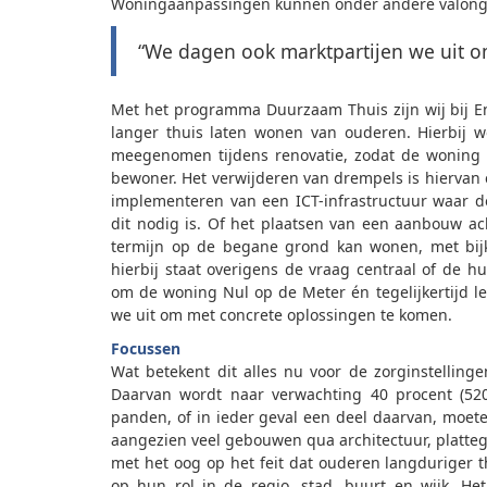
Woningaanpassingen kunnen onder andere valonge
“We dagen ook marktpartijen we uit o
Met het programma Duurzaam Thuis zijn wij bij E
langer thuis laten wonen van ouderen. Hierbij 
meegenomen tijdens renovatie, zodat de woning 
bewoner. Het verwijderen van drempels is hiervan
implementeren van een ICT-infrastructuur waar d
dit nodig is. Of het plaatsen van een aanbouw a
termijn op de begane grond kan wonen, met bijko
hierbij staat overigens de vraag centraal of de h
om de woning Nul op de Meter én tegelijkertijd 
we uit om met concrete oplossingen te komen.
Focussen
Wat betekent dit alles nu voor de zorginstelling
Daarvan wordt naar verwachting 40 procent (520
panden, of in ieder geval een deel daarvan, moet
aangezien veel gebouwen qua architectuur, platteg
met het oog op het feit dat ouderen langduriger t
op hun rol in de regio, stad, buurt en wijk. Het