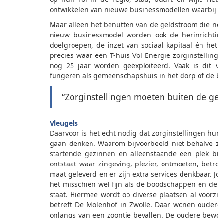
ontwikkelen van nieuwe businessmodellen waarbij d
Maar alleen het benutten van de geldstroom die no
nieuw businessmodel worden ook de herinrichtin
doelgroepen, de inzet van sociaal kapitaal én he
precies waar een T-huis Vol Energie zorginstelli
nog 25 jaar worden geëxploiteerd. Vaak is dit v
fungeren als gemeenschapshuis in het dorp of de 
“Zorginstellingen moeten buiten de 
Vleugels
Daarvoor is het echt nodig dat zorginstellingen h
gaan denken. Waarom bijvoorbeeld niet behalve 
startende gezinnen en alleenstaande een plek 
ontstaat waar zingeving, plezier, ontmoeten, bet
maat geleverd en er zijn extra services denkbaar.
het misschien wel fijn als de boodschappen en d
staat. Hiermee wordt op diverse plaatsen al voorz
betreft De Molenhof in Zwolle. Daar wonen oude
onlangs van een zoontje bevallen. De oudere bew