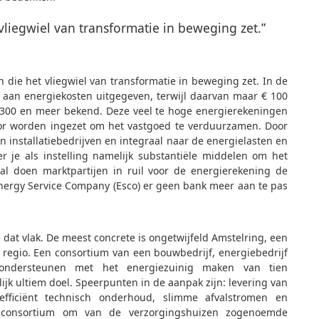
 vliegwiel van transformatie in beweging zet.”
n die het vliegwiel van transformatie in beweging zet. In de
 aan energiekosten uitgegeven, terwijl daarvan maar € 100
 € 300 en meer bekend. Deze veel te hoge energierekeningen
tor worden ingezet om het vastgoed te verduurzamen. Door
en installatiebedrijven en integraal naar de energielasten en
r je als instelling namelijk substantiële middelen om het
l doen marktpartijen in ruil voor de energierekening de
 Energy Service Company (Esco) er geen bank meer aan te pas
 dat vlak. De meest concrete is ongetwijfeld Amstelring, een
 regio. Een consortium van een bouwbedrijf, energiebedrijf
g ondersteunen met het energiezuinig maken van tien
ijk ultiem doel. Speerpunten in de aanpak zijn: levering van
fficiënt technisch onderhoud, slimme afvalstromen en
 consortium om van de verzorgingshuizen zogenoemde