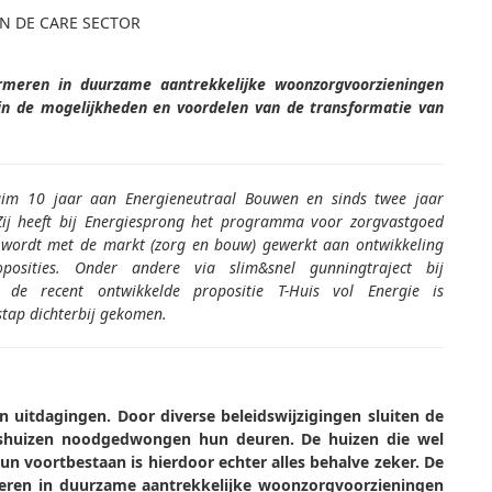
IN DE CARE SECTOR
meren in duurzame aantrekkelijke woonzorgvoorzieningen
jn de mogelijkheden en voordelen van de transformatie van
im 10 jaar aan Energieneutraal Bouwen en sinds twee jaar
 Zij heeft bij Energiesprong het programma voor zorgvastgoed
 wordt met de markt (zorg en bouw) gewerkt aan ontwikkeling
oposities. Onder andere via slim&snel gunningtraject bij
de recent ontwikkelde propositie T-Huis vol Energie is
stap dichterbij gekomen.
n uitdagingen. Door diverse beleidswijzigingen sluiten de
gshuizen noodgedwongen hun deuren. De huizen die wel
Hun voortbestaan is hierdoor echter alles behalve zeker. De
ren in duurzame aantrekkelijke woonzorgvoorzieningen