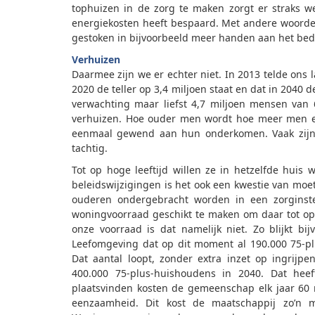
tophuizen in de zorg te maken zorgt er straks w
energiekosten heeft bespaard. Met andere woorde
gestoken in bijvoorbeeld meer handen aan het bed
Verhuizen
Daarmee zijn we er echter niet. In 2013 telde ons 
2020 de teller op 3,4 miljoen staat en dat in 2040 d
verwachting maar liefst 4,7 miljoen mensen van 65
verhuizen. Hoe ouder men wordt hoe meer men er
eenmaal gewend aan hun onderkomen. Vaak zijn 
tachtig.
Tot op hoge leeftijd willen ze in hetzelfde huis 
beleidswijzigingen is het ook een kwestie van mo
ouderen ondergebracht worden in een zorginste
woningvoorraad geschikt te maken om daar tot op 
onze voorraad is dat namelijk niet. Zo blijkt b
Leefomgeving dat op dit moment al 190.000 75-pl
Dat aantal loopt, zonder extra inzet op ingrijp
400.000 75-plus-huishoudens in 2040. Dat heef
plaatsvinden kosten de gemeenschap elk jaar 60 
eenzaamheid. Dit kost de maatschappij zo’n 