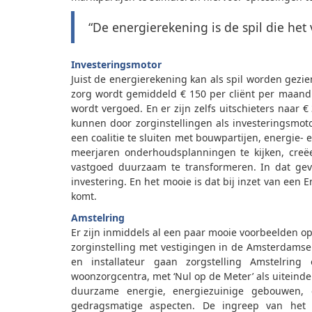
“De energierekening is de spil die het
Investeringsmotor
Juist de energierekening kan als spil worden gezie
zorg wordt gemiddeld € 150 per cliënt per maand
wordt vergoed. En er zijn zelfs uitschieters naar
kunnen door zorginstellingen als investeringsmo
een coalitie te sluiten met bouwpartijen, energie- 
meerjaren onderhoudsplanningen te kijken, creëe
vastgoed duurzaam te transformeren. In dat geva
investering. En het mooie is dat bij inzet van een
komt.
Amstelring
Er zijn inmiddels al een paar mooie voorbeelden op
zorginstelling met vestigingen in de Amsterdamse
en installateur gaan zorgstelling Amstelrin
woonzorgcentra, met ‘Nul op de Meter’ als uiteindel
duurzame energie, energiezuinige gebouwen, e
gedragsmatige aspecten. De ingreep van het