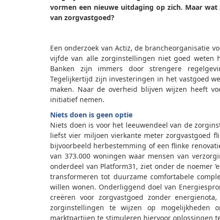
vormen een nieuwe uitdaging op zich. Maar wat 
van zorgvastgoed?
Een onderzoek van Actiz, de brancheorganisatie vo
vijfde van alle zorginstellingen niet goed wete
Banken zijn immers door strengere regelgevi
Tegelijkertijd zijn investeringen in het vastgoed
maken. Naar de overheid blijven wijzen heeft vo
initiatief nemen.
Niets doen is geen optie
Niets doen is voor het leeuwendeel van de zorgin
liefst vier miljoen vierkante meter zorgvastgoe
bijvoorbeeld herbestemming of een flinke renovatie
van 373.000 woningen waar mensen van verzorgi
onderdeel van Platform31, ziet onder de noemer ‘
transformeren tot duurzame comfortabele compl
willen wonen. Onderliggend doel van Energiespro
creëren voor zorgvastgoed zonder energienota,
zorginstellingen te wijzen op mogelijkheden 
marktpartijen te stimuleren hiervoor oplossingen 