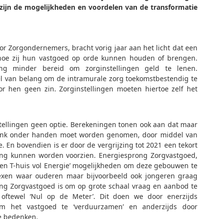
zijn de mogelijkheden en voordelen van de transformatie
or Zorgondernemers, bracht vorig jaar aan het licht dat een
n hoe zij hun vastgoed op orde kunnen houden of brengen.
ng minder bereid om zorginstellingen geld te lenen.
 wel van belang om de intramurale zorg toekomstbestendig te
or hen geen zin. Zorginstellingen moeten hiertoe zelf het
stellingen geen optie. Berekeningen tonen ook aan dat maar
d flink onder handen moet worden genomen, door middel van
. En bovendien is er door de vergrijzing tot 2021 een tekort
ng kunnen worden voorzien. Energiesprong Zorgvastgoed,
een T-huis vol Energie’ mogelijkheden om deze gebouwen te
exen waar ouderen maar bijvoorbeeld ook jongeren graag
ng Zorgvastgoed is om op grote schaal vraag en aanbod te
 oftewel ‘Nul op de Meter’. Dit doen we door enerzijds
om het vastgoed te ‘verduurzamen’ en anderzijds door
te bedenken.