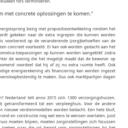
lukken fors verminderen.
m met concrete oplossingen te komen.”
nergiesprong bezig met propositieontwikkeling rondom het
wordt gekeken naar de extra ingrepen die kunnen worden
is voorbereid op de veranderende (zorg)behoeften van de
 een concreet voorbeeld. Er kan ook worden gedacht aan het
omotica-toepassingen op kunnen worden ‘aangeklikt’ zodra
chter de woning die het mogelijk maakt dat de bewoner op
mend voordeel dat hij of zij nu extra ruimte heeft. Ook
uidige energierekening als financiering kan worden ingezet
levensloopbestendig te maken. Dus ook marktpartijen dagen
en? Nederland telt anno 2015 zo’n 1300 verzorgingshuizen.
) getransformeerd tot een verpleeghuis. Voor de andere
en nieuwe verdienmodellen worden bedacht. Een hele kluif,
rond en constructie nog wel eens te wensen overlaten. Juist
huis moeten blijven, moeten zorginstellingen zich focussen
 zoeken naar die rol begint voor zorginstellingen bij het