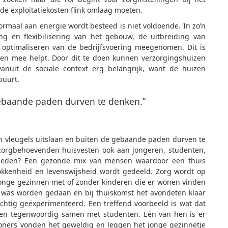
e exploitatiekosten flink omlaag moeten.
rmaal aan energie wordt besteed is niet voldoende. In zo’n
g en flexibilisering van het gebouw, de uitbreiding van
t optimaliseren van de bedrijfsvoering meegenomen. Dit is
ngen mee helpt. Door dit te doen kunnen verzorgingshuizen
anuit de sociale context erg belangrijk, want de huizen
buurt.
gebaande paden durven te denken.”
un vleugels uitslaan en buiten de gebaande paden durven te
zorgbehoevenden huisvesten ook aan jongeren, studenten,
bieden? Een gezonde mix van mensen waardoor een thuis
rokkenheid en levenswijsheid wordt gedeeld. Zorg wordt op
 Jonge gezinnen met of zonder kinderen die er wonen vinden
e was worden gedaan en bij thuiskomst het avondeten klaar
ichtig geëxperimenteerd. Een treffend voorbeeld is wat dat
ren tegenwoordig samen met studenten. Eén van hen is er
oners vonden het geweldig en leggen het jonge gezinnetje