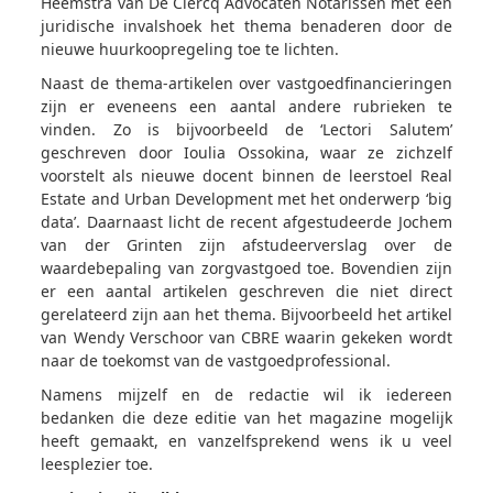
Heemstra van De Clercq Advocaten Notarissen met een
juridische invalshoek het thema benaderen door de
nieuwe huurkoopregeling toe te lichten.
Naast de thema-artikelen over vastgoedfinancieringen
zijn er eveneens een aantal andere rubrieken te
vinden. Zo is bijvoorbeeld de ‘Lectori Salutem’
geschreven door Ioulia Ossokina, waar ze zichzelf
voorstelt als nieuwe docent binnen de leerstoel Real
Estate and Urban Development met het onderwerp ‘big
data’. Daarnaast licht de recent afgestudeerde Jochem
van der Grinten zijn afstudeerverslag over de
waardebepaling van zorgvastgoed toe. Bovendien zijn
er een aantal artikelen geschreven die niet direct
gerelateerd zijn aan het thema. Bijvoorbeeld het artikel
van Wendy Verschoor van CBRE waarin gekeken wordt
naar de toekomst van de vastgoedprofessional.
Namens mijzelf en de redactie wil ik iedereen
bedanken die deze editie van het magazine mogelijk
heeft gemaakt, en vanzelfsprekend wens ik u veel
leesplezier toe.