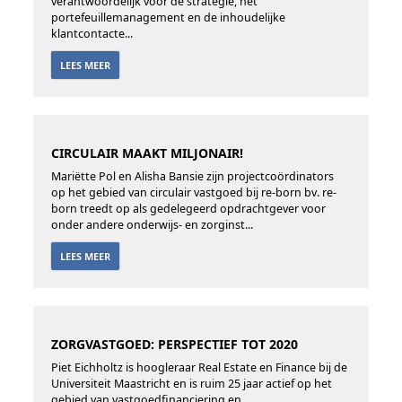
verantwoordelijk voor de strategie, het
portefeuillemanagement en de inhoudelijke
klantcontacte...
LEES MEER
CIRCULAIR MAAKT MILJONAIR!
Mariëtte Pol en Alisha Bansie zijn projectcoördinators
op het gebied van circulair vastgoed bij re-born bv. re-
born treedt op als gedelegeerd opdrachtgever voor
onder andere onderwijs- en zorginst...
LEES MEER
ZORGVASTGOED: PERSPECTIEF TOT 2020
Piet Eichholtz is hoogleraar Real Estate en Finance bij de
Universiteit Maastricht en is ruim 25 jaar actief op het
gebied van vastgoedfinanciering en