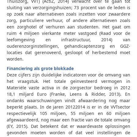
Thuiszorg, VVT) (ActiZ, 2014) verwacht over te gaan tot
sluiting van verzorgingshuizen; 73 procent van de leden is
op zoek naar alternatieven zoals inzetten voor zwaardere
zorg, particuliere verhuur, of andere alternatieven zoals
een zorghotel of verhuren aan studenten. Het gaat om
ruim 4 miljoen vierkante meter vastgoed (Raad voor de
leefomgeving en infrastructuur, 2014) van
ouderenzorginstellingen, gehandicaptenzorg en GGZ­
locaties dat gerenoveerd, gesloopt of herbestemd moet
worden.
Financiering als grote blokkade
Deze cijfers zijn duidelijke indicatoren voor de omvang van
het vraagstuk. Het totale geïnvesteerd vermogen in
Materiële vaste activa in de zorgsector bedroeg in 2012
18,1 miljard Euro (Franke, Leens & Ridder, 2013). En
ondanks waarschuwingen vindt afwaardering nog maar
beperkt plaats. In de jaren 2012­2014 is er in de VVT­sector
respectievelijk 105 miljoen, 55 miljoen en 60 miljoen
afgewaardeerd, nog maar een fractie van de totale omvang
(EY, 2015). Dat betekent dat er waardevaste oplossingen
gevonden moeten worden of dat veel instellingen de