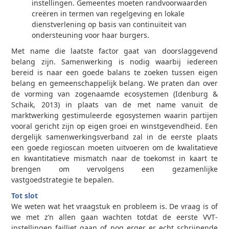
instellingen. Gemeentes moeten randvoorwaarden
creëren in termen van regelgeving en lokale
dienstverlening op basis van continuïteit van
ondersteuning voor haar burgers.
Met name die laatste factor gaat van doorslaggevend
belang zijn. Samenwerking is nodig waarbij iedereen
bereid is naar een goede balans te zoeken tussen eigen
belang en gemeenschappelijk belang. We praten dan over
de vorming van zogenaamde eco­systemen (Idenburg &
Schaik, 2013) in plaats van de met name vanuit de
marktwerking gestimuleerde ego­systemen waarin partijen
vooral gericht zijn op eigen groei en winstgevendheid. Een
dergelijk samenwerkingsverband zal in de eerste plaats
een goede regio­scan moeten uitvoeren om de kwalitatieve
en kwantitatieve mismatch naar de toekomst in kaart te
brengen om vervolgens een gezamenlijke
vastgoedstrategie te bepalen.
Tot slot
We weten wat het vraagstuk en probleem is. De vraag is of
we met z’n allen gaan wachten totdat de eerste VVT­
instellingen failliet gaan of nog erger er echt schrijnende