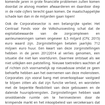
komende jaren in grote financiële problemen zullen komen
doordat ze alsnog moeten afwaarderen en daardoor diep
in de rode cijfers terecht gaan komen. De maatschappelijke
schade kan dan in de miljarden gaan lopen!
Ook de Corporatiesector is een belangrijke speler. Het
Centraal Fonds voor de Volkshuisvesting schat dat de
exploitatiewaarde van de zorgcomplexen en
aanleunwoningen samen ongeveer 8,5 miljard (CFV, 2015)
euro waard zijn. Zorginstellingen betalen jaarlijks 712
miljoen euro huur. Een kwart van deze zorginstellingen
hebben in de jaren 2012­2014 al verlies genomen, een
situatie die niet kan voortduren. Daarmee ontstaat als we
niet uitkijken een patstelling. Nieuwe toetreders wachten af
of richten zich voornamelijk op nieuwbouw omdat ze geen
behoefte hebben aan het overnemen van deze molensteen.
Corporaties zijn vooral bang met onverkoopbaar vastgoed
te blijven zitten als dat zijn functie verliest, en worstelen
met de beperkte flexibiliteit van deze gebouwen en de
dalende huuropbrengsten. Zorginstellingen hebben vaak
onvoldoende ruimte om te herinvesteren door de
krimpende markt en het inkoopbeleid van verzekeraars dat