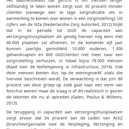
Het kabinetsbeleid dat gericht is om mensen langer
zelfstandig te laten wonen zorgt voor 30 procent minder
cliënten (vanwege een te lage zorgindicatie om in
aanmerking te komen voor wonen in een zorginstelling). Uit
cijfers van de NZa (Nederlandse Zorg Autoriteit, 2012) blijkt
dat in de periode tot 2020 de capaciteit aan
verzorgingshuisplaatsen als gevolg hiervan nog eens met
46.000 plaatsen zal afnemen. In de komende vijf jaar
kunnen jaarlijks gemiddeld 10.000 ouderen, 1.300
gehandicapten en 800 GGZ­cliënten niet meer naar een
zorginstelling verhuizen, in totaal bijna 78.000 mensen
(Raad voor de leefomgeving in infrastructuur, 2014). Ook
deze mensen komen dus ‘op de woningmarkt’ zoals die
hiervoor beschreven wordt. De verwachting is dat zo’n 80
procent van deze groep op zoek gaat naar een vorm van
‘beschut wonen’ maar de vraag is of dit realistisch is gezien
de tekorten die nu al optreden (Galen, Poulus & Willems,
2013).
De teruggang in capaciteit aan verzorgingshuisplaatsen
zorgt ervoor dat 34 procent van de Leden van ActiZ
(brancheorganisatie voor de Verpleging, Verzorging en