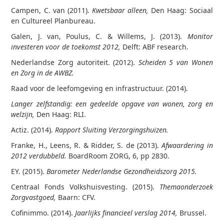
Campen, C. van (2011).
Kwetsbaar alleen,
Den Haag: Sociaal
en Cultureel Planbureau.
Galen, J. van, Poulus, C. & Willems, J. (2013).
Monitor
investeren voor de toekomst 2012,
Delft: ABF research.
Nederlandse Zorg autoriteit. (2012).
Scheiden 5 van Wonen
en Zorg in de AWBZ.
Raad voor de leefomgeving en infrastructuur. (2014).
Langer zelfstandig: een gedeelde opgave van wonen, zorg en
welzijn,
Den Haag: RLI.
Actiz. (2014).
Rapport Sluiting Verzorgingshuizen.
Franke, H., Leens, R. & Ridder, S. de (2013).
Afwaardering in
2012 verdubbeld.
BoardRoom ZORG, 6, pp 28­30.
EY. (2015).
Barometer Nederlandse Gezondheidszorg 2015.
Centraal Fonds Volkshuisvesting. (2015).
Themaonderzoek
Zorgvastgoed,
Baarn: CFV.
Cofinimmo. (2014).
Jaarlijks financieel verslag 2014,
Brussel.