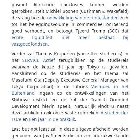
positief klinkende conclusies kunnen worden
getrokken, stelt Michiel Boonen (Cushman & Wakefield)
de vraag hoe de
ontwikkeling van de rentestanden
zich
tot het beleggingsvolume in commercieel onroerend
goed verhoudt, en betoogt Tjeerd Tromp (SCC) dat
echte liquiditeit niet meer bestaat bij
vastgoedfondsen
.
Verder zal Thomas Kerperien (voorzitter studiereis) in
het
SERVICE Actief
terugblikken op de studiereis
waarvan de keuze dit jaar op Tokyo is gevallen.
Aansluitend op de studiereis en het thema zal
Masafumi Ota (Deputy Executive General Manager van
Tokyu Corporation) in de rubriek
Vastgoed in het
Buitenland
ingaan op de ontwikkelingen van het
Shibuya district en de rol die Transit Oriented
Development hierin speelt. Natuurlijk vindt u naast
deze artikelen ook onze vaste rubrieken
Afstudeerder
TU/e
en
Eén jaar in de praktijk
.
Last but not least zal in deze uitgave afscheid worden
genomen van Jos Smeets die na een indrukwekkende