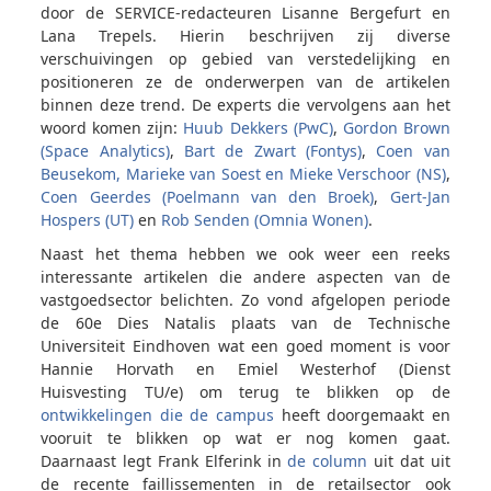
door de SERVICE-redacteuren Lisanne Bergefurt en
Lana Trepels. Hierin beschrijven zij diverse
verschuivingen op gebied van verstedelijking en
positioneren ze de onderwerpen van de artikelen
binnen deze trend. De experts die vervolgens aan het
woord komen zijn:
Huub Dekkers (PwC)
,
Gordon Brown
(Space Analytics)
,
Bart de Zwart (Fontys)
,
Coen van
Beusekom, Marieke van Soest en Mieke Verschoor (NS)
,
Coen Geerdes (Poelmann van den Broek)
,
Gert-Jan
Hospers (UT)
en
Rob Senden (Omnia Wonen)
.
Naast het thema hebben we ook weer een reeks
interessante artikelen die andere aspecten van de
vastgoedsector belichten. Zo vond afgelopen periode
de 60e Dies Natalis plaats van de Technische
Universiteit Eindhoven wat een goed moment is voor
Hannie Horvath en Emiel Westerhof (Dienst
Huisvesting TU/e) om terug te blikken op de
ontwikkelingen die de campus
heeft doorgemaakt en
vooruit te blikken op wat er nog komen gaat.
Daarnaast legt Frank Elferink in
de column
uit dat uit
de recente faillissementen in de retailsector ook