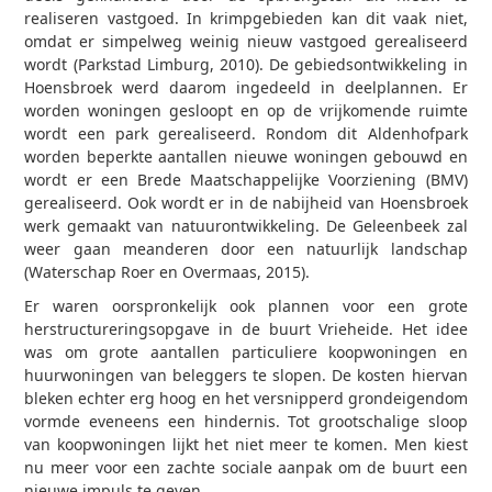
realiseren vastgoed. In krimpgebieden kan dit vaak niet,
omdat er simpelweg weinig nieuw vastgoed gerealiseerd
wordt (Parkstad Limburg, 2010). De gebiedsontwikkeling in
Hoensbroek werd daarom ingedeeld in deelplannen. Er
worden woningen gesloopt en op de vrijkomende ruimte
wordt een park gerealiseerd. Rondom dit Aldenhofpark
worden beperkte aantallen nieuwe woningen gebouwd en
wordt er een Brede Maatschappelijke Voorziening (BMV)
gerealiseerd. Ook wordt er in de nabijheid van Hoensbroek
werk gemaakt van natuurontwikkeling. De Geleenbeek zal
weer gaan meanderen door een natuurlijk landschap
(Waterschap Roer en Overmaas, 2015).
Er waren oorspronkelijk ook plannen voor een grote
herstructureringsopgave in de buurt Vrieheide. Het idee
was om grote aantallen particuliere koopwoningen en
huurwoningen van beleggers te slopen. De kosten hiervan
bleken echter erg hoog en het versnipperd grondeigendom
vormde eveneens een hindernis. Tot grootschalige sloop
van koopwoningen lijkt het niet meer te komen. Men kiest
nu meer voor een zachte sociale aanpak om de buurt een
nieuwe impuls te geven.