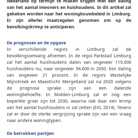
Nederland op termijn te maken krijgen met een daling
van het aantal inwoners en huishoudens. In dit artikel zal
gekeken worden naar het woningbouwbeleid in Limburg.
Er zijn allerlei maatregelen genomen om op de
bevolkingskrimp te anticiperen.
0
De prognoses en de opgave
In verschillende regio’s in Limburg zal de
bevolkingsomvang afnemen. In de regio Parkstad Limburg
zal het aantal huishoudens dalen van ongeveer 119.000
huishoudens nu, naar ongeveer 94.600 in 2050. Een daling
van ongeveer 21 procent. In de regio’s Westelijke
Mijnstreek en Maastricht Mergelland zal na 2020 volgens
de prognose sprake zijn van een dalende
woningbehoefte. In Midden-Limburg zal er nog een
beperkte groei zijn tot 2030, waarna ook daar een krimp
van het aantal huishoudens in zal zetten (Etil, 2014). Tevens
zal er door de sterke vergrijzing sprake zijn van een vraag
naar andere woningtypen.
0
De betrokken partijen