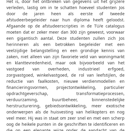
Het is, door het ontbreken van gegevens uit het grijzere
verleden, lastig om in te schatten hoeveel studenten Jos
door de jaren heen als eerste of tweede
afstudeerbegeleider naar hun diploma heeft geloodst.
Afgaande op de afstudeerscripties in de TU/e catalogus
moeten dat er zeker meer dan 300 zijn geweest, voorwaar
een gigantisch aantal. Deze studenten zullen zich Jos
herinneren als een betrokken begeleider met een
veelzijdige belangstelling en een grondige kennis van
zaken, niet alleen van zijn favoriete veld van woningmarkt
en klanttevredenheid, maar ook bijvoorbeeld van het
vastgoed van overheden, industrieel erfgoed,
zorgvastgoed, winkelvastgoed, de rol van leefstijlen, de
reductie van faalkosten, nieuwe verdienmodellen en
financieringsvormen, projectontwikkeling, particulier
opdrachtgeverschap, transformatieprocessen,
verduurzaming, buurtbeheer, binnenstedelijke
herstructurering, gebiedsontwikkeling, meer exotische
onderwerpen als de huisvesting van helikopters en nog
veel meer. Hij was in staat om zeer snel en met een scherp
oog de heikele punten in de geschriften te identificeren en
die op een elegante wijze onder de aandacht van de