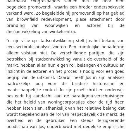
daarnaast congrespapers samen met de door hem
begeleide promovendi, waarin een breder onderzoeksveld
verkend werd. Zo begeleidde hij promovendi op het gebied
van brownfield redevelopment, place attachment door
branding van woonwijken en actoren bij de
(her)ontwikkeling van winkelcentra.
In zijn visie op stadsontwikkeling stelt Jos het belang van
een sectorale analyse voorop. Een ruimtelijke benadering
alleen volstaat niet. De verschillende partijen, die zijn
betrokken bij stadsontwikkeling vanuit de overheid of de
markt, hebben allen hun eigen rol, belangen en cultuur, en
inzicht in de actoren en het proces is nodig voor een goed
begrip van de uitkomst. Daarbij heeft Jos in zijn analyses
nadrukkelijk oog voor de bredere historische en
maatschappelijke context. In zijn proefschrift en onderwijs
besteedt hij aandacht aan de paradigma-verschuivingen
die het beleid van woningcorporaties door de tijd heen
hebben laten zien, afhankelijk van het relatieve belang dat
wordt toegekend aan de rol van respectievelijk de markt, de
overheid en de gebruiker. Een steeds terugkerende
boodschap van Jos, onderbouwd met degelijke empirische