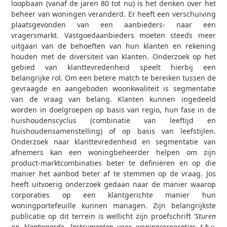
loopbaan (vanaf de jaren 80 tot nu) is het denken over het
beheer van woningen veranderd. Er heeft een verschuiving
plaatsgevonden van een aanbieders- naar een
vragersmarkt. Vastgoedaanbieders moeten steeds meer
uitgaan van de behoeften van hun klanten en rekening
houden met de diversiteit van klanten. Onderzoek op het
gebied van klanttevredenheid speelt hierbij een
belangrijke rol. Om een betere match te bereiken tussen de
gevraagde en aangeboden woonkwaliteit is segmentatie
van de vraag van belang. Klanten kunnen ingedeeld
worden in doelgroepen op basis van regio, hun fase in de
huishoudenscyclus (combinatie van leeftijd en
huishoudensamenstelling) of op basis van leefstijlen.
Onderzoek naar klanttevredenheid en segmentatie van
afnemers kan een woningbeheerder helpen om zijn
product-marktcombinaties beter te definiëren en op die
manier het aanbod beter af te stemmen op de vraag. Jos
heeft uitvoerig onderzoek gedaan naar de manier waarop
corporaties op een klantgerichte manier hun
woningportefeuille kunnen managen. Zijn belangrijkste
publicatie op dit terrein is wellicht zijn proefschrift ‘
Sturen
op klantwaarde. Instrumenten voor woningcorporaties
t.b.v.