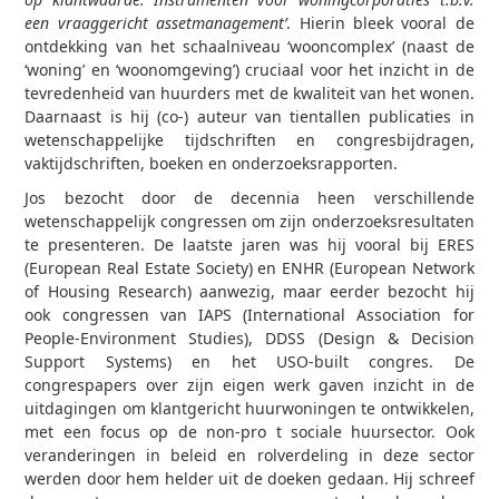
een vraaggericht assetmanagement’
. Hierin bleek vooral de
ontdekking van het schaalniveau ‘wooncomplex’ (naast de
‘woning’ en ‘woonomgeving’) cruciaal voor het inzicht in de
tevredenheid van huurders met de kwaliteit van het wonen.
Daarnaast is hij (co-) auteur van tientallen publicaties in
wetenschappelijke tijdschriften en congresbijdragen,
vaktijdschriften, boeken en onderzoeksrapporten.
Jos bezocht door de decennia heen verschillende
wetenschappelijk congressen om zijn onderzoeksresultaten
te presenteren. De laatste jaren was hij vooral bij ERES
(European Real Estate Society) en ENHR (European Network
of Housing Research) aanwezig, maar eerder bezocht hij
ook congressen van IAPS (International Association for
People-Environment Studies), DDSS (Design & Decision
Support Systems) en het USO-built congres. De
congrespapers over zijn eigen werk gaven inzicht in de
uitdagingen om klantgericht huurwoningen te ontwikkelen,
met een focus op de non-pro t sociale huursector. Ook
veranderingen in beleid en rolverdeling in deze sector
werden door hem helder uit de doeken gedaan. Hij schreef