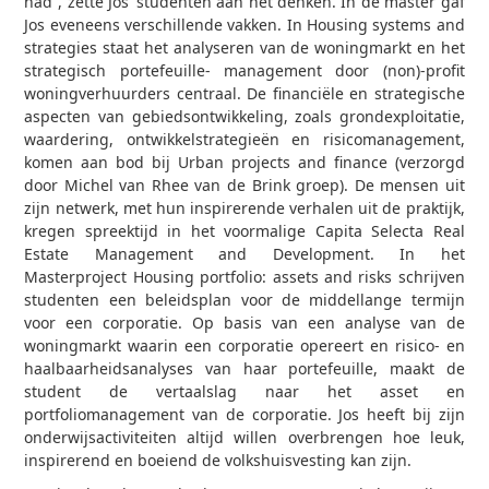
had”, zette Jos’ studenten aan het denken. In de master gaf
Jos eveneens verschillende vakken. In Housing systems and
strategies staat het analyseren van de woningmarkt en het
strategisch portefeuille- management door (non)-profit
woningverhuurders centraal. De financiële en strategische
aspecten van gebiedsontwikkeling, zoals grondexploitatie,
waardering, ontwikkelstrategieën en risicomanagement,
komen aan bod bij Urban projects and finance (verzorgd
door Michel van Rhee van de Brink groep). De mensen uit
zijn netwerk, met hun inspirerende verhalen uit de praktijk,
kregen spreektijd in het voormalige Capita Selecta Real
Estate Management and Development. In het
Masterproject Housing portfolio: assets and risks schrijven
studenten een beleidsplan voor de middellange termijn
voor een corporatie. Op basis van een analyse van de
woningmarkt waarin een corporatie opereert en risico- en
haalbaarheidsanalyses van haar portefeuille, maakt de
student de vertaalslag naar het asset en
portfoliomanagement van de corporatie. Jos heeft bij zijn
onderwijsactiviteiten altijd willen overbrengen hoe leuk,
inspirerend en boeiend de volkshuisvesting kan zijn.