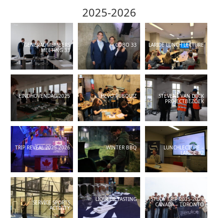
2025-2026
GENERAL MEMBERS
COBO 33
LARIDE LUNCH LECTURE
MEETING 33
EINDHOVENDAG 2025
HEVO PUBQUIZ
STEVENS VAN DIJCK
PROJECTBEZOEK
TRIP REVEAL 2025-2026
WINTER BBQ
LUNCHLECTURE –
LARIDE #2
LIQUEUR TASTING
STUDY TRIP 2025-2026
SERVICE SPORTS
CANADA – TORONTO
ACTIVITY