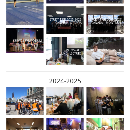
STUDY TRIP 2025-2026
STUDY TRIP 2025-2026
CANADA – OTTAWA
CANADA – MONTREAL
SERVICE SYMPOSIUM
INTOSPACE
ACTIVE MEMBERS DAY
LUNCHLECTURE
2026
2024-2025
EINDHOVEN DAG
HALLOWEEN ACTIVITY
COBO 32ND BOARD