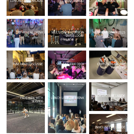
LUNCHLEZING ARCADIS
MUSIC BINGO
MULTI DRINK
TRIP REVEAL DRINK
MULTI DAY EXCURSION
NEW YEAR DRINK 2025
DÜSSELDORF
PVM PANELDISCUSSIE
STEVENS VAN DIJCK
CHRISTMAS BAUBLE
PUBQUIZ
PAINTING
LUNCH LECTURE LARIDE
PADELLEN WITH
LUNCH LECTURE BRINK
SERVICE
INHOUSE DAY LARIDE