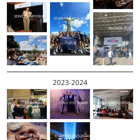
SERVICE SYMPOSIUM
STUDY TRIP 2024-2025
BRASIL
PROVADA 2025
ACTIVE MEMBERS DAY
2023-2024
BOUWKUNDE
COBO 31ST BOARD
BRINK LUNCHLECTURE
BEDRIJVEN DAGEN
DEUTSCHE BORREL
STUDYTRIP 2023-2024