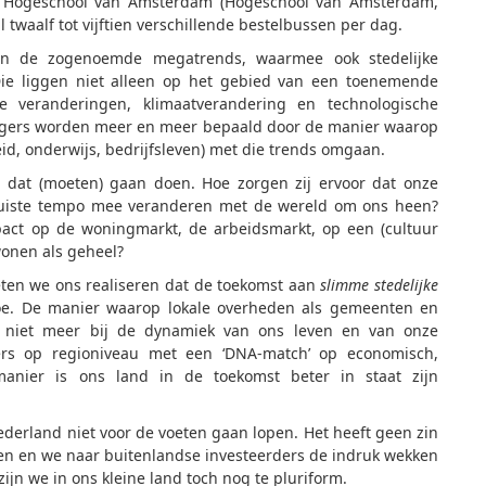
e Hogeschool van Amsterdam (Hogeschool van Amsterdam,
twaalf tot vijftien verschillende bestelbussen per dag.
an de zogenoemde megatrends, waarmee ook stedelijke
ie liggen niet alleen op het gebied van een toenemende
e veranderingen, klimaatverandering en technologische
burgers worden meer en meer bepaald door de manier waarop
id, onderwijs, bedrijfsleven) met die trends omgaan.
en dat (moeten) gaan doen. Hoe zorgen zij ervoor dat onze
juiste tempo mee veranderen met de wereld om ons heen?
act op de woningmarkt, de arbeidsmarkt, op een (cultuur
wonen als geheel?
ten we ons realiseren dat de toekomst aan
slimme stedelijke
e. De manier waarop lokale overheden als gemeenten en
st niet meer bij de dynamiek van ons leven en van onze
sters op regioniveau met een ‘DNA-match’ op economisch,
manier is ons land in de toekomst beter in staat zijn
ederland niet voor de voeten gaan lopen. Het heeft geen zin
eren en we naar buitenlandse investeerders de indruk wekken
zijn we in ons kleine land toch nog te pluriform.