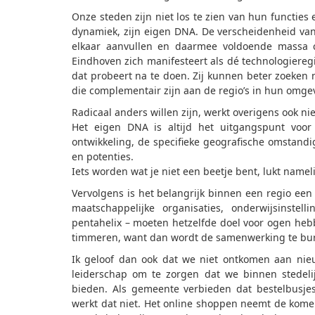
Onze steden zijn niet los te zien van hun functies 
dynamiek, zijn eigen DNA. De verscheidenheid van 
elkaar aanvullen en daarmee voldoende massa c
Eindhoven zich manifesteert als dé technologiereg
dat probeert na te doen. Zij kunnen beter zoeken
die complementair zijn aan de regio’s in hun omgev
Radicaal anders willen zijn, werkt overigens ook nie
Het eigen DNA is altijd het uitgangspunt voor 
ontwikkeling, de specifieke geografische omstandig
en potenties.
Iets worden wat je niet een beetje bent, lukt nameli
Vervolgens is het belangrijk binnen een regio ee
maatschappelijke organisaties, onderwijsinste
pentahelix – moeten hetzelfde doel voor ogen hebb
timmeren, want dan wordt de samenwerking te bur
Ik geloof dan ook dat we niet ontkomen aan ni
leiderschap om te zorgen dat we binnen stedel
bieden. Als gemeente verbieden dat bestelbusje
werkt dat niet. Het online shoppen neemt de kome