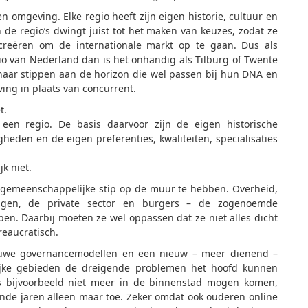
en omgeving. Elke regio heeft zijn eigen historie, cultuur en
de regio’s dwingt juist tot het maken van keuzes, zodat ze
reëren om de internationale markt op te gaan. Dus als
io van Nederland dan is het onhandig als Tilburg of Twente
 naar stippen aan de horizon die wel passen bij hun DNA en
ing in plaats van concurrent.
t.
een regio. De basis daarvoor zijn de eigen historische
heden en de eigen preferenties, kwaliteiten, specialisaties
jk niet.
n gemeenschappelijke stip op de muur te hebben. Overheid,
llingen, de private sector en burgers – de zogenoemde
en. Daarbij moeten ze wel oppassen dat ze niet alles dicht
eaucratisch.
euwe governancemodellen en een nieuw – meer dienend –
ijke gebieden de dreigende problemen het hoofd kunnen
s bijvoorbeeld niet meer in de binnenstad mogen komen,
nde jaren alleen maar toe. Zeker omdat ook ouderen online