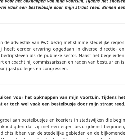
en voor het opknappen van mijn voortuin. Tijdens het snoeien
wel vaak een bestelbusje door mijn straat reed. Binnen een
 de adviestak van PwC bezig met slimme stedelijke regio’s
j heeft eerder ervaring opgedaan in diverse directie- en
 bedrijfsleven als de publieke sector. Naast het begeleiden
ert en coacht hij commissarissen en raden van bestuur en is
or (gast)colleges en congressen.
uiken voor het opknappen van mijn voortuin. Tijdens het
t er toch wel vaak een bestelbusje door mijn straat reed.
roei aan bestelbusjes en koeriers in stadswijken die begin
nkondigden dat zij met een eigen bezorgdienst beginnen,
 dichtslibben van de stedelijke gebieden en de bijkomende