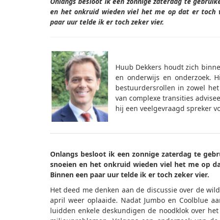
Onlangs besloot ik een zonnige zaterdag te gebruik
en het onkruid wieden viel het me op dat er toch 
paar uur telde ik er toch zeker vier.
Huub Dekkers houdt zich binnen
en onderwijs en onderzoek. Hi
bestuurdersrollen in zowel het
van complexe transities advise
hij een veelgevraagd spreker vo
Onlangs besloot ik een zonnige zaterdag te gebr
snoeien en het onkruid wieden viel het me op da
Binnen een paar uur telde ik er toch zeker vier.
Het deed me denken aan de discussie over de wildg
april weer oplaaide. Nadat Jumbo en Coolblue aa
luidden enkele deskundigen de noodklok over het