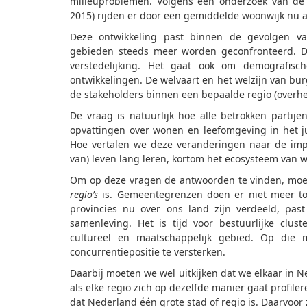
milieuproblemen. Volgens een onderzoek van d
2015) rijden er door een gemiddelde woonwijk nu al 
Deze ontwikkeling past binnen de gevolgen v
gebieden steeds meer worden geconfronteerd. D
verstedelijking. Het gaat ook om demografisch
ontwikkelingen. De welvaart en het welzijn van 
de stakeholders binnen een bepaalde regio (overhe
De vraag is natuurlijk hoe alle betrokken partij
opvattingen over wonen en leefomgeving in het 
Hoe vertalen we deze veranderingen naar de imp
van) leven lang leren, kortom het ecosysteem van 
Om op deze vragen de antwoorden te vinden, moe
regio’s
is. Gemeentegrenzen doen er niet meer to
provincies nu over ons land zijn verdeeld, pa
samenleving. Het is tijd voor bestuurlijke clu
cultureel en maatschappelijk gebied. Op die 
concurrentiepositie te versterken.
Daarbij moeten we wel uitkijken dat we elkaar in N
als elke regio zich op dezelfde manier gaat profil
dat Nederland één grote stad of regio is. Daarvoor 