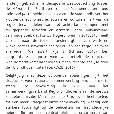
landelijk gebied, en anderzijds in west­oostrichting tussen
de A2­zone bij Eindhoven en de Peelgemeenten rond
Helmond.[4] In beide gevallen vormt de stad Eindhoven het
kloppende economische, sociale en culturele hart van de
regio, terwijl delen van het achterland kampen met
teruglopende activiteit en achterblijvende ontwikkeling.
Een onderzoek dat Fontys Hogescholen in 2013­2015 heeft
verricht naar de toekomstbestendigheid van werk­ en
winkellocaties bevestigt het beeld van een regio van twee
snelheden (de Zwart, Pijs & Schram, 2015). Een
vergelijkbare diagnose voor wat betreft de regionale
woningmarkt komt naar voren uit een recente analyse door
de TU Eindhoven (Interface/KWZB, 2016).
Gelijktijdig met deze oplopende spanningen lijkt het
draagvlak voor regionale samenwerking onder druk te
staan. De omvorming in 2015 van het
Samenwerkingsverband Regio Eindhoven naar de nieuwe
koepelorganisatie Metropoolregio Eindhoven heeft geleid
tot een meer vraaggestuurde samenwerking, waarbij een
sterkere focus ligt op de behoeften van het stedelijke
gebied. Binnen deze context blijkt het organiseren van