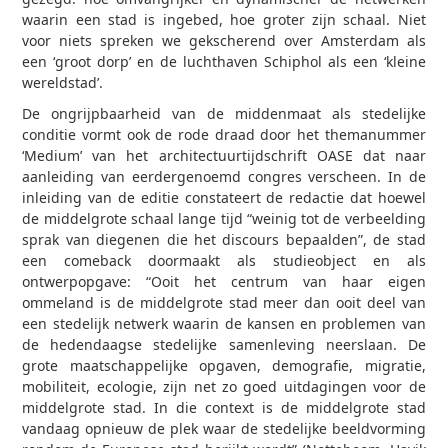
waarin een stad is ingebed, hoe groter zijn schaal. Niet
voor niets spreken we gekscherend over Amsterdam als
een ‘groot dorp’ en de luchthaven Schiphol als een ‘kleine
wereldstad’.
De ongrijpbaarheid van de middenmaat als stedelijke
conditie vormt ook de rode draad door het thema­nummer
‘Medium’ van het architectuurtijdschrift OASE dat naar
aanleiding van eerdergenoemd congres verscheen. In de
inleiding van de editie constateert de redactie dat hoewel
de middelgrote schaal lange tijd “weinig tot de verbeelding
sprak van diegenen die het discours bepaalden”, de stad
een comeback doormaakt als studieobject en als
ontwerpopgave: “Ooit het centrum van haar eigen
ommeland is de middelgrote stad meer dan ooit deel van
een stedelijk netwerk waarin de kansen en problemen van
de hedendaagse stedelijke samenleving neerslaan. De
grote maatschappelijke opgaven, demografie, migratie,
mobiliteit, ecologie, zijn net zo goed uitdagingen voor de
middelgrote stad. In die context is de middelgrote stad
vandaag opnieuw de plek waar de stedelijke beeldvorming