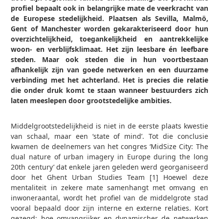
profiel bepaalt ook in belangrijke mate de veerkracht van
de Europese stedelijkheid. Plaatsen als Sevilla, Malmö,
Gent of Manchester worden gekarakteriseerd door hun
overzichte­lijkheid, toegankelijkheid en aantrek­kelijke
woon­- en verblijfsklimaat. Het zijn leesbare én leefbare
steden. Maar ook steden die in hun voort­bestaan
afhankelijk zijn van goede netwerken en een duurzame
verbinding met het achterland. Het is precies die relatie
die onder druk komt te staan wanneer bestuurders zich
laten meeslepen door grootstedelijke ambities.
1
Middelgrootstedelijkheid is niet in de eerste plaats kwestie
van schaal, maar een ‘state of mind’. Tot die conclusie
kwamen de deelnemers van het congres ‘Mid­Size City: The
dual nature of urban imagery in Europe during the long
20th century’ dat enkele jaren geleden werd georganiseerd
door het Ghent Urban Studies Team [1] Hoewel deze
mentaliteit in zekere mate samenhangt met omvang en
inwoneraantal, wordt het profiel van de middelgrote stad
vooral bepaald door zijn interne en externe relaties. Kort
gezegd: hoe omvangrijker en dynamischer de netwerken