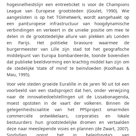
hogesnelheidslijn een entreeticket is voor de Champions
League van Europese grootsteden (Goulet, 1990). Wie
aangesloten is op het TGV­netwerk, wordt aangehaakt op
een pan­Europese infrastructuur van hoogdynamische
verbindingen en verkeert in de unieke positie om mee te
delen in de grootstedelijke allure van plekken als Londen
en Parijs. Het politieke bravoure waarmee de
burgermeester van Lille zijn stad tot het geografische
middelpunt van Europa bombardeerde, toonde bovendien
dat publieke beeldvorming een krachtig middel kan zijn om
de stedelijke ‘state of mind’ te beïnvloeden (Koolhaas &
Mau, 1995).
Voor vele steden groeide Euralille in de jaren 90 uit tot een
voorbeeld van een stadsproject dat hen, onder verwijzing
naar de innovatiedoelstellingen uit de Lissabon­agenda,
moest opstoten in de vaart der volkeren. Binnen de
gelegenheidscoalitie van het PPS­project omarmden
commerciële ontwikkelaars, corporaties en lokale
bestuurders hun grootstedelijke dromen en vertaalden
deze naar meeslepende visies en plannen (de Zwart, 2007).
Sindsdien gonst het in beleidsnota’s van