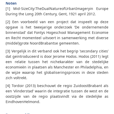
Noten
[1] Mid-SizeCity:TheDualNatureofUrbanImageryin Europe
During the Long 20th Century, Gent, 19­21 april 2012.
[2] Een voorbeeld van een project dat inspeelt op deze
opgave is het tweejarige onderzoek ‘De ondernemende
binnenstad’ dat Fontys Hogeschool Management Economie
en Recht momenteel uitvoert in samenwerking met diverse
(middel)grote Noord­Brabantse gemeenten.
[3] Vergelijk in dit verband ook het begrip ‘secondary cities’
dat geïntroduceerd is door Jerome Hodos. Hodos (2011) legt
een relatie tussen het nichekarakter van de stedelijke
economieën in plaatsen als Manchester en Philadelphia, en
de wijze waarop het globaliseringsproces in deze steden
zich voltrekt.
[4] Tordoir (2013) beschouwt de regio Zuidoost­Brabant als
een ‘vlinderstad’ waarin de integratie tussen de west­ en de
oostzijde van de regio plaatsvindt via de stedelijke as
Eindhoven­Helmond.
0