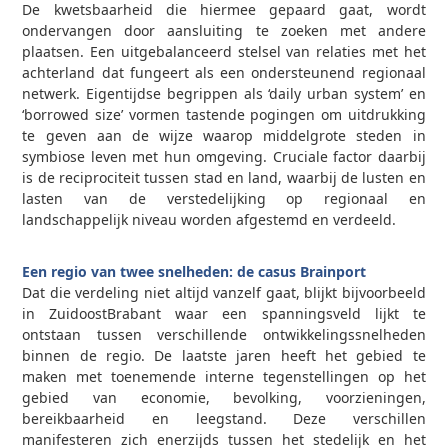
De kwetsbaarheid die hiermee gepaard gaat, wordt
ondervangen door aansluiting te zoeken met andere
plaatsen. Een uitgebalanceerd stelsel van relaties met het
achterland dat fungeert als een ondersteunend regionaal
netwerk. Eigentijdse begrippen als ‘daily urban system’ en
‘borrowed size’ vormen tastende pogingen om uitdrukking
te geven aan de wijze waarop middelgrote steden in
symbiose leven met hun omgeving. Cruciale factor daarbij
is de reciprociteit tussen stad en land, waarbij de lusten en
lasten van de verstedelijking op regionaal en
landschappelijk niveau worden afgestemd en verdeeld.
0
Een regio van twee snelheden: de casus Brainport
Dat die verdeling niet altijd vanzelf gaat, blijkt bijvoorbeeld
in Zuidoost­Brabant waar een spanningsveld lijkt te
ontstaan tussen verschillende ontwikkelingssnelheden
binnen de regio. De laatste jaren heeft het gebied te
maken met toenemende interne tegenstellingen op het
gebied van economie, bevolking, voorzieningen,
bereikbaarheid en leegstand. Deze verschillen
manifesteren zich enerzijds tussen het stedelijk en het