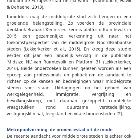
rondom de Europese stad herijkt wordt” (Notteboom, Havik
& Dehaene, 2013).
Inmiddels mag de middelgrote stad zich heugen in een
groeiende belangstelling. Zo voerden de provinciale
denktank Brabant Kennis en kennis­ platform Ruimtevolk in
2015 een gezamenlijke verkenning uit naar het
toekomstperspectief van de middelgrote Noord­Brabantse
steden (Lekkerkerker et al., 2015). En kreeg deze studie
eerder dit jaar een landelijk vervolg in de publicatie
‘Midsize NL’ van Ruimtevolk en Platform 31 (Lekkerkerker,
2016). Beide onderzoeken kunnen gelezen worden als een
oproep aan professionals en politiek om de aandacht te
richten op de kansen en bedreigingen waar middelgrote
steden voor staan. Uitdagingen op het gebied van
werkgelegenheid, immigratie, vergrijzing en
bevolkingskrimp, met daaraan gekoppeld ruimtelijke
vraagstukken rond duurzame verstedelijking,
vestigingsklimaat, leegstand en vitale binnensteden [2].
0
Metropoolvorming: de provinciestad uit de mode
De recente aandacht voor middelgrote steden is echter ook