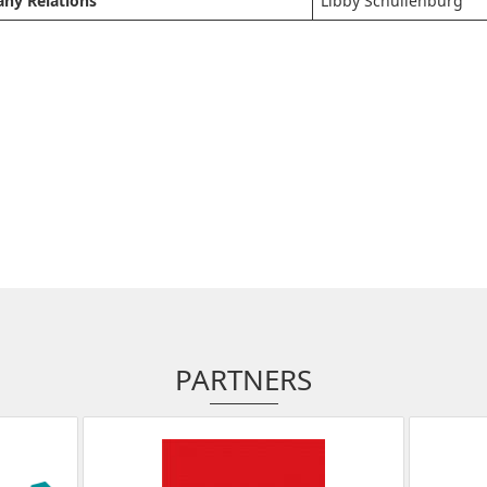
ny Relations
Libby Schuilenburg
PARTNERS