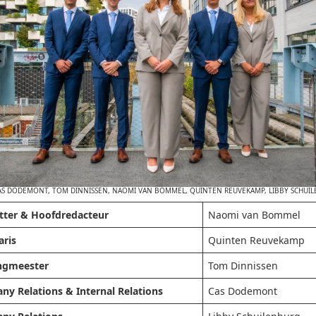
 CAS DODEMONT, TOM DINNISSEN, NAOMI VAN BOMMEL, QUINTEN REUVEKAMP, LIBBY SCHUI
tter & Hoofdredacteur
Naomi van Bommel
aris
Quinten Reuvekamp
ngmeester
Tom Dinnissen
y Relations & Internal Relations
Cas Dodemont