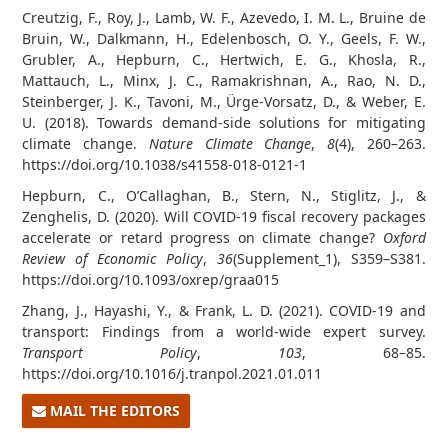
Creutzig, F., Roy, J., Lamb, W. F., Azevedo, I. M. L., Bruine de
Bruin, W., Dalkmann, H., Edelenbosch, O. Y., Geels, F. W.,
Grubler, A., Hepburn, C., Hertwich, E. G., Khosla, R.,
Mattauch, L., Minx, J. C., Ramakrishnan, A., Rao, N. D.,
Steinberger, J. K., Tavoni, M., Ürge-Vorsatz, D., & Weber, E.
U. (2018). Towards demand-side solutions for mitigating
climate change.
Nature Climate Change
,
8
(4), 260–263.
https://doi.org/10.1038/s41558-018-0121-1
Hepburn, C., O’Callaghan, B., Stern, N., Stiglitz, J., &
Zenghelis, D. (2020). Will COVID-19 fiscal recovery packages
accelerate or retard progress on climate change?
Oxford
Review of Economic Policy
,
36
(Supplement_1), S359–S381.
https://doi.org/10.1093/oxrep/graa015
Zhang, J., Hayashi, Y., & Frank, L. D. (2021). COVID-19 and
transport: Findings from a world-wide expert survey.
Transport Policy
,
103
, 68–85.
https://doi.org/10.1016/j.tranpol.2021.01.011
MAIL THE EDITORS