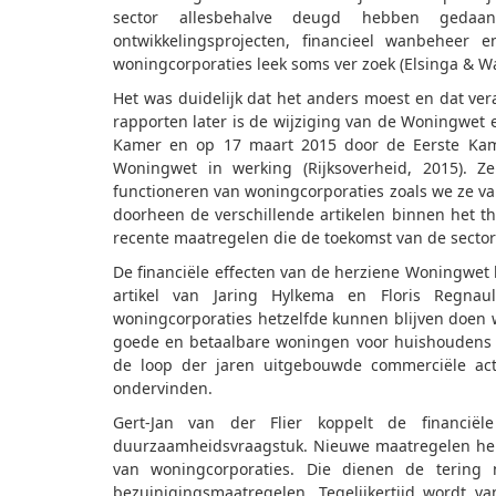
sector allesbehalve deugd hebben gedaa
ontwikkelingsprojecten, financieel wanbeheer e
woningcorporaties leek soms ver zoek (Elsinga & Wa
Het was duidelijk dat het anders moest en dat ver
rapporten later is de wijziging van de Woningwet
Kamer en op 17 maart 2015 door de Eerste Kame
Woningwet in werking (Rijksoverheid, 2015). 
functioneren van woningcorporaties zoals we ze 
doorheen de verschillende artikelen binnen het th
recente maatregelen die de toekomst van de sector
De financiële effecten van de herziene Woningwet
artikel van Jaring Hylkema en Floris Regna
woningcorporaties hetzelfde kunnen blijven doen w
goede en betaalbare woningen voor huishoudens m
de loop der jaren uitgebouwde commerciële acti
ondervinden.
Gert-Jan van der Flier koppelt de financië
duurzaamheidsvraagstuk. Nieuwe maatregelen heb
van woningcorporaties. Die dienen de tering
bezuinigingsmaatregelen. Tegelijkertijd wordt v