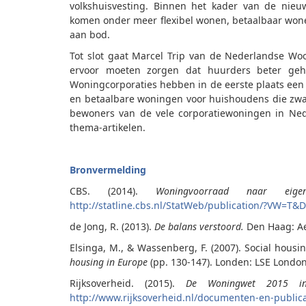
volkshuisvesting. Binnen het kader van de nie
komen onder meer flexibel wonen, betaalbaar won
aan bod.
Tot slot gaat Marcel Trip van de Nederlandse W
ervoor moeten zorgen dat huurders beter ge
Woningcorporaties hebben in de eerste plaats een 
en betaalbare woningen voor huishoudens die zwa
bewoners van de vele corporatiewoningen in Ned
thema-artikelen.
Bronvermelding
CBS. (2014).
Woningvoorraad naar eigen
http://statline.cbs.nl/StatWeb/publication/?VW=
de Jong, R. (2013).
De balans verstoord.
Den Haag: A
Elsinga, M., & Wassenberg, F. (2007). Social hous
housing in Europe
(pp. 130-147). Londen: LSE London
Rijksoverheid. (2015).
De Woningwet 2015 in 
http://www.rijksoverheid.nl/documenten-en-publica