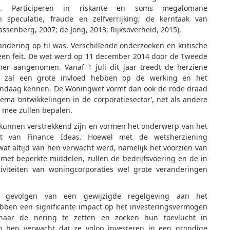
n. Participeren in riskante en soms megalomane
n speculatie, fraude en zelfverrijking; de kerntaak van
ssenberg, 2007; de Jong, 2013; Rijksoverheid, 2015).
andering op til was. Verschillende onderzoeken en kritische
 een feit. De wet werd op 11 december 2014 door de Tweede
r aangenomen. Vanaf 1 juli dit jaar treedt de herziene
Ze zal een grote invloed hebben op de werking en het
vandaag kennen. De Woningwet vormt dan ook de rode draad
ema ‘ontwikkelingen in de corporatiesector’, net als andere
 mee zullen bepalen.
 kunnen verstrekkend zijn en vormen het onderwerp van het
ult van Finance Ideas. Hoewel met de wetsherziening
at altijd van hen verwacht werd, namelijk het voorzien van
et beperkte middelen, zullen de bedrijfsvoering en de in
viteiten van woningcorporaties wel grote veranderingen
le gevolgen van een gewijzigde regelgeving aan het
ben een significante impact op het investeringsvermogen
 naar de nering te zetten en zoeken hun toevlucht in
an hen verwacht dat ze volop investeren in een grondige