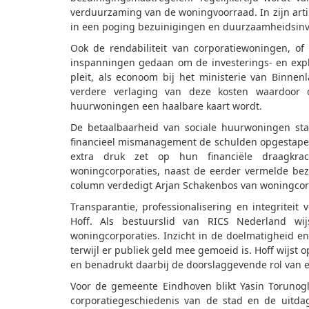
verduurzaming van de woningvoorraad. In zijn artik
in een poging bezuinigingen en duurzaamheidsinve
Ook de rendabiliteit van corporatiewoningen, of
inspanningen gedaan om de investerings- en expl
pleit, als econoom bij het ministerie van Binnenl
verdere verlaging van deze kosten waardoor d
huurwoningen een haalbare kaart wordt.
De betaalbaarheid van sociale huurwoningen sta
financieel mismanagement de schulden opgestapel
extra druk zet op hun financiële draagkrac
woningcorporaties, naast de eerder vermelde bez
column verdedigt Arjan Schakenbos van woningcorpor
Transparantie, professionalisering en integrite
Hoff. Als bestuurslid van RICS Nederland wi
woningcorporaties. Inzicht in de doelmatigheid en
terwijl er publiek geld mee gemoeid is. Hoff wijst
en benadrukt daarbij de doorslaggevende rol van e
Voor de gemeente Eindhoven blikt Yasin Torunogl
corporatiegeschiedenis van de stad en de uitd