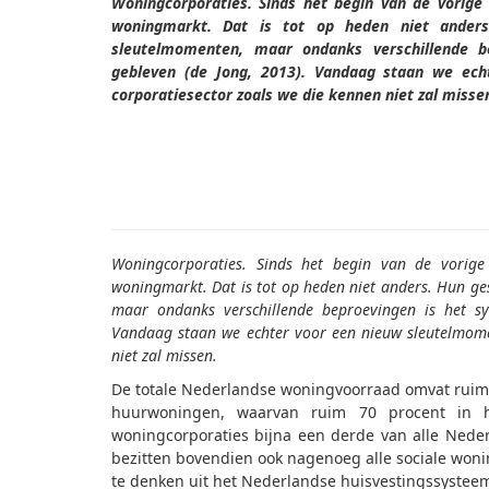
Woningcorporaties. Sinds het begin van de vorig
woningmarkt. Dat is tot op heden niet ander
sleutelmomenten, maar ondanks verschillende b
gebleven (de Jong, 2013). Vandaag staan we ech
corporatiesector zoals we die kennen niet zal misse
Woningcorporaties. Sinds het begin van de vorig
woningmarkt. Dat is tot op heden niet anders. Hun g
maar ondanks verschillende beproevingen is het sy
Vandaag staan we echter voor een nieuw sleutelmomen
niet zal missen.
De totale Nederlandse woningvoorraad omvat ruim 7
huurwoningen, waarvan ruim 70 procent in han
woningcorporaties bijna een derde van alle Nede
bezitten bovendien ook nagenoeg alle sociale won
te denken uit het Nederlandse huisvestingssysteem