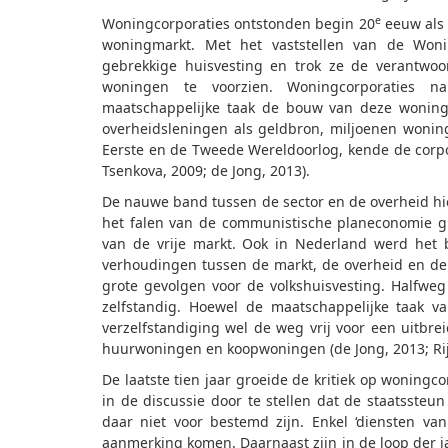
e
Woningcorporaties ontstonden begin 20
eeuw als 
woningmarkt. Met het vaststellen van de Won
gebrekkige huisvesting en trok ze de verantwoo
woningen te voorzien. Woningcorporaties na
maatschappelijke taak de bouw van deze woninge
overheidsleningen als geldbron, miljoenen woninge
Eerste en de Tweede Wereldoorlog, kende de corpo
Tsenkova, 2009; de Jong, 2013).
De nauwe band tussen de sector en de overheid hi
het falen van de communistische planeconomie gr
van de vrije markt. Ook in Nederland werd het b
verhoudingen tussen de markt, de overheid en de
grote gevolgen voor de volkshuisvesting. Halfweg
zelfstandig. Hoewel de maatschappelijke taak va
verzelfstandiging wel de weg vrij voor een uitbre
huurwoningen en koopwoningen (de Jong, 2013; Rij
De laatste tien jaar groeide de kritiek op wonin
in de discussie door te stellen dat de staatssteun
daar niet voor bestemd zijn. Enkel ‘diensten v
aanmerking komen. Daarnaast zijn in de loop der j