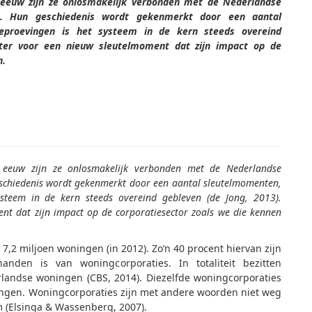
e eeuw zijn ze onlosmakelijk verbonden met de Nederlandse
s. Hun geschiedenis wordt gekenmerkt door een aantal
eproevingen is het systeem in de kern steeds overeind
ter voor een nieuw sleutelmoment dat zijn impact op de
n.
e eeuw zijn ze onlosmakelijk verbonden met de Nederlandse
eschiedenis wordt gekenmerkt door een aantal sleutelmomenten,
steem in de kern steeds overeind gebleven (de Jong, 2013).
t dat zijn impact op de corporatiesector zoals we die kennen
,2 miljoen woningen (in 2012). Zo’n 40 procent hiervan zijn
den is van woningcorporaties. In totaliteit bezitten
rlandse woningen (CBS, 2014). Diezelfde woningcorporaties
ingen. Woningcorporaties zijn met andere woorden niet weg
 (Elsinga & Wassenberg, 2007).