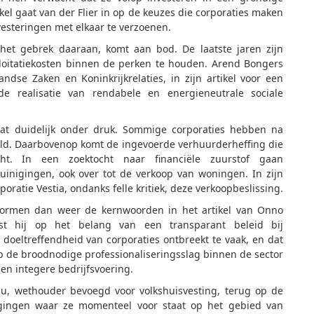
el gaat van der Flier in op de keuzes die corporaties maken
steringen met elkaar te verzoenen.
 het gebrek daaraan, komt aan bod. De laatste jaren zijn
oitatiekosten binnen de perken te houden. Arend Bongers
andse Zaken en Koninkrijkrelaties, in zijn artikel voor een
e realisatie van rendabele en energieneutrale sociale
at duidelijk onder druk. Sommige corporaties hebben na
d. Daarbovenop komt de ingevoerde verhuurderheffing die
ht. In een zoektocht naar financiële zuurstof gaan
uinigingen, ook over tot de verkoop van woningen. In zijn
atie Vestia, ondanks felle kritiek, deze verkoopbeslissing.
it vormen dan weer de kernwoorden in het artikel van Onno
jst hij op het belang van een transparant beleid bij
 doeltreffendheid van corporaties ontbreekt te vaak, en dat
 op de broodnodige professionaliseringsslag binnen de sector
en integere bedrijfsvoering.
u, wethouder bevoegd voor volkshuisvesting, terug op de
agingen waar ze momenteel voor staat op het gebied van