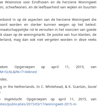
uwe Woonvisie voor Eindhoven en de herziene Woningwet
en, scheefwonen, en de leefbaarheid van wijken en buurten
oonbond in op de aspecten van de herziene Woningwet die
hoord worden en sterker kunnen wegen op het beleid.
maatschappelijke rol te vervullen in het voorzien van goede
k staan op de woningmarkt. De positie van hun klanten, de
erland, mag dan ook niet vergeten worden in deze reeks
dom.
Opgeroepen op april 11, 2015, van
T&DM=SLNL&PA=71446ned
edes.
ing in the Netherlands. In C. Whitehead, & K. Scanlon,
Social
.
Vogelvlucht.
Opgeroepen op april 11, 2015, van
ties/publicaties/2015/03/17/woningwet-2015-in-