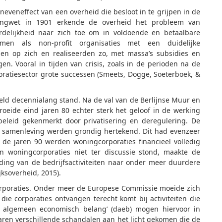
neveneffect van een overheid die besloot in te grijpen in de
ingwet in 1901 erkende de overheid het probleem van
rdelijkheid naar zich toe om in voldoende en betaalbare
men als non-profit organisaties met een duidelijke
n op zich en realiseerden zo, met massa’s subsidies en
n. Vooral in tijden van crisis, zoals in de perioden na de
ratiesector grote successen (Smeets, Dogge, Soeterboek, &
eld decennialang stand. Na de val van de Berlijnse Muur en
oeide eind jaren 80 echter sterk het geloof in de werking
eleid gekenmerkt door privatisering en deregulering. De
 samenleving werden grondig hertekend. Dit had evenzeer
 de jaren 90 werden woningcorporaties financieel volledig
n woningcorporaties niet ter discussie stond, maakte de
iding van de bedrijfsactiviteiten naar onder meer duurdere
ksoverheid, 2015).
gcorporaties. Onder meer de Europese Commissie moeide zich
 die corporaties ontvangen terecht komt bij activiteiten die
an algemeen economisch belang’ (daeb) mogen hiervoor in
aren verschillende schandalen aan het licht gekomen die de