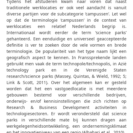
Tijdens het afstuderen kwam naar voren dat naast
traditionele werklocaties er ook veel aandacht is vanuit
diverse partijen voor de subcategorie ‘campussen’. Let wel
op dat de terminologie ‘campussen’ in de context van
werklocaties een relatief Nederlands begrip is.
Internationaal wordt eerder de term ‘science parks’
gehanteerd. Een eenduidige en universeel geaccepteerde
definitie is ver te zoeken door de vele vormen en brede
terminologie. De populariteit van het type naam lijkt een
geografisch aspect te kennen. In Franssprekende landen
gebruikt men vaak de term technopole/technopolis, in Azië
technology park en in de Verenigde Staten
research/science parks (Massey, Quintas, & Wield, 1992; 5;
Link & Scott, 2011). Over het algemeen kan er gesteld
worden dat het een vastgoedlocatie is met meerdere
gebouwen bestemd voor verschillende bedrijven,
onderwijs- en/of kennisinstellingen die zich richten op
Research & Business Development activiteiten in
technologiesectoren. Er wordt verondersteld dat science
parks in verschillende mate bij kunnen dragen aan
werkgelegenheidsontwikkeling, een ondernemingsklimaat
en het innovatieniveau van een regio (Albahari et al., 2010).