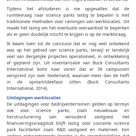
Tijdens het afstuderen is me opgevallen dat de
ruimtevraag naar science parks lastig te bepalen is met
traditionele methoden voor ramingen van werklocaties. Dit
maakt het lastig om het eventuele overaanbod te beperken
als er geen duidelijk inzicht te krijgen is op de marktvraag.
Ik kwam toen tot de conclusie dat er nog veel onbekend
was op het gebied van science parks, terwijl er landelijk
veel van dergelijke projecten operationeel, in ontwikkeling
of gepland zijn. Uit inventarisatie van Buck Consultants
International komt naar voren dat er 39 campussen
verspreid zijn over Nederland, waarvan meer dan de helft
in de opstart/ideefase zitten (Buck Consultants
International, 2014).
Uitdagingen werklocaties
De uitdagingen voor bedrijventerreinen gelden op termijn
ook voor science parks, zoals nieuwbouw en
herstructurering van verouderd vastgoed. Het
financieringsvraagstuk blijft lastig voor courante science
park faciliteiten zoals R&D vastgoed en materieel. Een
andere onbeantwoorde kwestie is de veronderstelling dat