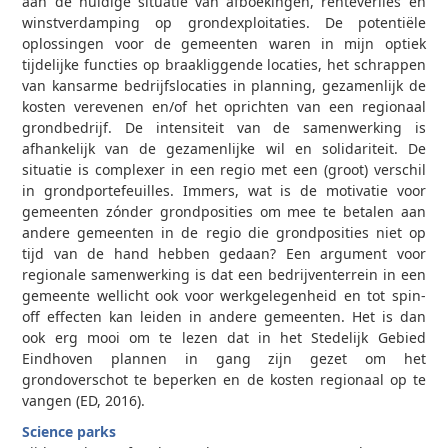
aan de huidige situatie van afboekingen, renteverlies en
winstverdamping op grondexploitaties. De potentiële
oplossingen voor de gemeenten waren in mijn optiek
tijdelijke functies op braakliggende locaties, het schrappen
van kansarme bedrijfslocaties in planning, gezamenlijk de
kosten verevenen en/of het oprichten van een regionaal
grondbedrijf. De intensiteit van de samenwerking is
afhankelijk van de gezamenlijke wil en solidariteit. De
situatie is complexer in een regio met een (groot) verschil
in grondportefeuilles. Immers, wat is de motivatie voor
gemeenten zónder grondposities om mee te betalen aan
andere gemeenten in de regio die grondposities niet op
tijd van de hand hebben gedaan? Een argument voor
regionale samenwerking is dat een bedrijventerrein in een
gemeente wellicht ook voor werkgelegenheid en tot spin-
off effecten kan leiden in andere gemeenten. Het is dan
ook erg mooi om te lezen dat in het Stedelijk Gebied
Eindhoven plannen in gang zijn gezet om het
grondoverschot te beperken en de kosten regionaal op te
vangen (ED, 2016).
Science parks