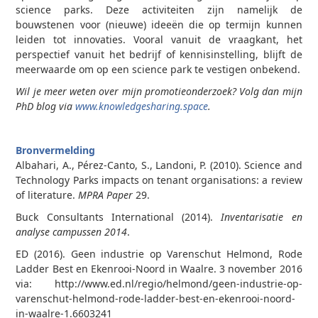
science parks. Deze activiteiten zijn namelijk de
bouwstenen voor (nieuwe) ideeën die op termijn kunnen
leiden tot innovaties. Vooral vanuit de vraagkant, het
perspectief vanuit het bedrijf of kennisinstelling, blijft de
meerwaarde om op een science park te vestigen onbekend.
Wil je meer weten over mijn promotieonderzoek? Volg dan mijn
PhD blog via
www.knowledgesharing.space
.
Bronvermelding
Albahari, A., Pérez-Canto, S., Landoni, P. (2010). Science and
Technology Parks impacts on tenant organisations: a review
of literature.
MPRA Paper
29.
Buck Consultants International (2014).
Inventarisatie en
analyse campussen 2014
.
ED (2016). Geen industrie op Varenschut Helmond, Rode
Ladder Best en Ekenrooi-Noord in Waalre. 3 november 2016
via: http://www.ed.nl/regio/helmond/geen-industrie-op-
varenschut-helmond-rode-ladder-best-en-ekenrooi-noord-
in-waalre-1.6603241