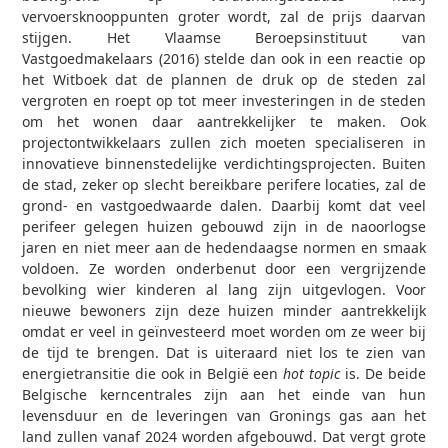
vervoersknooppunten groter wordt, zal de prijs daarvan
stijgen. Het Vlaamse Beroepsinstituut van
Vastgoedmakelaars (2016) stelde dan ook in een reactie op
het Witboek dat de plannen de druk op de steden zal
vergroten en roept op tot meer investeringen in de steden
om het wonen daar aantrekkelijker te maken. Ook
projectontwikkelaars zullen zich moeten specialiseren in
innovatieve binnenstedelijke verdichtingsprojecten. Buiten
de stad, zeker op slecht bereikbare perifere locaties, zal de
grond- en vastgoedwaarde dalen. Daarbij komt dat veel
perifeer gelegen huizen gebouwd zijn in de naoorlogse
jaren en niet meer aan de hedendaagse normen en smaak
voldoen. Ze worden onderbenut door een vergrijzende
bevolking wier kinderen al lang zijn uitgevlogen. Voor
nieuwe bewoners zijn deze huizen minder aantrekkelijk
omdat er veel in geïnvesteerd moet worden om ze weer bij
de tijd te brengen. Dat is uiteraard niet los te zien van
energietransitie die ook in België een
hot topic
is. De beide
Belgische kerncentrales zijn aan het einde van hun
levensduur en de leveringen van Gronings gas aan het
land zullen vanaf 2024 worden afgebouwd. Dat vergt grote