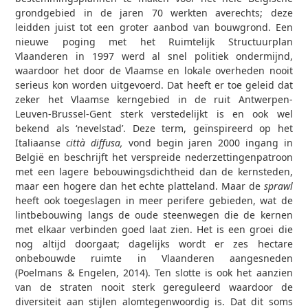
grondgebied in de jaren 70 werkten averechts; deze
leidden juist tot een groter aanbod van bouwgrond. Een
nieuwe poging met het Ruimtelijk Structuurplan
Vlaanderen in 1997 werd al snel politiek ondermijnd,
waardoor het door de Vlaamse en lokale overheden nooit
serieus kon worden uitgevoerd. Dat heeft er toe geleid dat
zeker het Vlaamse kerngebied in de ruit Antwerpen-
Leuven-Brussel-Gent sterk verstedelijkt is en ook wel
bekend als ‘nevelstad’. Deze term, geïnspireerd op het
Italiaanse
città diffusa,
vond begin jaren 2000 ingang in
België en beschrijft het verspreide nederzettingenpatroon
met een lagere bebouwingsdichtheid dan de kernsteden,
maar een hogere dan het echte platteland. Maar de
sprawl
heeft ook toegeslagen in meer perifere gebieden, wat de
lintbebouwing langs de oude steenwegen die de kernen
met elkaar verbinden goed laat zien. Het is een groei die
nog altijd doorgaat; dagelijks wordt er zes hectare
onbebouwde ruimte in Vlaanderen aangesneden
(Poelmans & Engelen, 2014). Ten slotte is ook het aanzien
van de straten nooit sterk gereguleerd waardoor de
diversiteit aan stijlen alomtegenwoordig is. Dat dit soms