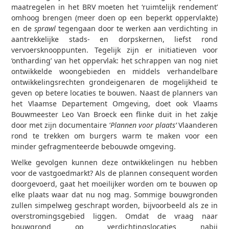
maatregelen in het BRV moeten het ‘ruimtelijk rendement’
omhoog brengen (meer doen op een beperkt oppervlakte)
en de
sprawl
tegengaan door te werken aan verdichting in
aantrekkelijke stads- en dorpskernen, liefst rond
vervoersknooppunten. Tegelijk zijn er initiatieven voor
‘ontharding’ van het oppervlak: het schrappen van nog niet
ontwikkelde woongebieden en middels verhandelbare
ontwikkelingsrechten grondeigenaren de mogelijkheid te
geven op betere locaties te bouwen. Naast de planners van
het Vlaamse Departement Omgeving, doet ook Vlaams
Bouwmeester Leo Van Broeck een flinke duit in het zakje
door met zijn documentaire ‘
Plannen voor plaats’
Vlaanderen
rond te trekken om burgers warm te maken voor een
minder gefragmenteerde bebouwde omgeving.
Welke gevolgen kunnen deze ontwikkelingen nu hebben
voor de vastgoedmarkt? Als de plannen consequent worden
doorgevoerd, gaat het moeilijker worden om te bouwen op
elke plaats waar dat nu nog mag. Sommige bouwgronden
zullen simpelweg geschrapt worden, bijvoorbeeld als ze in
overstromingsgebied liggen. Omdat de vraag naar
bouwgrond op verdichtingslocaties nabij