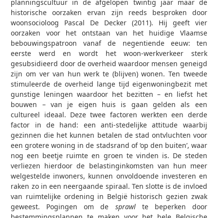
planningscultuur in de afgelopen twintig jaar maar de
historische oorzaken ervan zijn reeds besproken door
woonsocioloog Pascal De Decker (2011). Hij geeft vier
oorzaken voor het ontstaan van het huidige Vlaamse
bebouwingspatroon vanaf de negentiende eeuw: ten
eerste werd en wordt het woon-werkverkeer sterk
gesubsidieerd door de overheid waardoor mensen geneigd
zijn om ver van hun werk te (blijven) wonen. Ten tweede
stimuleerde de overheid lange tijd eigenwoningbezit met
gunstige leningen waardoor het bezitten – en liefst het
bouwen – van je eigen huis is gaan gelden als een
cultureel ideaal. Deze twee factoren werkten een derde
factor in de hand: een anti-stedelijke attitude waarbij
gezinnen die het kunnen betalen de stad ontvluchten voor
een grotere woning in de stadsrand of ‘op den buiten’, waar
nog een beetje ruimte en groen te vinden is. De steden
verliezen hierdoor de belastinginkomsten van hun meer
welgestelde inwoners, kunnen onvoldoende investeren en
raken zo in een neergaande spiraal. Ten slotte is de invloed
van ruimtelijke ordening in België historisch gezien zwak
geweest. Pogingen om de
sprawl
te beperken door
bestemmingsplannen te maken voor het hele Belgische