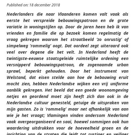
Published on: 18 december 2018
Nederlanders die naar Vlaanderen komen valt vaak als
eerste het verspreide bebouwingspatroon en de grote
variatie in woningstijlen op. Door de jaren heen heb ik van
vrienden en familie die op bezoek komen regelmatig de
vraag gekregen waarom het straatbeeld ‘zo onrustig’ of
simpelweg ‘rommelig’ oogt. Dat oordeel zegt uiteraard ook
veel over degene die het velt. In Nederland heeft de
twintigste-eeuwse staatsgeleide ruimtelijke ordening een
versnipperd bebouwingspatroon, de zogenaamde urban
sprawl, beperkt gehouden. Door het instrument van
Welstand, dat eisen stelde aan hoe de bebouwing eruit
mocht zien, hebben Nederlandse wijken een vrij uniforme
aanblik gekregen. Het beeld dat een goede woonomgeving
netjes en geordend moet zijn heeft zich dan ook in de
Nederlandse cultuur genesteld, getuige de uitspraken van
mijn gasten. Zo is ’rommelig’ maar net afhankelijk van aan
wie je het vraagt; Vlamingen vinden andersom Nederland
vaak overgeorganiseerd en saai, hoewel sommigen ook hun
waardering uitdrukken voor de hoeveelheid groen en de
inrichting van de straten die leidt tot rustiger en veiliger