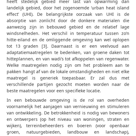
heeft stedelijk gebied meer last van opwarming dan
landelijk gebied, door het zogenoemde ‘urban heat island
effect’ (UHI). De belangrijkste oorzaak van UHI is de
absorptie van zonlicht door de donkere materialen die
aanwezig zijn in bebouwd gebied en de relatief lage
windsnelheden. Het verschil in temperatuur tussen zo’n
hitte-eiland en de omliggende omgeving kan wel oplopen
tot 13 graden [3]. Daarnaast is er een veelvoud aan
adaptatiemaatregelen te bedenken, van groene daken tot
hitteplannen, en van wadi’s tot afkoppelen van regenwater.
Welke maatregelen nodig zijn om het probleem aan te
pakken hangt af van de lokale omstandigheden en niet elke
maatregel is generiek toepasbaar. Er zal dus met
verschillende partijen gezocht moeten worden naar de
beste maatregelen voor een specifieke locatie.
In een bebouwde omgeving is de rol van overheden
voornamelijk het aanjagen van vernieuwing en stimuleren
van ontwikkeling. De betrokkenheid is nodig van bewoners
en ontwerpers (op het niveau van woningen, straten en
wijken), terreinbeheerders en boeren (voor openbaar
groen, natuurgebieden, landbouw en landschap),