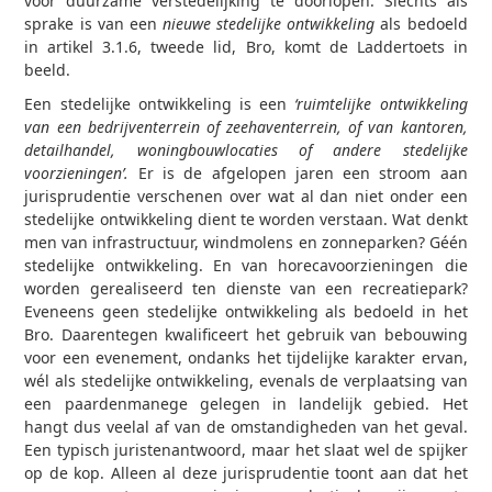
voor duurzame verstedelijking te doorlopen. Slechts als
sprake is van een
nieuwe stedelijke ontwikkeling
als bedoeld
in artikel 3.1.6, tweede lid, Bro, komt de Laddertoets in
beeld.
Een stedelijke ontwikkeling is een
‘ruimtelijke ontwikkeling
van een bedrijventerrein of zeehaventerrein, of van kantoren,
detailhandel, woningbouwlocaties of andere stedelijke
voorzieningen’.
Er is de afgelopen jaren een stroom aan
jurisprudentie verschenen over wat al dan niet onder een
stedelijke ontwikkeling dient te worden verstaan. Wat denkt
men van infrastructuur, windmolens en zonneparken? Géén
stedelijke ontwikkeling. En van horecavoorzieningen die
worden gerealiseerd ten dienste van een recreatiepark?
Eveneens geen stedelijke ontwikkeling als bedoeld in het
Bro. Daarentegen kwalificeert het gebruik van bebouwing
voor een evenement, ondanks het tijdelijke karakter ervan,
wél als stedelijke ontwikkeling, evenals de verplaatsing van
een paardenmanege gelegen in landelijk gebied. Het
hangt dus veelal af van de omstandigheden van het geval.
Een typisch juristenantwoord, maar het slaat wel de spijker
op de kop. Alleen al deze jurisprudentie toont aan dat het