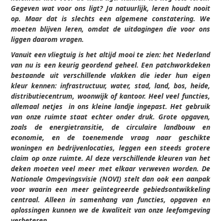
Gegeven wat voor ons ligt? Ja natuurlijk, leren houdt nooit
op. Maar dat is slechts een algemene constatering. We
moeten blijven leren, omdat de uitdagingen die voor ons
liggen daarom vragen.
Vanuit een vliegtuig is het altijd mooi te zien: het Nederland
van nu is een keurig geordend geheel. Een patchworkdeken
bestaande uit verschillende vlakken die ieder hun eigen
kleur kennen: infrastructuur, water, stad, land, bos, heide,
distributiecentrum, woonwijk of kantoor. Heel veel functies,
allemaal netjes in ons kleine landje ingepast. Het gebruik
van onze ruimte staat echter onder druk. Grote opgaven,
zoals de energietransitie, de circulaire landbouw en
economie, en de toenemende vraag naar geschikte
woningen en bedrijvenlocaties, leggen een steeds grotere
claim op onze ruimte. Al deze verschillende kleuren van het
deken moeten veel meer met elkaar verweven worden. De
Nationale Omgevingsvisie (NOVI) stelt dan ook een aanpak
voor waarin een meer geïntegreerde gebiedsontwikkeling
centraal. Alleen in samenhang van functies, opgaven en
oplossingen kunnen we de kwaliteit van onze leefomgeving
verbeteren.