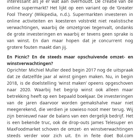
interessant als je er wat aan overhoudt. De creatie van de
online supermarkt? Het lijkt op een variant op de ‘Greater
Fool Theory’ (Wikipedia, n.d.). Supermarkten investeren in
online activiteiten en koesteren volstrekt niet realistische
verwachtingen, waarbij de omzetgroei tegenvalt, ondanks
de grote investeringen en waarbij er tevens geen sprake is
van winst. En dan maar hopen dat je concurrent nog
grotere fouten maakt dan jij.
En Picnic? En de steeds maar opschuivende omzet- en
winstverwachtingen?
Oprichter Michiel Muller deed begin 2017 nog de uitspraak
dat ze datzelfde jaar al winst gingen maken. Nu, in begin
2018, is de doelstelling ‘winst maken’ opeens opgeschoven
naar 2020. Waarbij het begrip winst ook alleen maar
betrekking heeft op een bepaald boekjaar. De investeringen
van de jaren daarvoor worden gemakshalve maar niet
meegerekend, die verdien je sowieso nooit meer terug. Wij
zijn benieuwd naar de balans van een dergelijk bedrijf. Het
is een bekende truc, ook de drop-outs James Telesuper en
MaxFoodmarket schoven de omzet- en winstverwachtingen
steeds verder voor zich uit. En in feite doet Bol.com