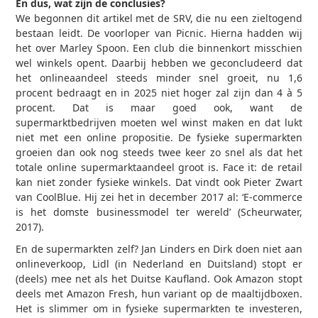
En dus, wat zijn de conclusies?
We begonnen dit artikel met de SRV, die nu een zieltogend
bestaan leidt. De voorloper van Picnic. Hierna hadden wij
het over Marley Spoon. Een club die binnenkort misschien
wel winkels opent. Daarbij hebben we geconcludeerd dat
het onlineaandeel steeds minder snel groeit, nu 1,6
procent bedraagt en in 2025 niet hoger zal zijn dan 4 à 5
procent. Dat is maar goed ook, want de
supermarktbedrijven moeten wel winst maken en dat lukt
niet met een online propositie. De fysieke supermarkten
groeien dan ook nog steeds twee keer zo snel als dat het
totale online supermarktaandeel groot is. Face it: de retail
kan niet zonder fysieke winkels. Dat vindt ook Pieter Zwart
van CoolBlue. Hij zei het in december 2017 al: ‘E-commerce
is het domste businessmodel ter wereld’ (Scheurwater,
2017).
En de supermarkten zelf? Jan Linders en Dirk doen niet aan
onlineverkoop, Lidl (in Nederland en Duitsland) stopt er
(deels) mee net als het Duitse Kaufland. Ook Amazon stopt
deels met Amazon Fresh, hun variant op de maaltijdboxen.
Het is slimmer om in fysieke supermarkten te investeren,