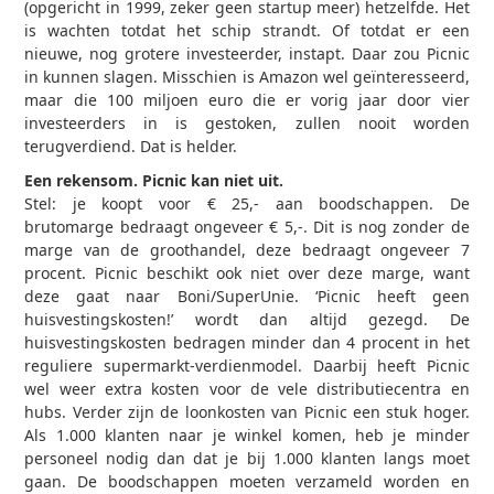
(opgericht in 1999, zeker geen startup meer) hetzelfde. Het
is wachten totdat het schip strandt. Of totdat er een
nieuwe, nog grotere investeerder, instapt. Daar zou Picnic
in kunnen slagen. Misschien is Amazon wel geïnteresseerd,
maar die 100 miljoen euro die er vorig jaar door vier
investeerders in is gestoken, zullen nooit worden
terugverdiend. Dat is helder.
Een rekensom. Picnic kan niet uit.
Stel: je koopt voor € 25,- aan boodschappen. De
brutomarge bedraagt ongeveer € 5,-. Dit is nog zonder de
marge van de groothandel, deze bedraagt ongeveer 7
procent. Picnic beschikt ook niet over deze marge, want
deze gaat naar Boni/SuperUnie. ‘Picnic heeft geen
huisvestingskosten!’ wordt dan altijd gezegd. De
huisvestingskosten bedragen minder dan 4 procent in het
reguliere supermarkt-verdienmodel. Daarbij heeft Picnic
wel weer extra kosten voor de vele distributiecentra en
hubs. Verder zijn de loonkosten van Picnic een stuk hoger.
Als 1.000 klanten naar je winkel komen, heb je minder
personeel nodig dan dat je bij 1.000 klanten langs moet
gaan. De boodschappen moeten verzameld worden en