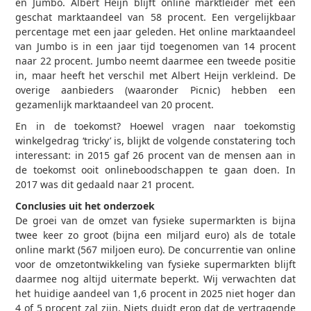
en Jumbo. Albert Heijn blijft online marktleider met een
geschat marktaandeel van 58 procent. Een vergelijkbaar
percentage met een jaar geleden. Het online marktaandeel
van Jumbo is in een jaar tijd toegenomen van 14 procent
naar 22 procent. Jumbo neemt daarmee een tweede positie
in, maar heeft het verschil met Albert Heijn verkleind. De
overige aanbieders (waaronder Picnic) hebben een
gezamenlijk marktaandeel van 20 procent.
En in de toekomst? Hoewel vragen naar toekomstig
winkelgedrag ‘tricky’ is, blijkt de volgende constatering toch
interessant: in 2015 gaf 26 procent van de mensen aan in
de toekomst ooit onlineboodschappen te gaan doen. In
2017 was dit gedaald naar 21 procent.
Conclusies uit het onderzoek
De groei van de omzet van fysieke supermarkten is bijna
twee keer zo groot (bijna een miljard euro) als de totale
online markt (567 miljoen euro). De concurrentie van online
voor de omzetontwikkeling van fysieke supermarkten blijft
daarmee nog altijd uitermate beperkt. Wij verwachten dat
het huidige aandeel van 1,6 procent in 2025 niet hoger dan
4 of 5 procent zal zijn. Niets duidt erop dat de vertragende