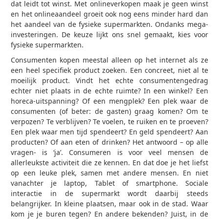
dat leidt tot winst. Met onlineverkopen maak je geen winst
en het onlineaandeel groeit ook nog eens minder hard dan
het aandeel van de fysieke supermarkten. Ondanks mega-
investeringen. De keuze lijkt ons snel gemaakt, kies voor
fysieke supermarkten.
Consumenten kopen meestal alleen op het internet als ze
een heel specifiek product zoeken. Een concreet, niet al te
moeilijk product. Vindt het echte consumentengedrag
echter niet plaats in de echte ruimte? In een winkel? Een
horeca-uitspanning? Of een mengplek? Een plek waar de
consumenten (of beter: de gasten) graag komen? Om te
verpozen? Te verblijven? Te voelen, te ruiken en te proeven?
Een plek waar men tijd spendeert? En geld spendeert? Aan
producten? Of aan eten of drinken? Het antwoord – op alle
vragen- is ‘ja’. Consumeren is voor veel mensen de
allerleukste activiteit die ze kennen. En dat doe je het liefst
op een leuke plek, samen met andere mensen. En niet
vanachter je laptop, Tablet of smartphone. Sociale
interactie in de supermarkt wordt daarbij steeds
belangrijker. In kleine plaatsen, maar ook in de stad. Waar
kom je je buren tegen? En andere bekenden? Juist, in de