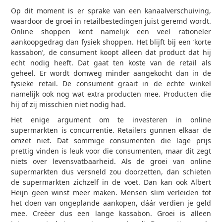
Op dit moment is er sprake van een kanaalverschuiving,
waardoor de groei in retailbestedingen juist geremd wordt.
Online shoppen kent namelijk een veel rationeler
aankoopgedrag dan fysiek shoppen. Het blijft bij een ‘korte
kassabon’, de consument koopt alleen dat product dat hij
echt nodig heeft. Dat gaat ten koste van de retail als
geheel. Er wordt domweg minder aangekocht dan in de
fysieke retail. De consument graait in de echte winkel
namelijk ook nog wat extra producten mee. Producten die
hij of zij misschien niet nodig had.
Het enige argument om te investeren in online
supermarkten is concurrentie. Retailers gunnen elkaar de
omzet niet. Dat sommige consumenten die lage prijs
prettig vinden is leuk voor die consumenten, maar dit zegt
niets over levensvatbaarheid. Als de groei van online
supermarkten dus versneld zou doorzetten, dan schieten
de supermarkten zichzelf in de voet. Dan kan ook Albert
Heijn geen winst meer maken. Mensen slim verleiden tot
het doen van ongeplande aankopen, dáár verdien je geld
mee. Creëer dus een lange kassabon. Groei is alleen