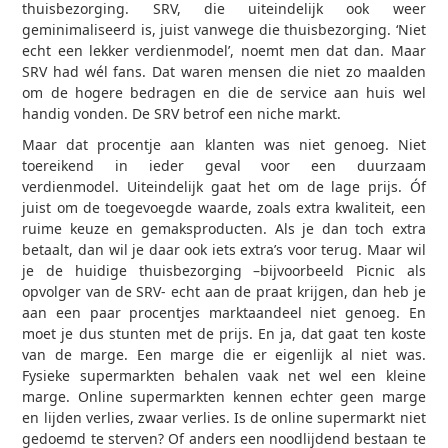
thuisbezorging. SRV, die uiteindelijk ook weer
geminimaliseerd is, juist vanwege die thuisbezorging. ‘Niet
echt een lekker verdienmodel’, noemt men dat dan. Maar
SRV had wél fans. Dat waren mensen die niet zo maalden
om de hogere bedragen en die de service aan huis wel
handig vonden. De SRV betrof een niche markt.
Maar dat procentje aan klanten was niet genoeg. Niet
toereikend in ieder geval voor een duurzaam
verdienmodel. Uiteindelijk gaat het om de lage prijs. Óf
juist om de toegevoegde waarde, zoals extra kwaliteit, een
ruime keuze en gemaksproducten. Als je dan toch extra
betaalt, dan wil je daar ook iets extra’s voor terug. Maar wil
je de huidige thuisbezorging –bijvoorbeeld Picnic als
opvolger van de SRV- echt aan de praat krijgen, dan heb je
aan een paar procentjes marktaandeel niet genoeg. En
moet je dus stunten met de prijs. En ja, dat gaat ten koste
van de marge. Een marge die er eigenlijk al niet was.
Fysieke supermarkten behalen vaak net wel een kleine
marge. Online supermarkten kennen echter geen marge
en lijden verlies, zwaar verlies. Is de online supermarkt niet
gedoemd te sterven? Of anders een noodlijdend bestaan te