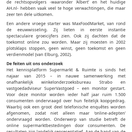
de rechtsopvolgers -waaronder ‘Albert’ en het huidige
AH.nl- hebben vaak veel te hoge verwachtingen, die maar
zeer ten dele uitkomen.
Een andere vroege starter was MaxFoodMarket, van rond
de eeuwwisseling. Zij lieten in eerste instantie
spectaculaire groeicijfers zien. Ook zij dachten dat de
toekomst online zou worden. Maar zij moesten in 2002
plotsklaps stoppen, geen winst, geen toekomst en geen
verdienmodel (van Elburg, 2002).
De feiten uit ons onderzoek
Het kennisplatform Supermarkt & Ruimte is sinds het
najaar van 2015 – in nauwe samenwerking met
onafhankelijk winkelonderzoeksbureau Strabo en
vastgoedadviseur SuperVastgoed – een monitor gestart.
Voor deze monitor worden ieder half jaar ruim 1.500
consumenten ondervraagd over hun feitelijk koopgedrag.
Waarbij ook een groot deel telefonische enquêtes worden
afgenomen, zodat niet alleen maar ‘online-adepten’
ondervraagd worden. Onderwerp van studie betreft de
online supermarktbestedingen door consumenten. De
resultaten zijn landelijk representatief. Aan de hand van de