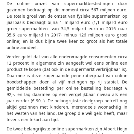
De online omzet van supermarktbestedingen door
gezinnen bedraagt op dit moment circa 567 miljoen euro.
De totale groei van de omzet van fysieke supermarkten op
jaarbasis bedraagt bijna 1 miljard euro (1,1 miljard euro
groei supermarkten -van 34,5 miljard euro in 2016 naar
35,6 euro miljard in 2017- minus 126 miljoen euro groei
online) en is dus bijna twee keer zo groot als het totale
online aandeel.
Verder geldt dat van alle ondervraagde consumenten circa
12 procent in algemene zin aangeeft wel eens online een
product te kopen (dat ook in de supermarkt verkrijgbaar is).
Daarmee is deze zogenaamde penetratiegraad van online
boodschappen doen al vijf metingen op rij stabiel. De
gemiddelde besteding per online bestelling bedraagt €
92,-. en lag daarmee op een vergelijkbaar niveau als een
jaar eerder (€ 90,-). De belangrijkste doelgroep betreft nog
altijd gezinnen met kinderen, merendeels woonachtig in
het westen van het land. De groep die wél geld heeft, maar
tevens een tekort aan tijd.
De twee belangrijkste online supermarkten zijn Albert Heijn