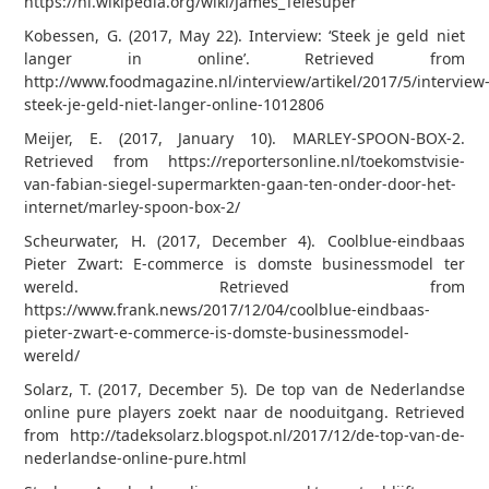
https://nl.wikipedia.org/wiki/James_Telesuper
Kobessen, G. (2017, May 22). Interview: ‘Steek je geld niet
langer in online’. Retrieved from
http://www.foodmagazine.nl/interview/artikel/2017/5/interview
steek-je-geld-niet-langer-online-1012806
Meijer, E. (2017, January 10). MARLEY-SPOON-BOX-2.
Retrieved from https://reportersonline.nl/toekomstvisie-
van-fabian-siegel-supermarkten-gaan-ten-onder-door-het-
internet/marley-spoon-box-2/
Scheurwater, H. (2017, December 4). Coolblue-eindbaas
Pieter Zwart: E-commerce is domste businessmodel ter
wereld. Retrieved from
https://www.frank.news/2017/12/04/coolblue-eindbaas-
pieter-zwart-e-commerce-is-domste-businessmodel-
wereld/
Solarz, T. (2017, December 5). De top van de Nederlandse
online pure players zoekt naar de nooduitgang. Retrieved
from http://tadeksolarz.blogspot.nl/2017/12/de-top-van-de-
nederlandse-online-pure.html