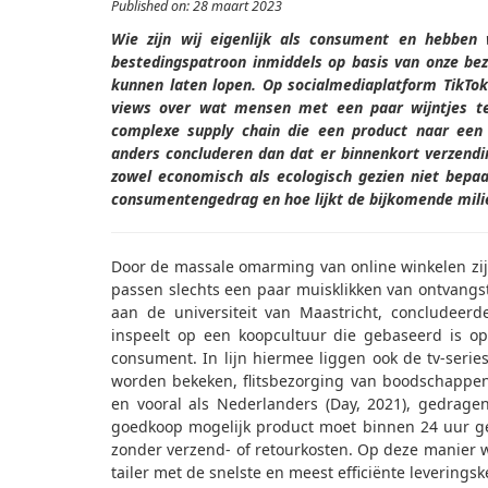
Published on: 28 maart 2023
Wie zijn wij
eigenlijk
als consument en hebben
bestedingspatroon
inmiddels op basis van
onze
be
kunnen laten lopen
. Op
socialmediaplatform
TikTok
views over wat mensen met een paar wijntjes te
complexe
supply
chain die een product naar
ee
anders concluderen dan dat
er binnenkort
verzend
zowel economisch als ecologisch
g
ezien niet
bepa
consumentengedrag
en hoe
lijkt
de bijkomende mili
Door de massale omarming van online winkelen zijn
passen slechts een paar muisklikken van ontvangst
aan de universiteit van Maastricht, concludee
inspeelt op een koopcultuur die gebaseerd is o
consument. In lijn hiermee liggen ook de tv-serie
worden bekeken, flitsbezorging van boodschappe
en vooral als Nederlanders
(Day, 2021)
, gedragen
goedkoop mogelijk product moet binnen 24 uur ge
zonder verzend- of retourkosten. Op deze manier w
tailer met de snelste en meest efficiënte leveringsk