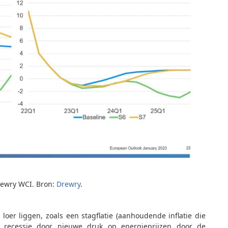
rewry WCI. Bron:
Drewry
.
oer liggen, zoals een stagflatie (aanhoudende inflatie die
 recessie door nieuwe druk op energieprijzen door de