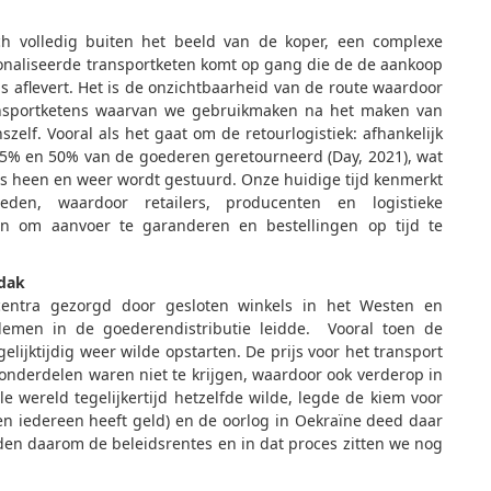
zich volledig buiten het beeld van de koper, een complexe
sonaliseerde transportketen komt op gang die de de aankoop
uis aflevert. Het is de onzichtbaarheid van de route waardoor
ransportketens waarvan we gebruikmaken na het maken van
szelf. Vooral als het gaat om de retourlogistiek: afhankelijk
 25% en 50% van de goederen geretourneerd
(Day, 2021)
, wat
oos heen en weer wordt gestuurd. Onze huidige tijd kenmerkt
eden, waardoor retailers, producenten en logistieke
an om aanvoer te garanderen en bestellingen op tijd te
 dak
ecentra gezorgd door gesloten winkels in het Westen en
blemen in de goederendistributie leidde. Vooral toen de
lijktijdig weer wilde opstarten. De prijs voor het transport
onderdelen waren niet te krijgen, waardoor ook verderop in
 wereld tegelijkertijd hetzelfde wilde, legde de kiem voor
en iedereen heeft geld) en de oorlog in Oekraïne deed daar
en daarom de beleidsrentes en in dat proces zitten we nog