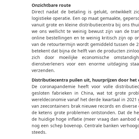
Onzichtbare route
Direct nadat de betaling is gelukt, ontwikkelt 
logistieke operatie. Een op maat gemaakte, geper
vanuit grote en kleine distributiecentra bij ons th
we ons wellicht te weinig bewust zijn van de t
online bestellingen en te weinig kritisch zijn op on
van de retourtermijn wordt gemiddeld tussen de
betekent dat bijna de helft van de producten zinl
zich door moeilijke economische omstandigh
dienstverleners voor een enorme uitdaging sta
verzenden.
Distributiecentra puilen uit, huurprijzen door het
De coronapandemie heeft voor volle distributi
gesloten fabrieken in China, wat tot grote pro
wereldeconomie vanaf het derde kwartaal in 2021 ge
van zeecontainers brak nieuwe records en diverse 
de ketens grote problemen ontstonden. Dat de hele
de huidige hoge inflatie (meer vraag dan aanbod 
nog een schep bovenop. Centrale banken verhoogd
steeds.