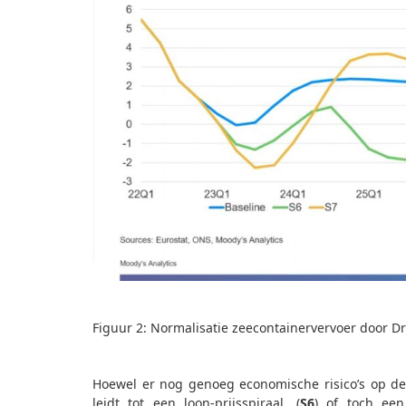
Figuur 2: Normalisatie zeecontainervervoer door D
Hoewel er nog genoeg economische risico’s op de l
leidt tot een loon-prijsspiraal, (
S6
) of toch een