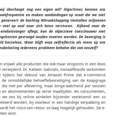
 w
ij
überhaupt nog een eigen wil?
A
lgoritmes kennen ons
zoekfrequentie en
maken
aanbiedingen op maat die we niet
genereert de hashtag #Drunkshopping tientallen miljoenen
 veel op zoal naar zich laten versturen.
Kijkend naar de
n
eindontvanger aflegt, kan de objectieve toeschouwer niet
ingskosten gevraagd zouden moeten worden
. D
e bezorging is
ald
kosteloos. Waar blijft onze zelfreflectie als mens
op ons
eubelasting iedereens probleem behalve dat van onszelf?
 vrijwel alle producten die ook maar enigszins in een doos
 verwijderd. Dr. Katleen Gabriels, moraalfilosofe verbonden
rde tijdens het debuut van Amazon Prime dat e-commerce
p de onmiddellijke behoeftebevrediging van de koopgrage
s die niet per aflevering, maar binge-watchend per seizoen
n en abonnementen op verse maaltijden. Als consumenten,
 we ons bij online winkelen bijzonder veeleisend: een zo
leverd worden, bij voorkeur in een handige verpakking en
ordt het risico van retour zo laag mogelijk gehouden. De e-
eten wint.