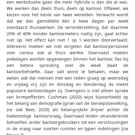
een werksituatie gaan die meer hybride is dan die al was.
We werken dan deels thuis, deels op kantoor. Oftewel, we
kiezen voor het beste van twee werelden. Verwacht wordt
dat we dan gemiddeld één á twee dagen per week
standaard thuiswerken. De veronderstelling, dat daarmee
20% of 40% minder kantoormeters nodig zijn, gaat echter
niet op. Het effect kan niet 1 op 1 worden doorvertaald.
Allereerst moeten we niet vergeten dat kantoorpersoneel
voor corona ook al thuis werkte. Daarnaast moeten
piekdagen worden opgevangen binnen het kantoor. Pas bij
een betere spreiding over de week daalt de
kantoorbehoefte. Daar valt winst te behalen, maar we
weten ook dat mensen met een reden graag op woensdag
en vrijdag vrij zijn en dinsdag en donderdag de meest
populaire kantoordagen zij. Overigens is niet alleen sprake
van krimpeffecten. Cushman (2020) wijst bijvoorbeeld op
het belang van demografie (groei van de beroepsbevolking,
zie ook Beer, 2020) als belangrijkste drijver achter de
toekomstige kantoorvraag. Daarnaast leiden veranderende
behoeften onder kantoorgebruikers tot een verschuivingen
in de vraag naar soorten ruimtes en typen indelingen (zie
figuur 2).