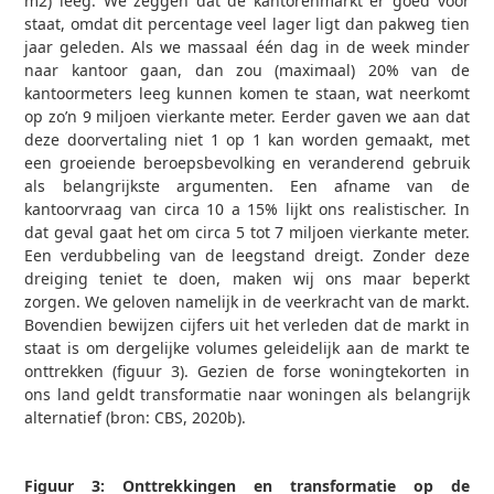
m2) leeg. We zeggen dat de kantorenmarkt er goed voor
staat, omdat dit percentage veel lager ligt dan pakweg tien
jaar geleden. Als we massaal één dag in de week minder
naar kantoor gaan, dan zou (maximaal) 20% van de
kantoormeters leeg kunnen komen te staan, wat neerkomt
op zo’n 9 miljoen vierkante meter. Eerder gaven we aan dat
deze doorvertaling niet 1 op 1 kan worden gemaakt, met
een groeiende beroepsbevolking en veranderend gebruik
als belangrijkste argumenten. Een afname van de
kantoorvraag van circa 10 a 15% lijkt ons realistischer. In
dat geval gaat het om circa 5 tot 7 miljoen vierkante meter.
Een verdubbeling van de leegstand dreigt. Zonder deze
dreiging teniet te doen, maken wij ons maar beperkt
zorgen. We geloven namelijk in de veerkracht van de markt.
Bovendien bewijzen cijfers uit het verleden dat de markt in
staat is om dergelijke volumes geleidelijk aan de markt te
onttrekken (figuur 3). Gezien de forse woningtekorten in
ons land geldt transformatie naar woningen als belangrijk
alternatief (bron: CBS, 2020b).
Figuur 3: Onttrekkingen en transformatie op de