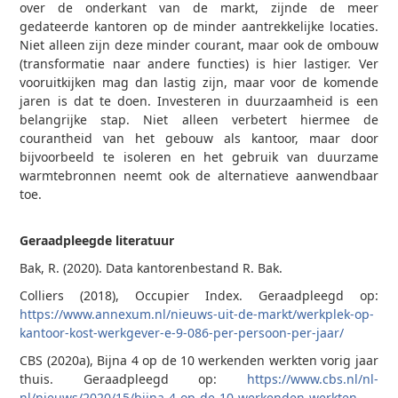
over de onderkant van de markt, zijnde de meer
gedateerde kantoren op de minder aantrekkelijke locaties.
Niet alleen zijn deze minder courant, maar ook de ombouw
(transformatie naar andere functies) is hier lastiger. Ver
vooruitkijken mag dan lastig zijn, maar voor de komende
jaren is dat te doen. Investeren in duurzaamheid is een
belangrijke stap. Niet alleen verbetert hiermee de
courantheid van het gebouw als kantoor, maar door
bijvoorbeeld te isoleren en het gebruik van duurzame
warmtebronnen neemt ook de alternatieve aanwendbaar
toe.
Geraadpleegde literatuur
Bak, R. (2020). Data kantorenbestand R. Bak.
Colliers (2018), Occupier Index. Geraadpleegd op:
https://www.annexum.nl/nieuws-uit-de-markt/werkplek-op-
kantoor-kost-werkgever-e-9-086-per-persoon-per-jaar/
CBS (2020a), Bijna 4 op de 10 werkenden werkten vorig jaar
thuis. Geraadpleegd op:
https://www.cbs.nl/nl-
nl/nieuws/2020/15/bijna-4-op-de-10-werkenden-werkten-