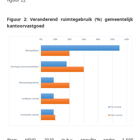
Figuur 2: Veranderend ruimtegebruik (%) gemeentelijk
kantoorvastgoed
Bron: HEVO, 2020 (o.b.v. enquête onder 1.500