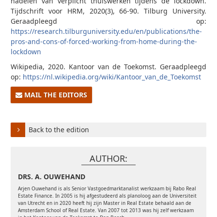
nadelen van verplicht thuiswerken tijdens de lockdown.
Tijdschrift voor HRM, 2020(3), 66-90. Tilburg University.
Geraadpleegd op:
https://research.tilburguniversity.edu/en/publications/the-
pros-and-cons-of-forced-working-from-home-during-the-
lockdown
Wikipedia, 2020. Kantoor van de Toekomst. Geraadpleegd
op:
https://nl.wikipedia.org/wiki/Kantoor_van_de_Toekomst
MAIL THE EDITORS
Back to the edition
AUTHOR:
DRS. A. OUWEHAND
Arjen Ouwehand is als Senior Vastgoedmarktanalist werkzaam bij Rabo Real
Estate Finance. In 2005 is hij afgestudeerd als planoloog aan de Universiteit
van Utrecht en in 2020 heeft hij zijn Master in Real Estate behaald aan de
Amsterdam School of Real Estate. Van 2007 tot 2013 was hij zelf werkzaam