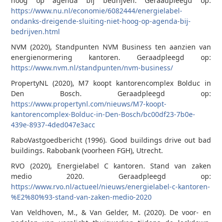
hoog op agenda bij bedrijven. Geraadpleegd op:
https://www.nu.nl/economie/6082444/energielabel-
ondanks-dreigende-sluiting-niet-hoog-op-agenda-bij-
bedrijven.html
NVM (2020), Standpunten NVM Business ten aanzien van
energienormering kantoren. Geraadpleegd op:
https://www.nvm.nl/standpunten/nvm-business/
PropertyNL (2020), M7 koopt kantorencomplex Bolduc in
Den Bosch. Geraadpleegd op:
https://www.propertynl.com/nieuws/M7-koopt-
kantorencomplex-Bolduc-in-Den-Bosch/bc00df23-7b0e-
439e-8937-4ded047e3acc
RaboVastgoedbericht (1996). Good buildings drive out bad
buildings. Rabobank (voorheen FGH), Utrecht.
RVO (2020), Energielabel C kantoren. Stand van zaken
medio 2020. Geraadpleegd op:
https://www.rvo.nl/actueel/nieuws/energielabel-c-kantoren-
%E2%80%93-stand-van-zaken-medio-2020
Van Veldhoven, M., & Van Gelder, M. (2020). De voor- en