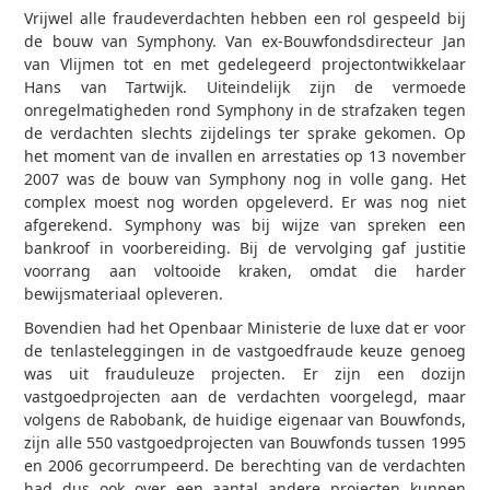
Vrijwel alle fraudeverdachten hebben een rol gespeeld bij
de bouw van Symphony. Van ex-Bouwfondsdirecteur Jan
van Vlijmen tot en met gedelegeerd projectontwikkelaar
Hans van Tartwijk. Uiteindelijk zijn de vermoede
onregelmatigheden rond Symphony in de strafzaken tegen
de verdachten slechts zijdelings ter sprake gekomen. Op
het moment van de invallen en arrestaties op 13 november
2007 was de bouw van Symphony nog in volle gang. Het
complex moest nog worden opgeleverd. Er was nog niet
afgerekend. Symphony was bij wijze van spreken een
bankroof in voorbereiding. Bij de vervolging gaf justitie
voorrang aan voltooide kraken, omdat die harder
bewijsmateriaal opleveren.
Bovendien had het Openbaar Ministerie de luxe dat er voor
de tenlasteleggingen in de vastgoedfraude keuze genoeg
was uit frauduleuze projecten. Er zijn een dozijn
vastgoedprojecten aan de verdachten voorgelegd, maar
volgens de Rabobank, de huidige eigenaar van Bouwfonds,
zijn alle 550 vastgoedprojecten van Bouwfonds tussen 1995
en 2006 gecorrumpeerd. De berechting van de verdachten
had dus ook over een aantal andere projecten kunnen