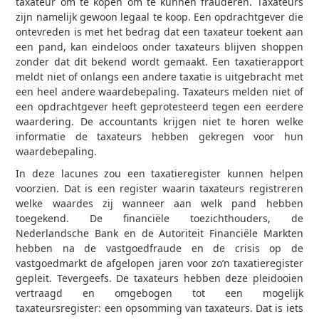
taxateur om te kopen om te kunnen frauderen. Taxateurs
zijn namelijk gewoon legaal te koop. Een opdrachtgever die
ontevreden is met het bedrag dat een taxateur toekent aan
een pand, kan eindeloos onder taxateurs blijven shoppen
zonder dat dit bekend wordt gemaakt. Een taxatierapport
meldt niet of onlangs een andere taxatie is uitgebracht met
een heel andere waardebepaling. Taxateurs melden niet of
een opdrachtgever heeft geprotesteerd tegen een eerdere
waardering. De accountants krijgen niet te horen welke
informatie de taxateurs hebben gekregen voor hun
waardebepaling.
In deze lacunes zou een taxatieregister kunnen helpen
voorzien. Dat is een register waarin taxateurs registreren
welke waardes zij wanneer aan welk pand hebben
toegekend. De financiële toezichthouders, de
Nederlandsche Bank en de Autoriteit Financiële Markten
hebben na de vastgoedfraude en de crisis op de
vastgoedmarkt de afgelopen jaren voor zo’n taxatieregister
gepleit. Tevergeefs. De taxateurs hebben deze pleidooien
vertraagd en omgebogen tot een mogelijk
taxateursregister: een opsomming van taxateurs. Dat is iets