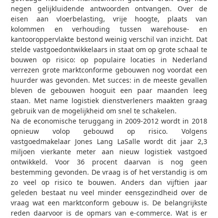
negen gelijkluidende antwoorden ontvangen. Over de
eisen aan vloerbelasting, vrije hoogte, plaats van
kolommen en verhouding tussen warehouse- en
kantooroppervlakte bestond weinig verschil van inzicht. Dat
stelde vastgoedontwikkelaars in staat om op grote schaal te
bouwen op risico: op populaire locaties in Nederland
verrezen grote marktconforme gebouwen nog voordat een
huurder was gevonden. Met succes: in de meeste gevallen
bleven de gebouwen hooguit een paar maanden leeg
staan. Met name logistiek dienstverleners maakten graag
gebruik van de mogelijkheid om snel te schakelen.
Na de economische teruggang in 2009-2012 wordt in 2018
opnieuw volop gebouwd op risico. Volgens
vastgoedmakelaar Jones Lang LaSalle wordt dit jaar 2,3
miljoen vierkante meter aan nieuw logistiek vastgoed
ontwikkeld. Voor 36 procent daarvan is nog geen
bestemming gevonden. De vraag is of het verstandig is om
zo veel op risico te bouwen. Anders dan vijftien jaar
geleden bestaat nu veel minder eensgezindheid over de
vraag wat een marktconform gebouw is. De belangrijkste
reden daarvoor is de opmars van e-commerce. Wat is er