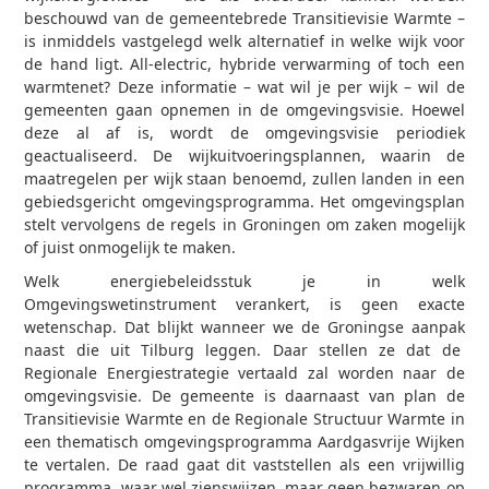
beschouwd van de gemeentebrede Transitievisie Warmte –
is inmiddels vastgelegd welk alternatief in welke wijk voor
de hand ligt. All-electric, hybride verwarming of toch een
warmtenet? Deze informatie – wat wil je per wijk – wil de
gemeenten gaan opnemen in de omgevingsvisie. Hoewel
deze al af is, wordt de omgevingsvisie periodiek
geactualiseerd. De wijkuitvoeringsplannen, waarin de
maatregelen per wijk staan benoemd, zullen landen in een
gebiedsgericht omgevingsprogramma. Het omgevingsplan
stelt vervolgens de regels in Groningen om zaken mogelijk
of juist onmogelijk te maken.
Welk energiebeleidsstuk je in welk
Omgevingswetinstrument verankert, is geen exacte
wetenschap. Dat blijkt wanneer we de Groningse aanpak
naast die uit Tilburg leggen. Daar stellen ze dat de
Regionale Energiestrategie vertaald zal worden naar de
omgevingsvisie. De gemeente is daarnaast van plan de
Transitievisie Warmte en de Regionale Structuur Warmte in
een thematisch omgevingsprogramma Aardgasvrije Wijken
te vertalen. De raad gaat dit vaststellen als een vrijwillig
programma, waar wel zienswijzen, maar geen bezwaren op