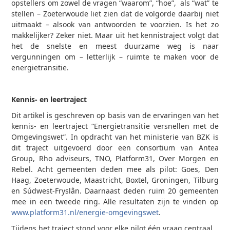
opstellers om zowel de vragen “waarom”, “hoe”, als “wat” te
stellen – Zoeterwoude liet zien dat de volgorde daarbij niet
uitmaakt – alsook van antwoorden te voorzien. Is het zo
makkelijker? Zeker niet. Maar uit het kennistraject volgt dat
het de snelste en meest duurzame weg is naar
vergunningen om – letterlijk – ruimte te maken voor de
energietransitie.
Kennis- en leertraject
Dit artikel is geschreven op basis van de ervaringen van het
kennis- en leertraject “Energietransitie versnellen met de
Omgevingswet”. In opdracht van het ministerie van BZK is
dit traject uitgevoerd door een consortium van Antea
Group, Rho adviseurs, TNO, Platform31, Over Morgen en
Rebel. Acht gemeenten deden mee als pilot: Goes, Den
Haag, Zoeterwoude, Maastricht, Boxtel, Groningen, Tilburg
en Súdwest-Fryslân. Daarnaast deden ruim 20 gemeenten
mee in een tweede ring. Alle resultaten zijn te vinden op
www.platform31.nl/energie-omgevingswet
.
Tijdens het traject stond voor elke pilot één vraag centraal.