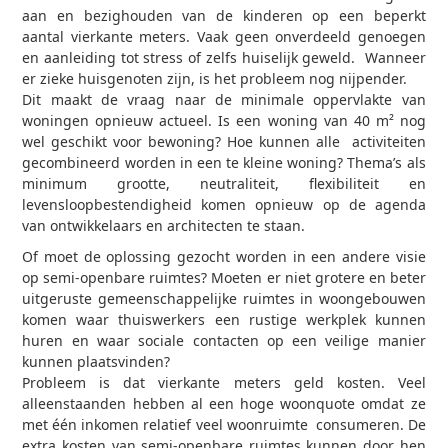
aan en bezighouden van de kinderen op een beperkt
aantal vierkante meters. Vaak geen onverdeeld genoegen
en aanleiding tot stress of zelfs huiselijk geweld. Wanneer
er zieke huisgenoten zijn, is het probleem nog nijpender.
Dit maakt de vraag naar de minimale oppervlakte van
woningen opnieuw actueel. Is een woning van 40 m² nog
wel geschikt voor bewoning? Hoe kunnen alle activiteiten
gecombineerd worden in een te kleine woning? Thema’s als
minimum grootte, neutraliteit, flexibiliteit en
levensloopbestendigheid komen opnieuw op de agenda
van ontwikkelaars en architecten te staan.
Of moet de oplossing gezocht worden in een andere visie
op semi-openbare ruimtes? Moeten er niet grotere en beter
uitgeruste gemeenschappelijke ruimtes in woongebouwen
komen waar thuiswerkers een rustige werkplek kunnen
huren en waar sociale contacten op een veilige manier
kunnen plaatsvinden?
Probleem is dat vierkante meters geld kosten. Veel
alleenstaanden hebben al een hoge woonquote omdat ze
met één inkomen relatief veel woonruimte consumeren. De
extra kosten van semi-openbare ruimtes kunnen door hen