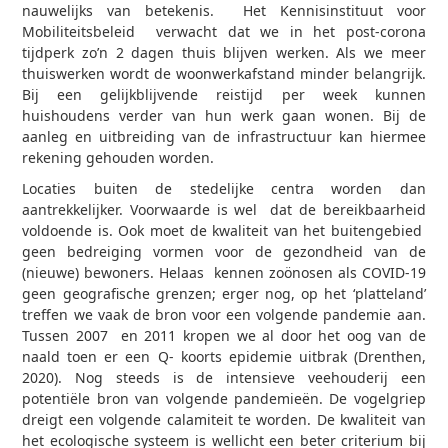
nauwelijks van betekenis. Het Kennisinstituut voor
Mobiliteitsbeleid verwacht dat we in het post-corona
tijdperk zo’n 2 dagen thuis blijven werken. Als we meer
thuiswerken wordt de woonwerkafstand minder belangrijk.
Bij een gelijkblijvende reistijd per week kunnen
huishoudens verder van hun werk gaan wonen. Bij de
aanleg en uitbreiding van de infrastructuur kan hiermee
rekening gehouden worden.
Locaties buiten de stedelijke centra worden dan
aantrekkelijker. Voorwaarde is wel dat de bereikbaarheid
voldoende is. Ook moet de kwaliteit van het buitengebied
geen bedreiging vormen voor de gezondheid van de
(nieuwe) bewoners. Helaas kennen zoönosen als COVID-19
geen geografische grenzen; erger nog, op het ‘platteland’
treffen we vaak de bron voor een volgende pandemie aan.
Tussen 2007 en 2011 kropen we al door het oog van de
naald toen er een Q- koorts epidemie uitbrak (Drenthen,
2020). Nog steeds is de intensieve veehouderij een
potentiële bron van volgende pandemieën. De vogelgriep
dreigt een volgende calamiteit te worden. De kwaliteit van
het ecologische systeem is wellicht een beter criterium bij