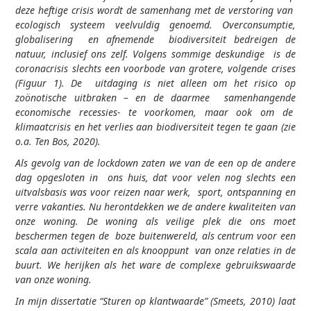
deze heftige crisis wordt de samenhang met de verstoring van
ecologisch systeem veelvuldig genoemd. Overconsumptie,
globalisering en afnemende biodiversiteit bedreigen de
natuur, inclusief ons zelf. Volgens sommige deskundige is de
coronacrisis slechts een voorbode van grotere, volgende crises
(Figuur 1). De uitdaging is niet alleen om het risico op
zoönotische uitbraken – en de daarmee samenhangende
economische recessies- te voorkomen, maar ook om de
klimaatcrisis en het verlies aan biodiversiteit tegen te gaan (zie
o.a. Ten Bos, 2020).
Als gevolg van de lockdown zaten we van de een op de andere
dag opgesloten in ons huis, dat voor velen nog slechts een
uitvalsbasis was voor reizen naar werk, sport, ontspanning en
verre vakanties. Nu herontdekken we de andere kwaliteiten van
onze woning. De woning als veilige plek die ons moet
beschermen tegen de boze buitenwereld, als centrum voor een
scala aan activiteiten en als knooppunt van onze relaties in de
buurt. We herijken als het ware de complexe gebruikswaarde
van onze woning.
In mijn dissertatie “Sturen op klantwaarde” (Smeets, 2010) laat