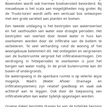
Bovendien wordt ook hiermee biodiversiteit bevorderd.
Bij
nieuwbouw is het scala aan mogelijkheden nog groter. Bij
de ‘Trudo-toren’ wordt zelfs een verticaal bos ontworpen
met een grote variëteit aan planten en bomen.
Een tweede uitdaging is het bestrijden van wateroverlast
en het vasthouden van water voor droogte perioden.
Het
bestrijden van overlast door teveel water in huis kan
voorkomen worden door de infiltratie van de bodem te
verbeteren. Te veel verharding rond de woning of het
woongebouw belemmert dit. Het onttegelen en vergroenen
van de buitenruimte vergroot het infiltratievermogen.
Om
verdroging in hitteperiodes te voorkomen is juist het
bergen van water nodig. In de privé buitenruimte kan dit
boven-of ondergronds.
De wateropvang in de openbare ruimte is op velerlei wijze
mogelijk. Wadi’s (
Water Afvoer Drainage en
Infiltratiesystemen)
zijn relatief goedkoop en vaak ook
achteraf aan te leggen. Ook door de toepassing van
infiltratiekratten kan water tijdelijk opgeslagen worden.
Groene daken tenslotte dragen bij aan de tijdelijke berging