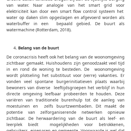
van water. Naar analogie van het smart grid voor
elektriciteit kan door een smart flow control systeem het
water op daken slim opgeslagen en afgevoerd worden als
waterbuffer in een bepaald gebied. De buurt als
watermachine (Rotterdam, 2018).
Belang van de buurt
De coronacrisis heeft ook het belang van de woonomgeving
zichtbaar gemaakt. Huishoudens zijn genoodzaakt veel tijd
in en rond de woning te besteden. De woonomgeving
wordt plotseling het substituut voor (verre) vakanties. Er
vonden veel spontane burgerinitiatieven plaats waarbij
bewoners van diverse leeftijdsgroepen het verblijf in hun
directe omgeving leefbaar probeerden te houden. Deze
variëren van traditionele burenhulp tot de aanleg van
moestuinen en zelfs buurtzwembaden. Dit maakt de
potentie van zelforganiserende netwerken opnieuw
zichtbaar. De herwaardering van de buurt als leef- en
leerplek biedt mogelijkheden voor betrokkenen,
gebruikers, eigenaren en gemeente. Voorwaarde is wel dat