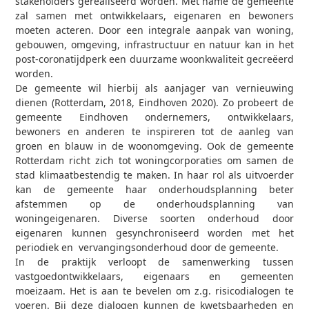
stakeholders gerealiseerd worden. Met name de gemeente
zal samen met ontwikkelaars, eigenaren en bewoners
moeten acteren. Door een integrale aanpak van woning,
gebouwen, omgeving, infrastructuur en natuur kan in het
post-coronatijdperk een duurzame woonkwaliteit gecreëerd
worden.
De gemeente wil hierbij als aanjager van vernieuwing
dienen (Rotterdam, 2018, Eindhoven 2020). Zo probeert de
gemeente Eindhoven ondernemers, ontwikkelaars,
bewoners en anderen te inspireren tot de aanleg van
groen en blauw in de woonomgeving. Ook de gemeente
Rotterdam richt zich tot woningcorporaties om samen de
stad klimaatbestendig te maken. In haar rol als uitvoerder
kan de gemeente haar onderhoudsplanning beter
afstemmen op de onderhoudsplanning van
woningeigenaren. Diverse soorten onderhoud door
eigenaren kunnen gesynchroniseerd worden met het
periodiek en vervangingsonderhoud door de gemeente.
In de praktijk verloopt de samenwerking tussen
vastgoedontwikkelaars, eigenaars en gemeenten
moeizaam. Het is aan te bevelen om z.g. risicodialogen te
voeren. Bij deze dialogen kunnen de kwetsbaarheden en