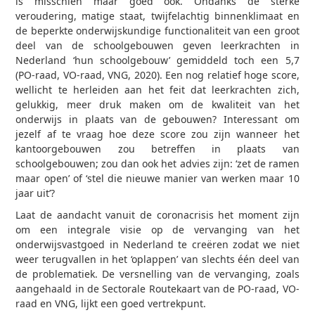
is misschien maar goed ook. Ondanks de sterke
veroudering, matige staat, twijfelachtig binnenklimaat en
de beperkte onderwijskundige functionaliteit van een groot
deel van de schoolgebouwen geven leerkrachten in
Nederland ‘hun schoolgebouw’ gemiddeld toch een 5,7
(PO-raad, VO-raad, VNG, 2020). Een nog relatief hoge score,
wellicht te herleiden aan het feit dat leerkrachten zich,
gelukkig, meer druk maken om de kwaliteit van het
onderwijs in plaats van de gebouwen? Interessant om
jezelf af te vraag hoe deze score zou zijn wanneer het
kantoorgebouwen zou betreffen in plaats van
schoolgebouwen; zou dan ook het advies zijn: ‘zet de ramen
maar open’ of ‘stel die nieuwe manier van werken maar 10
jaar uit’?
Laat de aandacht vanuit de coronacrisis het moment zijn
om een integrale visie op de vervanging van het
onderwijsvastgoed in Nederland te creëren zodat we niet
weer terugvallen in het ‘oplappen’ van slechts één deel van
de problematiek. De versnelling van de vervanging, zoals
aangehaald in de Sectorale Routekaart van de PO-raad, VO-
raad en VNG, lijkt een goed vertrekpunt.