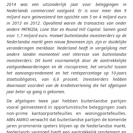
2014 was een uitzonderlijk jaar voor beleggingen in
Nederlands commercieel vastgoed. Er is voor meer dan 9
miljard euro geïnvesteerd ten opzichte van 5 en 4 miljard euro
in 2013 en 2012. Opvallend waren de transacties van onder
andere PATRIZIA, Lone Star en Round Hill Capital. Samen goed
voor 1,7 miljard euro. Hoewel buitenlandse investeerders op de
Nederlandse markt geen nieuw fenomeen zijn, zijn er duidelijke
veranderingen merkbaar. Nederland heeft in vergelijking met
andere landen momenteel veel interesse van buitenlandse
investeerders. Dit komt voornamelijk door de aantrekkelijke
vastgoedwaarderingen en de risicopremie, het verschil tussen
het aanvangsrendement en het rentepercentage op 10-jaars
staatsobligaties, van 6,6 procent. Investeerders hebben
daarnaast voordeel van de kredietverlening die het afgelopen
jaar beter op gang is gekomen.
De afgelopen twee jaar hebben buitenlandse partijen
vooral geïnvesteerd in opportunistische beleggingen zoals
non-prime kantoorportefeuilles en woningportefeuilles.
ABN AMRO verwacht dat buitenlandse partijen de komende
jaren prominente spelers blijven op de Nederlandse markt.
Nederlands vastgoed biedt een aantrekkelijk rendement en