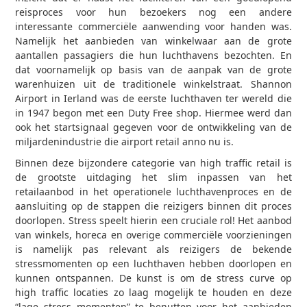
reisproces voor hun bezoekers nog een andere
interessante commerciële aanwending voor handen was.
Namelijk het aanbieden van winkelwaar aan de grote
aantallen passagiers die hun lucht­havens bezochten. En
dat voornamelijk op basis van de aanpak van de grote
warenhuizen uit de traditionele winkel­straat. Shannon
Airport in Ierland was de eerste luchthaven ter wereld die
in 1947 begon met een Duty Free shop. Hiermee werd dan
ook het startsignaal gegeven voor de ontwikkeling van de
miljardenindustrie die airport retail anno nu is.
Binnen deze bijzondere categorie van high traffic retail is
de grootste uitdaging het slim inpassen van het
retailaanbod in het operationele luchthaven­proces en de
aansluiting op de stappen die reizigers binnen dit proces
doorlopen. Stress speelt hierin een cruciale rol! Het aanbod
van winkels, horeca en overige commerciële voor­zieningen
is namelijk pas relevant als reizigers de bekende
stressmomenten op een luchthaven hebben doorlopen en
kunnen ontspannen. De kunst is om de stress curve op
high traffic locaties zo laag mogelijk te houden en deze
“lage stress momenten” te benutten voor het aanbieden