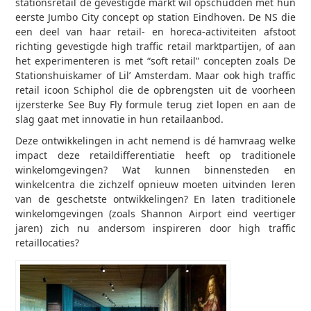
stationsretail de gevestigde markt wil opschudden met hun
eerste Jumbo City concept op station Eindhoven. De NS die
een deel van haar retail- en horeca-activiteiten afstoot
richting gevestigde high traffic retail marktpartijen, of aan
het experi­menteren is met “soft retail” concepten zoals De
Stationshuiskamer of Lil’ Amsterdam. Maar ook high traffic
retail icoon Schiphol die de opbrengsten uit de voorheen
ijzersterke See Buy Fly formule terug ziet lopen en aan de
slag gaat met innovatie in hun retailaanbod.
Deze ontwikkelingen in acht nemend is dé hamvraag welke
impact deze retaildifferentiatie heeft op traditionele
winkelomgevingen? Wat kunnen binnensteden en
winkelcentra die zichzelf opnieuw moeten uitvinden leren
van de geschetste ontwik­kelingen? En laten traditionele
winkelomgevingen (zoals Shannon Airport eind veertiger
jaren) zich nu andersom inspireren door high traffic
retaillocaties?