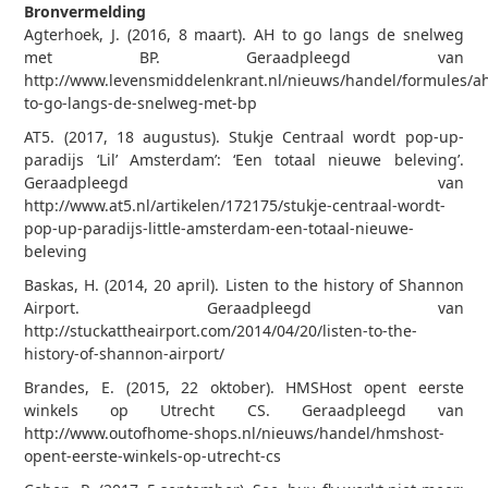
Bronvermelding
Agterhoek, J. (2016, 8 maart). AH to go langs de snelweg
met BP. Geraadpleegd van
http://www.levensmiddelenkrant.nl/nieuws/handel/formules/a
to-go-langs-de-snelweg-met-bp
AT5. (2017, 18 augustus). Stukje Centraal wordt pop-up-
paradijs ‘Lil’ Amsterdam’: ‘Een totaal nieuwe beleving’.
Geraadpleegd van
http://www.at5.nl/artikelen/172175/stukje-centraal-wordt-
pop-up-paradijs-little-amsterdam-een-totaal-nieuwe-
beleving
Baskas, H. (2014, 20 april). Listen to the history of Shannon
Airport. Geraadpleegd van
http://stuckattheairport.com/2014/04/20/listen-to-the-
history-of-shannon-airport/
Brandes, E. (2015, 22 oktober). HMSHost opent eerste
winkels op Utrecht CS. Geraadpleegd van
http://www.outofhome-shops.nl/nieuws/handel/hmshost-
opent-eerste-winkels-op-utrecht-cs