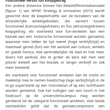
Functioneel versus fun koopgedrag
Een andere dimensie binnen het Retaildifferen­tiatiemodel
(figuur 1) van WYNE Strategy & Innovation (2015) wordt
gevormd door de koopbehoefte van de bezoekers van de
afzonderlijke winkel­gebieden, die varieert tussen
functioneel (transactiegedreven) en fun (attractiegedreven)
koopgedrag. Als voorbeeld voor fun-winkelen kan een
bezoek aan een historische binnenstad worden genoemd,
waarvoor men lekker de tijd neemt (hoge verblijfstijd) en
maximaal geniet (fun) van het aanbod aan cultuur, winkels
en goede horeca. Hoe aantrekkelijker de stad en hoe meer
divers het aanbod, des te groter de kans dat men veel
plezier beleeft aan het bezoek, er langer verblijft en ook
meer besteedt.
Als voorbeeld voor functioneel winkelen kan de snelle en
makkelijk mee te nemen boodschap (lage verblijfstijd) in de
to-go supermarkt op een treinstation of op een luchthaven
worden genoemd. Ook het nuttigen van een lunch in het
foodcourt op de universiteitscampus mag worden
gerekend tot de categorie functioneel winkelen. Voor beide
voorbeelden geldt dat de gemaks­component een