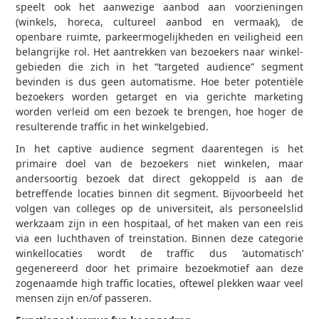
speelt ook het aanwezige aanbod aan voorzieningen
(winkels, horeca, cultureel aanbod en vermaak), de
openbare ruimte, parkeermogelijkheden en veiligheid een
belangrijke rol. Het aantrekken van bezoekers naar winkel­
gebieden die zich in het “targeted audience” segment
bevinden is dus geen auto­matisme. Hoe beter potentiële
bezoekers worden getarget en via gerichte marketing
worden verleid om een bezoek te brengen, hoe hoger de
resulterende traffic in het winkelgebied.
In het captive audience segment daarentegen is het
primaire doel van de bezoekers niet winkelen, maar
andersoortig bezoek dat direct gekoppeld is aan de
betreffende locaties binnen dit segment. Bijvoorbeeld het
volgen van colleges op de universiteit, als personeelslid
werkzaam zijn in een hospitaal, of het maken van een reis
via een luchthaven of trein­station. Binnen deze categorie
winkellocaties wordt de traffic dus ‘automatisch’
gegenereerd door het primaire bezoekmotief aan deze
zogenaamde high traffic locaties, oftewel plekken waar veel
mensen zijn en/of passeren.