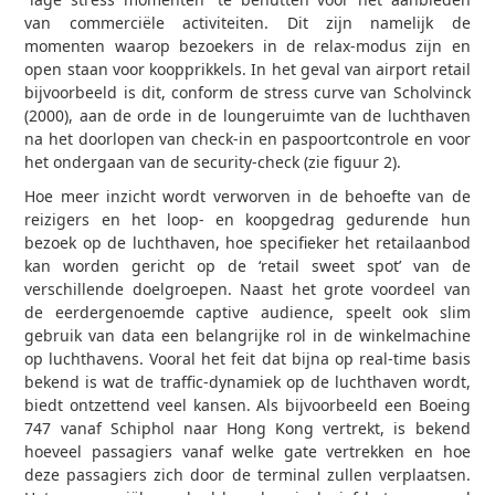
van commerciële activiteiten. Dit zijn namelijk de
momenten waarop bezoekers in de relax-modus zijn en
open staan voor koopprikkels. In het geval van airport retail
bijvoorbeeld is dit, conform de stress curve van Scholvinck
(2000), aan de orde in de loungeruimte van de luchthaven
na het doorlopen van check-in en paspoortcontrole en voor
het ondergaan van de security-check (zie figuur 2).
Hoe meer inzicht wordt verworven in de behoefte van de
reizigers en het loop- en koopgedrag gedurende hun
bezoek op de luchthaven, hoe specifieker het retailaanbod
kan worden gericht op de ‘retail sweet spot’ van de
verschillende doelgroepen. Naast het grote voordeel van
de eerdergenoemde captive audience, speelt ook slim
gebruik van data een belangrijke rol in de winkelmachine
op luchthavens. Vooral het feit dat bijna op real-time basis
bekend is wat de traffic-dynamiek op de luchthaven wordt,
biedt ontzettend veel kansen. Als bijvoorbeeld een Boeing
747 vanaf Schiphol naar Hong Kong vertrekt, is bekend
hoeveel passagiers vanaf welke gate vertrekken en hoe
deze passagiers zich door de terminal zullen verplaatsen.