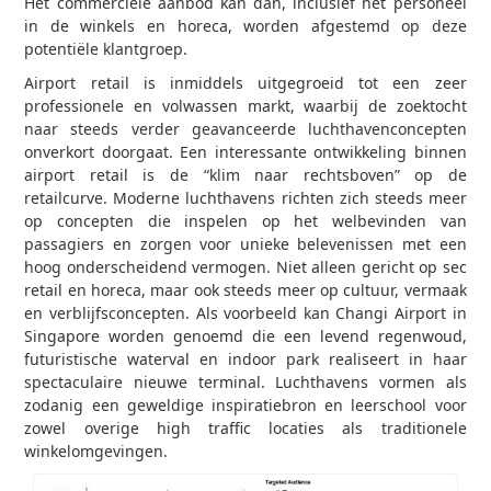
Het commerciële aanbod kan dan, inclusief het personeel
in de winkels en horeca, worden afgestemd op deze
potentiële klantgroep.
Airport retail is inmiddels uitgegroeid tot een zeer
professionele en volwassen markt, waarbij de zoektocht
naar steeds verder geavanceerde luchthavenconcepten
onverkort doorgaat. Een interessante ontwikkeling binnen
airport retail is de “klim naar rechtsboven” op de
retailcurve. Moderne luchthavens richten zich steeds meer
op concepten die inspelen op het welbevinden van
passagiers en zorgen voor unieke belevenissen met een
hoog onderscheidend vermogen. Niet alleen gericht op sec
retail en horeca, maar ook steeds meer op cultuur, vermaak
en verblijfsconcepten. Als voorbeeld kan Changi Airport in
Singapore worden genoemd die een levend regenwoud,
futuristische waterval en indoor park realiseert in haar
spectaculaire nieuwe terminal. Luchthavens vormen als
zodanig een geweldige inspiratiebron en leerschool voor
zowel overige high traffic locaties als traditionele
winkelomgevingen.