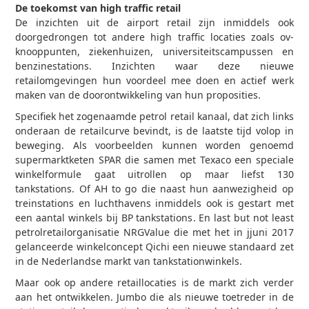
De toekomst van high traffic retail
De inzichten uit de airport retail zijn inmiddels ook
doorgedrongen tot andere high traffic locaties zoals ov-
knooppunten, ziekenhuizen, universiteits­campussen en
benzinestations. Inzichten waar deze nieuwe
retailomgevingen hun voordeel mee doen en actief werk
maken van de doorontwikkeling van hun proposities.
Specifiek het zogenaamde petrol retail kanaal, dat zich links
onderaan de retailcurve bevindt, is de laatste tijd volop in
beweging. Als voorbeelden kunnen worden genoemd
supermarktketen SPAR die samen met Texaco een speciale
winkelformule gaat uitrollen op maar liefst 130
tankstations. Of AH to go die naast hun aanwezigheid op
treinstations en luchthavens inmiddels ook is gestart met
een aantal winkels bij BP tankstations. En last but not least
petrolretailorganisatie NRGValue die met het in jjuni 2017
gelanceerde winkelconcept Qichi een nieuwe standaard zet
in de Nederlandse markt van tankstationwinkels.
Maar ook op andere retaillocaties is de markt zich verder
aan het ontwikkelen. Jumbo die als nieuwe toetreder in de