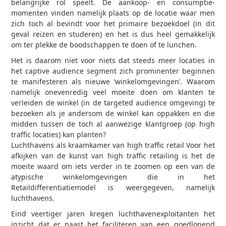
belangrijke rol speelt. De aankoop- en consumptie­
momenten vinden namelijk plaats op de locatie waar men
zich toch al bevindt voor het primaire bezoekdoel (in dit
geval reizen en studeren) en het is dus heel gemakkelijk
om ter plekke de boodschappen te doen of te lunchen.
Het is daarom niet voor niets dat steeds meer locaties in
het captive audience segment zich prominenter beginnen
te manifesteren als nieuwe ‘winkelomgevingen’. Waarom
namelijk onevenredig veel moeite doen om klanten te
verleiden de winkel (in de targeted audience omgeving) te
bezoeken als je andersom de winkel kan oppakken en die
midden tussen de toch al aanwezige klantgroep (op high
traffic locaties) kan planten?
Luchthavens als kraamkamer van high traffic retail Voor het
afkijken van de kunst van high traffic retailing is het de
moeite waard om iets verder in te zoomen op een van de
atypische winkelomgevingen die in het
Retaildifferentiatiemodel is weergegeven, namelijk
luchthavens.
Eind veertiger jaren kregen luchthavenexploitanten het
inzicht dat er naast het faciliteren van een goedlopend