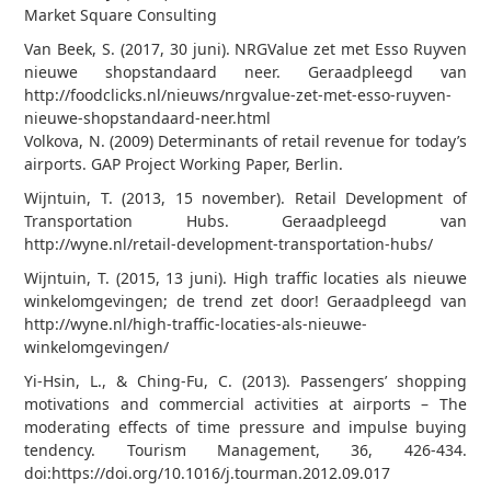
Market Square Consulting
Van Beek, S. (2017, 30 juni). NRGValue zet met Esso Ruyven
nieuwe shopstandaard neer. Geraadpleegd van
http://foodclicks.nl/nieuws/nrgvalue-zet-met-esso-ruyven-
nieuwe-shopstandaard-neer.html
Volkova, N. (2009) Determinants of retail revenue for today’s
airports. GAP Project Working Paper, Berlin.
Wijntuin, T. (2013, 15 november). Retail Development of
Transportation Hubs. Geraadpleegd van
http://wyne.nl/retail-development-transportation-hubs/
Wijntuin, T. (2015, 13 juni). High traffic locaties als nieuwe
winkelomgevingen; de trend zet door! Geraadpleegd van
http://wyne.nl/high-traffic-locaties-als-nieuwe-
winkelomgevingen/
Yi-Hsin, L., & Ching-Fu, C. (2013). Passengers’ shopping
motivations and commercial activities at airports – The
moderating effects of time pressure and impulse buying
tendency. Tourism Management, 36, 426-434.
doi:https://doi.org/10.1016/j.tourman.2012.09.017