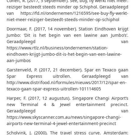
Cohen, R. (2017, 5 september). See, buy, fly werkt niet meer:
reiziger besteedt steeds minder op Schiphol. Geraadpleegd
van https://fd.nl/ondernemen/1216595/see-buy-fly-werkt-
niet-meer-reiziger-besteedt-steeds-minder-op-schiphol
Doormaar, F. (2017, 14 november). Station Eindhoven krijgt
Jumbo: ‘Dit is het begin van een lawine aan Jumbo’s’.
Geraadpleegd van
https://www.rtlz.nl/business/ondernemen/station-
eindhoven-krijgt-jumbo-dit-is-het-begin-van-een-lawine-
aan-jumbos
Garstenveld, P. (2017, 21 december). Spar en Texaco gaan
Spar Express uitrollen. Geraadpleegd van
http://www.distrifood.nl/formules/nieuws/2017/12/spar-en-
texaco-gaan-spar-express-uitrollen-101114605
Harper, F. (2017, 12 augustus). Singapore Changi Airport’s
new Terminal 4 & Jewel entertainment precinct.
Geraadpleegd van
https://www.skyscanner.com.au/news/singapore-changi-
airports-new-terminal-4-jewel-entertainment-precinct
Scholvink, J. (2000). The travel stress curve. Amsterdam: