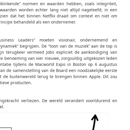
klinkende” normen en waarden hebben, zoals integriteit,
aarden worden echter lang niet altijd nageleefd; in een
 zien dat het binnen Netflix draait om context en niet om
principe behandeld als een ondernemer.
“Business Leaders” moeten visionair, ondernemend en
dynamiek” begrijpen. De “toon van de muziek” aan de top is
zijn terugkeer vermeed Jobs expliciet de aankondiging van
de benoeming van vier nieuwe, zorgvuldig uitgekozen leden
sentatie tijdens de Macworld Expo in Boston op 6 augustus
van de samenstelling van de Board een noodzakelijke eerste
et de buitenwereld terug te brengen binnen Apple. Dit zou
atieve producten.
ngskracht verliezen. De wereld verandert voortdurend en
el.