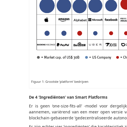
Figuur 1: Grootste ‘platform’ bedrijven
De 4 ‘Ingrediënten’ van Smart Platforms
Er is geen ‘one-size-fits-all’ -model voor derg
aannemen, variërend van een meer open versie van
blockchain-gebaseerde ‘gedecentraliseerde autono
Er zijn echter vier ‘ingrediënten’ die karakteristiek