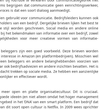
men bij YouTube te verklaren door communicatiegebrek met
forms begrijpen dat communicatie geen eenrichtingsverkeer,
oces is dat een soort dialoog aanmoedigt.
den gebruikt voor communicatie. Bedrijfsleiders kunnen ook
olders van een bedrijf. Dergelijke brieven lijken het best te
ke stijl worden geschreven. Social media en andere online
 bij het bekendmaken van informatie over een bedrijf, zowel
gelijkheden voor meer creatieve vormen van informatie-
an beleggers zijn een goed voorbeeld. Deze brieven worden
interesse in Amazon (en platformbedrijven). Misschien wel
alleen beleggers en andere belanghebbenden voorzien van
ar ook bedrijfsadviezen en andere inzichten bevatten. Het is
ndacht trekken op sociale media. Ze hebben een aanzienlijke
lijker en effectiever wordt.
er open en platte organisatiecultuur. Dit is cruciaal.
goede ideeën (en niet alleen omdat het hoger management
ingebed in het ‘DNA’ van een smart platform. Een bedrijf dat
n dit soort open cultuur is Netflix. In 2009 wees oprichter