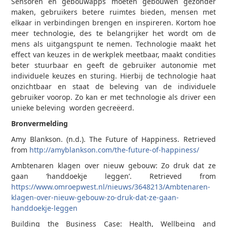
Sensoren en gebouwapps moeten gebouwen gezonder
maken, gebruikers betere ruimtes bieden, mensen met
elkaar in verbindingen brengen en inspireren. Kortom hoe
meer technologie, des te belangrijker het wordt om de
mens als uitgangspunt te nemen. Technologie maakt het
effect van keuzes in de werkplek meetbaar, maakt condities
beter stuurbaar en geeft de gebruiker autonomie met
individuele keuzes en sturing. Hierbij de technologie haat
onzichtbaar en staat de beleving van de individuele
gebruiker voorop. Zo kan er met technologie als driver een
unieke beleving worden gecreëerd.
Bronvermelding
Amy Blankson. (n.d.). The Future of Happiness. Retrieved
from
http://amyblankson.com/the-future-of-happiness/
Ambtenaren klagen over nieuw gebouw: Zo druk dat ze
gaan ‘handdoekje leggen’. Retrieved from
https://www.omroepwest.nl/nieuws/3648213/Ambtenaren-
klagen-over-nieuw-gebouw-zo-druk-dat-ze-gaan-
handdoekje-leggen
Building the Business Case: Health, Wellbeing and