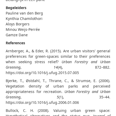
Begeleiders
Pauline van den Berg
Kynthia Chamilothori
Aloys Borgers
Minou Weijs-Perrée
Gamze Dane
References
Arnberger, A., & Eder, R. (2015). Are urban visitors’ general
preferences for green-spaces similar to their preferences
when seeking stress relief?
Urban Forestry and Urban
Greening
,
14
(4), 872–882.
https://doi.org/10.1016/j.ufug.2015.07.005
Bjerke, T., Østdahl, T., Thrane, C., & Strumse, E. (2006).
Vegetation density of urban parks and perceived
appropriateness for recreation.
Urban Forestry and Urban
Greening
,
5
(1), 35–44.
https://doi.org/10.1016/j.ufug.2006.01.006
Bullock, C. H. (2008). Valuing urban green space:
Hypothetical alternatives and the status quo.
Journal of