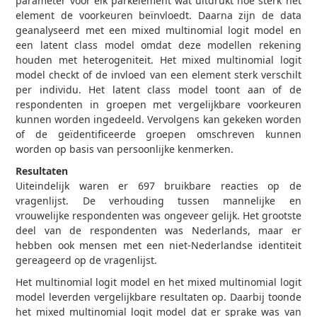
parameter voor elk parkelement wat uitdrukt hoe sterk het
element de voorkeuren beïnvloedt. Daarna zijn de data
geanalyseerd met een mixed multinomial logit model en
een latent class model omdat deze modellen rekening
houden met heterogeniteit. Het mixed multinomial logit
model checkt of de invloed van een element sterk verschilt
per individu. Het latent class model toont aan of de
respondenten in groepen met vergelijkbare voorkeuren
kunnen worden ingedeeld. Vervolgens kan gekeken worden
of de geïdentificeerde groepen omschreven kunnen
worden op basis van persoonlijke kenmerken.
Resultaten
Uiteindelijk waren er 697 bruikbare reacties op de
vragenlijst. De verhouding tussen mannelijke en
vrouwelijke respondenten was ongeveer gelijk. Het grootste
deel van de respondenten was Nederlands, maar er
hebben ook mensen met een niet-Nederlandse identiteit
gereageerd op de vragenlijst.
Het multinomial logit model en het mixed multinomial logit
model leverden vergelijkbare resultaten op. Daarbij toonde
het mixed multinomial logit model dat er sprake was van