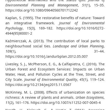
Environmental Planning and Management
,
51
(1), 15–35.
https://doi.org/10.1080/09640560701712242
Kaplan, S. (1995). The restorative benefits of nature: Toward
an integrative framework.
Journal of Environmental
Psychology
,
15
(3), 169–182. https://doi.org/10.1016/0272-
4944(95)90001-2
Kaźmierczak, A. (2013). The contribution of local parks to
neighbourhood social ties.
Landscape and Urban Planning
,
109
(1), 31–44.
https://doi.org/10.1016/j.landurbplan.2012.05.007
Livesley, S. J., McPherson, E. G., & Calfapietra, C. (2016). The
Urban Forest and Ecosystem Services: Impacts on Urban
Water, Heat, and Pollution Cycles at the Tree, Street, and
City Scale.
Journal of Environmental Quality
,
45
(1), 119–124.
https://doi.org/10.2134/jeq2015.11.0567
McKinney, M. L. (2008). Effects of urbanization on species
richness: A review of plants and animals.
Urban Ecosystems
,
11
(2), 161–176. https://doi.org/10.1007/s11252-007-0045-4