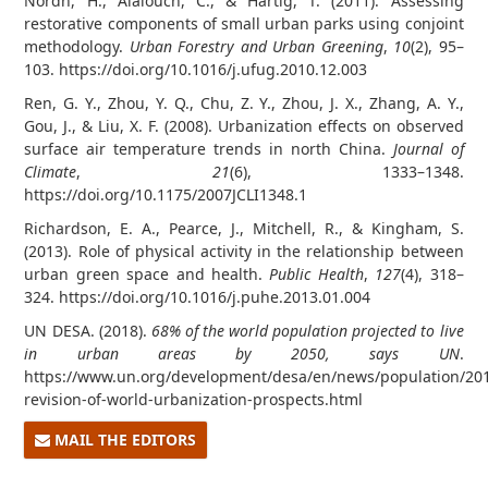
Nordh, H., Alalouch, C., & Hartig, T. (2011). Assessing
restorative components of small urban parks using conjoint
methodology.
Urban Forestry and Urban Greening
,
10
(2), 95–
103. https://doi.org/10.1016/j.ufug.2010.12.003
Ren, G. Y., Zhou, Y. Q., Chu, Z. Y., Zhou, J. X., Zhang, A. Y.,
Gou, J., & Liu, X. F. (2008). Urbanization effects on observed
surface air temperature trends in north China.
Journal of
Climate
,
21
(6), 1333–1348.
https://doi.org/10.1175/2007JCLI1348.1
Richardson, E. A., Pearce, J., Mitchell, R., & Kingham, S.
(2013). Role of physical activity in the relationship between
urban green space and health.
Public Health
,
127
(4), 318–
324. https://doi.org/10.1016/j.puhe.2013.01.004
UN DESA. (2018).
68% of the world population projected to live
in urban areas by 2050, says UN
.
https://www.un.org/development/desa/en/news/population/20
revision-of-world-urbanization-prospects.html
MAIL THE EDITORS