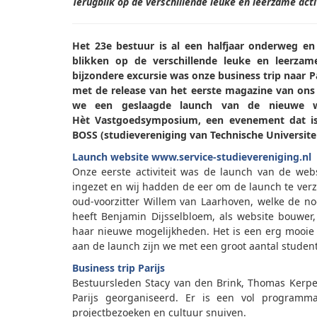
Terugblik op de verschillende leuke en leerzame act
Het 23
e
bestuur is al een halfjaar onderweg 
blikken op de verschillende leuke en leerzam
bijzondere excursie was onze business trip naar
met de release van het eerste magazine van ons 
we een geslaagde launch van de nieuwe web
Hèt Vastgoedsymposium, een evenement dat i
BOSS (studievereniging van Technische Universiteit
Launch website www.service-studievereniging.nl
Onze eerste activiteit was de launch van de webs
ingezet en wij hadden de eer om de launch te ve
oud-voorzitter Willem van Laarhoven, welke de n
heeft Benjamin Dijsselbloem, als website bouwer
haar nieuwe mogelijkheden. Het is een erg mooie 
aan de launch zijn we met een groot aantal stud
Business trip Parijs
Bestuursleden Stacy van den Brink, Thomas Kerpe
Parijs georganiseerd. Er is een vol programma
projectbezoeken en cultuur snuiven.