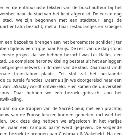
r en de enthousiaste teksten van de buschauffeur bij het
vember naar de stad van het licht afgereisd. De eerste dag
e stad. We zijn begonnen met een stadstour langs de
rtier Latin bezocht, met al haar restaurantjes en kroegjes
m een bezoek te brengen aan het beroemdste schilderij ter
ben tijdens een tripje naar Parijs. De rest van de dag stond
t eerste project dat we hebben bezocht was Les Halles, een
tad. De complexe herontwikkeling bestaat uit het aanleggen
voetgangersnetwerk in dit deel van de stad. Daarnaast vindt
ale treinstation plaats. Tot slot zal het bestaande
e culturele functies. Daarna zijn we doorgereisd naar een
van LaSaclay wordt ontwikkeld. Hier komen de universiteit
ampus. Daar hebben we een bezoek gebracht aan het
twikkeling.
en dan op de trappen van de Sacré-Coeur, met een prachtig
nieuw van de Franse keuken kunnen genieten, inclusief het
illen. Ook deze dag hebben we afgesloten in het Parijse
phe, waar een ‘campus party’ werd gegeven. De volgende
 een bezoek te brengen aan Cushman & Wakefield. Na een