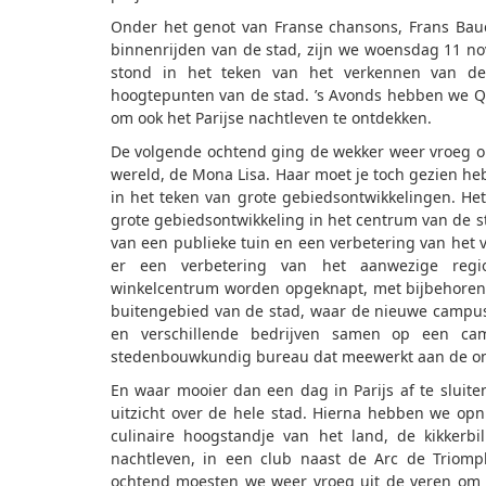
Onder het genot van Franse chansons, Frans Baue
binnenrijden van de stad, zijn we woensdag 11 no
stond in het teken van het verkennen van d
hoogtepunten van de stad. ’s Avonds hebben we Qua
om ook het Parijse nachtleven te ontdekken.
De volgende ochtend ging de wekker weer vroeg o
wereld, de Mona Lisa. Haar moet je toch gezien heb
in het teken van grote gebiedsontwikkelingen. He
grote gebiedsontwikkeling in het centrum van de s
van een publieke tuin en een verbetering van het 
er een verbetering van het aanwezige region
winkelcentrum worden opgeknapt, met bijbehorend
buitengebied van de stad, waar de nieuwe campus 
en verschillende bedrijven samen op een c
stedenbouwkundig bureau dat meewerkt aan de on
En waar mooier dan een dag in Parijs af te sluit
uitzicht over de hele stad. Hierna hebben we op
culinaire hoogstandje van het land, de kikkerb
nachtleven, in een club naast de Arc de Triom
ochtend moesten we weer vroeg uit de veren om