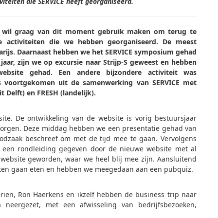
iviteiten die SERVICE heeft georganiseerd.
en wil graag van dit moment gebruik maken om terug te
e activiteiten die we hebben georganiseerd. De meest
 Parijs. Daarnaast hebben we het SERVICE symposium gehad
jaar, zijn we op excursie naar Strijp-S geweest en hebben
site gehad. Een andere bijzondere activiteit was
s voortgekomen uit de samenwerking van SERVICE met
 Delft) en FRESH (landelijk).
ite. De ontwikkeling van de website is vorig bestuursjaar
rzorgen. Deze middag hebben we een presentatie gehad van
oodzaak beschreef om met de tijd mee te gaan. Vervolgens
, een rondleiding gegeven door de nieuwe website met al
website geworden, waar we heel blij mee zijn. Aansluitend
enten gaan eten en hebben we meegedaan aan een pubquiz.
rien, Ron Haerkens en ikzelf hebben de business trip naar
 neergezet, met een afwisseling van bedrijfsbezoeken,