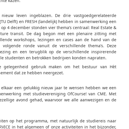
chte kazen.
 nieuw leven ingeblazen. De drie vastgoedgerelateerde
(TU Delft) en FRESH (landelijk) hebben in samenwerking een
op 4 december stonden vier thema’s centraal: Real Estate &
Future transit. De dag begon met een plenaire zitting met
illende workshops, lezingen en cases aan de hand van de
 volgende ronde vanuit de verschillende thema’s. Deze
zing en een terugblik op de verschillende inspirerende
alle studenten en betrokken bedrijven konden napraten.
ze gelegenheid gebruik maken om het bestuur van Hèt
nement dat ze hebben neergezet.
 elkaar een gelukkig nieuw jaar te wensen hebben we een
menwerking met studievereniging OfCourse! van CME. Met
zellige avond gehad, waarvoor we alle aanwezigen en de
eiten op het programma, met natuurlijk de studiereis naar
RVICE in het algemeen of onze activiteiten in het bijzonder,