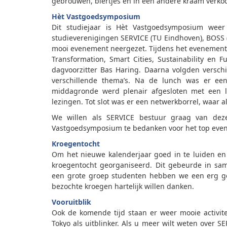
gebrouwen, biertjes en in een andere kraam verko
Hèt Vastgoedsymposium
Dit studiejaar is Hèt Vastgoedsymposium weer
studieverenigingen SERVICE (TU Eindhoven), BOSS 
mooi evenement neergezet. Tijdens het evenement 
Transformation, Smart Cities, Sustainability en 
dagvoorzitter Bas Haring. Daarna volgden versch
verschillende thema’s. Na de lunch was er een
middagronde werd plenair afgesloten met een le
lezingen. Tot slot was er een netwerkborrel, waar 
We willen als SERVICE bestuur graag van de
Vastgoedsymposium te bedanken voor het top eve
Kroegentocht
Om het nieuwe kalenderjaar goed in te luiden en
kroegentocht georganiseerd. Dit gebeurde in sa
een grote groep studenten hebben we een erg ge
bezochte kroegen hartelijk willen danken.
Vooruitblik
Ook de komende tijd staan er weer mooie activit
Tokyo als uitblinker. Als u meer wilt weten over SE