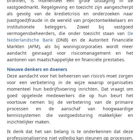
bronnen, is momenteel een grote uitdaging in de
vastgoedmarkt. Regelgeving en toezicht zijn aangescherpt
als gevolg van de kredietcrisis en onderzoeken naar
(vastgoed)fraude in de wereld van projectontwikkelaars en
institutionele beleggers. Zowel bij vastgoed
vermogensbeheerders, die onder toezicht staan van
De
Nederlandsche Bank
(DNB) en de Autoriteit Financiële
Markten (AFM), als bij woningcorporaties wordt meer
aandacht gevraagd voor risicomanagement en het
aantonen van maatschappelijke en financiële prestaties.
Nieuwe denkers en doeners
Deze aandacht voor het beheersen van risico’s moet zorgen
voor een verbetering in de wijze waarop organisaties
momenteel hun bedrijfsvoering inrichten. Dat vraagt om
goed opgeleide medewerkers die op hun beurt het
voortouw nemen bij de verbetering van de primaire
processen en de aanschaf van hoogwaardige
kennissystemen die vastgoedsturing makkelijker en
inzichtelijker maken.
Ik denk dat het van belang is te onderkennen dat deze
professionalisering niet volledig kan steunen op processen,