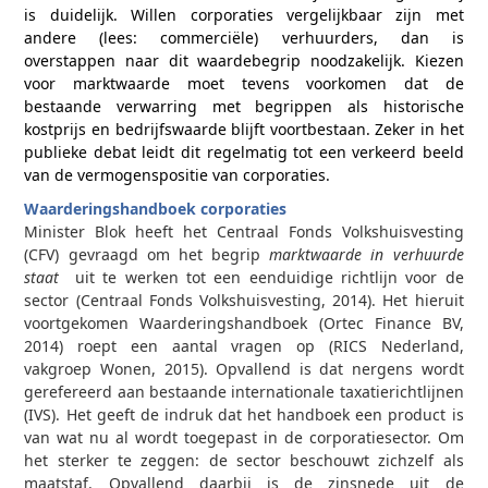
is duidelijk. Willen corporaties vergelijkbaar zijn met
andere (lees: commerciële) verhuurders, dan is
overstappen naar dit waardebegrip noodzakelijk. Kiezen
voor marktwaarde moet tevens voorkomen dat de
bestaande verwarring met begrippen als historische
kostprijs en bedrijfswaarde blijft voortbestaan. Zeker in het
publieke debat leidt dit regelmatig tot een verkeerd beeld
van de vermogenspositie van corporaties.
Waarderingshandboek corporaties
Minister Blok heeft het Centraal Fonds Volkshuisvesting
(CFV) gevraagd om het begrip
marktwaarde in verhuurde
staat
uit te werken tot een eenduidige richtlijn voor de
sector (Centraal Fonds Volkshuisvesting, 2014). Het hieruit
voortgekomen Waarderingshandboek (Ortec Finance BV,
2014) roept een aantal vragen op (RICS Nederland,
vakgroep Wonen, 2015). Opvallend is dat nergens wordt
gerefereerd aan bestaande internationale taxatierichtlijnen
(IVS). Het geeft de indruk dat het handboek een product is
van wat nu al wordt toegepast in de corporatiesector. Om
het sterker te zeggen: de sector beschouwt zichzelf als
maatstaf. Opvallend daarbij is de zinsnede uit de