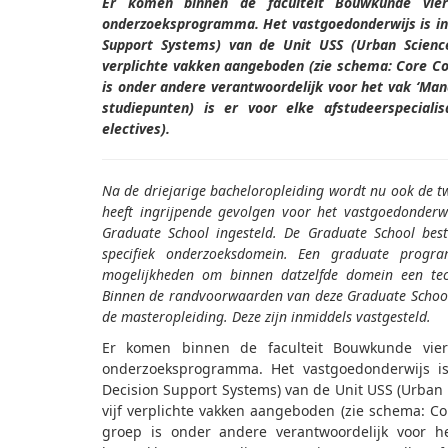
Er komen binnen de faculteit Bouwkunde vie
onderzoeksprogramma. Het vastgoedonderwijs is i
Support Systems) van de Unit USS (Urban Scienc
verplichte vakken aangeboden (zie schema: Core 
is onder andere verantwoordelijk voor het vak ‘Man
studiepunten) is er voor elke afstudeerspecialis
electives).
Na de driejarige bacheloropleiding wordt nu ook de tw
heeft ingrijpende gevolgen voor het vastgoedonde
Graduate School ingesteld. De Graduate School best
specifiek onderzoeksdomein. Een graduate progr
mogelijkheden om binnen datzelfde domein een tech
Binnen de randvoorwaarden van deze Graduate School
de masteropleiding. Deze zijn inmiddels vastgesteld.
Er komen binnen de faculteit Bouwkunde vie
onderzoeksprogramma. Het vastgoedonderwijs 
Decision Support Systems) van de Unit USS (Urba
vijf verplichte vakken aangeboden (zie schema: 
groep is onder andere verantwoordelijk voor he