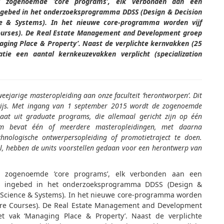
r zogenoemde ’core programs’, elk verbonden aan een
ngebed in het onderzoeksprogramma DDSS (Design & Decision
e & Systems). In het nieuwe core-programma worden vijf
Courses). De Real Estate Management and Development groep
aging Place & Property’. Naast de verplichte kernvakken (25
atie een aantal kernkeuzevakken verplicht (specialization
eejarige masteropleiding aan onze faculteit ‘herontworpen’. Dit
rwijs. Met ingang van 1 september 2015 wordt de zogenoemde
aat uit graduate programs, die allemaal gericht zijn op één
am bevat één of meerdere masteropleidingen, met daarna
nologische ontwerpersopleiding of promotietraject te doen.
, hebben de units voorstellen gedaan voor een herontwerp van
r zogenoemde ’core programs’, elk verbonden aan een
is ingebed in het onderzoeksprogramma DDSS (Design &
n Science & Systems). In het nieuwe core-programma worden
Core Courses). De Real Estate Management and Development
t vak ‘Managing Place & Property’. Naast de verplichte