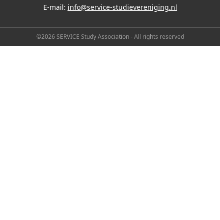
E-mail:
info@service-studievereniging.nl
©2026 SERVICE Study Association - All rights reserved