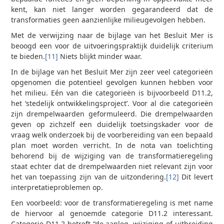
kent, kan niet langer worden gegarandeerd dat de
transformaties geen aanzienlijke milieugevolgen hebben.
Met de verwijzing naar de bijlage van het Besluit Mer is
beoogd een voor de uitvoeringspraktijk duidelijk criterium
te bieden.
[11]
Niets blijkt minder waar.
In de bijlage van het Besluit Mer zijn zeer veel categorieën
opgenomen die potentieel gevolgen kunnen hebben voor
het milieu. Eén van die categorieën is bijvoorbeeld D11.2,
het ‘stedelijk ontwikkelingsproject’. Voor al die categorieën
zijn drempelwaarden geformuleerd. Die drempelwaarden
geven op zichzelf een duidelijk toetsingskader voor de
vraag welk onderzoek bij de voorbereiding van een bepaald
plan moet worden verricht. In de nota van toelichting
behorend bij de wijziging van de transformatieregeling
staat echter dat de drempelwaarden niet relevant zijn voor
het van toepassing zijn van de uitzondering.
[12]
Dit levert
interpretatieproblemen op.
Een voorbeeld: voor de transformatieregeling is met name
de hiervoor al genoemde categorie D11.2 interessant.
Categorie D11.2 betreft “de aanleg, wijziging of uitbreiding