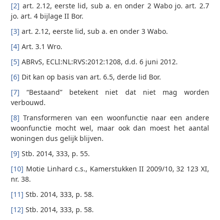
[2]
art. 2.12, eerste lid, sub a. en onder 2 Wabo jo. art. 2.7
jo. art. 4 bijlage II Bor.
[3]
art. 2.12, eerste lid, sub a. en onder 3 Wabo.
[4]
Art. 3.1 Wro.
[5]
ABRvS, ECLI:NL:RVS:2012:1208, d.d. 6 juni 2012.
[6]
Dit kan op basis van art. 6.5, derde lid Bor.
[7]
“Bestaand” betekent niet dat niet mag worden
verbouwd.
[8]
Transformeren van een woonfunctie naar een andere
woonfunctie mocht wel, maar ook dan moest het aantal
woningen dus gelijk blijven.
[9]
Stb. 2014, 333, p. 55.
[10]
Motie Linhard c.s., Kamerstukken II 2009/10, 32 123 XI,
nr. 38.
[11]
Stb. 2014, 333, p. 58.
[12]
Stb. 2014, 333, p. 58.