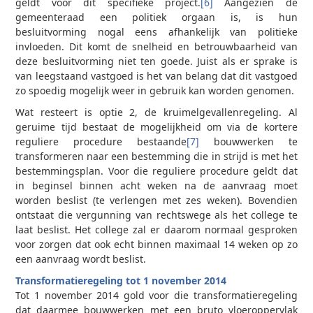
geldt voor dit specifieke project.
[6]
Aangezien de
gemeenteraad een politiek orgaan is, is hun
besluitvorming nogal eens afhankelijk van politieke
invloeden. Dit komt de snelheid en betrouwbaarheid van
deze besluitvorming niet ten goede. Juist als er sprake is
van leegstaand vastgoed is het van belang dat dit vastgoed
zo spoedig mogelijk weer in gebruik kan worden genomen.
Wat resteert is optie 2, de kruimelgevallenregeling. Al
geruime tijd bestaat de mogelijkheid om via de kortere
reguliere procedure bestaande
[7]
bouwwerken te
transformeren naar een bestemming die in strijd is met het
bestemmingsplan. Voor die reguliere procedure geldt dat
in beginsel binnen acht weken na de aanvraag moet
worden beslist (te verlengen met zes weken). Bovendien
ontstaat die vergunning van rechtswege als het college te
laat beslist. Het college zal er daarom normaal gesproken
voor zorgen dat ook echt binnen maximaal 14 weken op zo
een aanvraag wordt beslist.
Transformatieregeling tot 1 november 2014
Tot 1 november 2014 gold voor die transformatieregeling
dat daarmee bouwwerken met een bruto vloeroppervlak