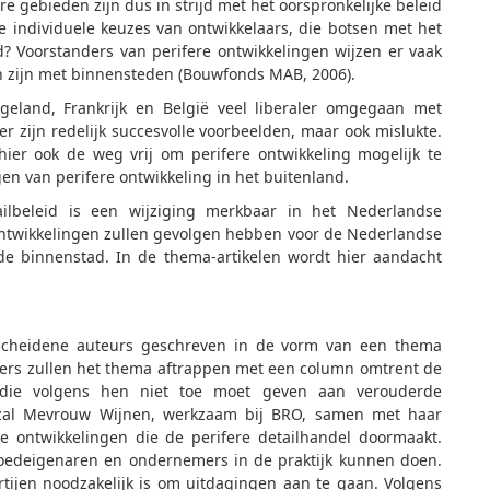
re gebieden zijn dus in strijd met het oorspronkelijke beleid
e individuele keuzes van ontwikkelaars, die botsen met het
d? Voorstanders van perifere ontwikkelingen wijzen er vaak
n zijn met binnensteden (Bouwfonds MAB, 2006).
eland, Frankrijk en België veel liberaler omgegaan met
r zijn redelijk succesvolle voorbeelden, maar ook mislukte.
er ook de weg vrij om perifere ontwikkeling mogelijk te
en van perifere ontwikkeling in het buitenland.
ilbeleid is een wijziging merkbaar in het Nederlandse
e ontwikkelingen zullen gevolgen hebben voor de Nederlandse
p de binnenstad. In de thema-artikelen wordt hier aandacht
scheidene auteurs geschreven in de vorm van een thema
Evers zullen het thema aftrappen met een column omtrent de
r, die volgens hen niet toe moet geven aan verouderde
s zal Mevrouw Wijnen, werkzaam bij BRO, samen met haar
de ontwikkelingen die de perifere detailhandel doormaakt.
tgoedeigenaren en ondernemers in de praktijk kunnen doen.
rtijen noodzakelijk is om uitdagingen aan te gaan. Volgens