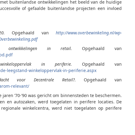
g met buitenlandse ontwikkelingen het beeld van de huidige
uccesvolle of gefaalde buitenlandse projecten een invloed
2020.
Opgehaald van
http://www.overbewinkeling.nl/wp-
Overbewinkeling.pdf
n ontwikkelingen in retail.
Opgehaald van
pd.pdf
winkeloppervlak in periferie.
Opgehaald van
de-leegstand-winkeloppervlak-in-periferie.aspx
acht voor Decentrale Retail?.
Opgehaald van
aarom-relevant/
e jaren ’70-’90 was gericht om binnensteden te beschermen.
en en autozaken, werd toegelaten in perifere locaties. De
regionale winkelcentra, werd niet toegelaten op perifere