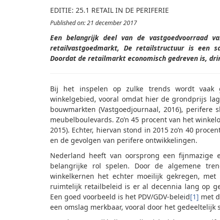
EDITIE: 25.1 RETAIL IN DE PERIFERIE
Published on: 21 december 2017
Een belangrijk deel van de vastgoedvoorraad va
retailvastgoedmarkt, De retailstructuur is een s
Doordat de retailmarkt economisch gedreven is, dri
Bij het inspelen op zulke trends wordt vaak 
winkelgebied, vooral omdat hier de grondprijs la
bouwmarkten (Vastgoedjournaal, 2016), perifere s
meubelboulevards. Zo’n 45 procent van het winkelo
2015). Echter, hiervan stond in 2015 zo’n 40 proce
en de gevolgen van perifere ontwikkelingen.
Nederland heeft van oorsprong een fijnmazige en
belangrijke rol spelen. Door de algemene tre
winkelkernen het echter moeilijk gekregen, met
ruimtelijk retailbeleid is er al decennia lang o
Een goed voorbeeld is het PDV/GDV-beleid
[1]
met de
een omslag merkbaar, vooral door het gedeeltelijk s