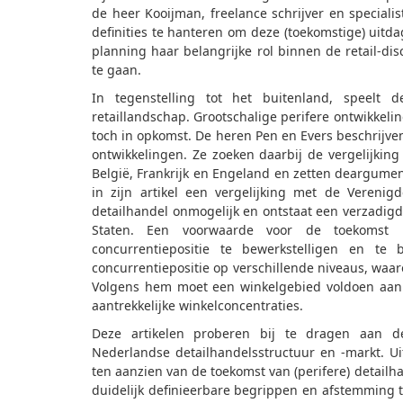
de heer Kooijman, freelance schrijver en specialis
definities te hanteren om deze (toekomstige) uitdagi
planning haar belangrijke rol binnen de retail-
te gaan.
In tegenstelling tot het buitenland, speelt 
retaillandschap. Grootschalige perifere ontwikkeli
toch in opkomst. De heren Pen en Evers beschrij
ontwikkelingen. Ze zoeken daarbij de vergelijking
België, Frankrijk en Engeland en zetten deargume
in zijn artikel een vergelijking met de Verenig
detailhandel onmogelijk en ontstaat een verzadig
Staten. Een voorwaarde voor de toekomst 
concurrentiepositie te bewerkstelligen en te 
concurrentiepositie op verschillende niveaus, waar
Volgens hem moet een winkelgebied voldoen aan
aantrekkelijke winkelconcentraties.
Deze artikelen proberen bij te dragen aan 
Nederlandse detailhandelsstructuur en -markt. Uit
ten aanzien van de toekomst van (perifere) detail
duidelijk definieerbare begrippen en afstemming t