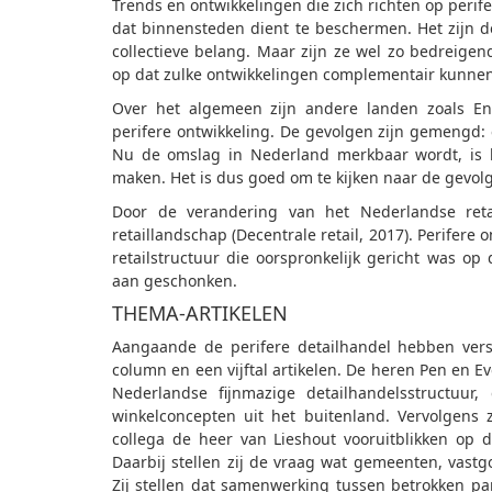
Trends en ontwikkelingen die zich richten op perife
dat binnensteden dient te beschermen. Het zijn d
collectieve belang. Maar zijn ze wel zo bedreigen
op dat zulke ontwikkelingen complementair kunne
Over het algemeen zijn andere landen zoals Eng
perifere ontwikkeling. De gevolgen zijn gemengd: e
Nu de omslag in Nederland merkbaar wordt, is hi
maken. Het is dus goed om te kijken naar de gevolg
Door de verandering van het Nederlandse reta
retaillandschap (Decentrale retail, 2017). Perifer
retailstructuur die oorspronkelijk gericht was o
aan geschonken.
THEMA-ARTIKELEN
Aangaande de perifere detailhandel hebben ver
column en een vijftal artikelen. De heren Pen en 
Nederlandse fijnmazige detailhandelsstructuu
winkelconcepten uit het buitenland. Vervolgen
collega de heer van Lieshout vooruitblikken op 
Daarbij stellen zij de vraag wat gemeenten, vas
Zij stellen dat samenwerking tussen betrokken pa