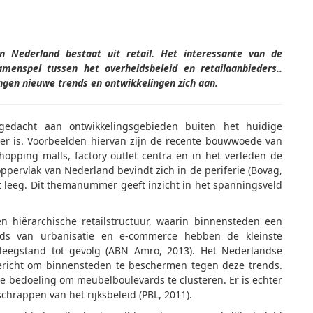
n Nederland bestaat uit retail. Het interessante van de
amenspel tussen het overheidsbeleid en retailaanbieders..
ngen nieuwe trends en ontwikkelingen zich aan.
gedacht aan ontwikkelingsgebieden buiten het huidige
ger is. Voorbeelden hiervan zijn de recente bouwwoede van
hopping malls, factory outlet centra en in het verleden de
ppervlak van Nederland bevindt zich in de periferie (Bovag,
nt leeg. Dit themanummer geeft inzicht in het spanningsveld
 hiërarchische retailstructuur, waarin binnensteden een
nds van urbanisatie en e-commerce hebben de kleinste
 leegstand tot gevolg (ABN Amro, 2013). Het Nederlandse
p gericht om binnensteden te beschermen tegen deze trends.
 bedoeling om meubelboulevards te clusteren. Er is echter
chrappen van het rijksbeleid (PBL, 2011).