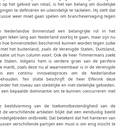
t op het gebied van retail, is het van belang om duidelijke
ngen te definiëren en uiteindelijk te tackelen. Hij stelt dat
discussie weer moet gaan spelen om branchevervaging tegen
de Nederlandse binnenstad een belangrijke rol in het
ngen leken lang aan Nederland voorbij te gaan, maar zijn nu
ven hoe binnensteden beschermd kunnen worden tegen zulke
 met het buitenland, zoals de Verenigde Staten, Duitsland,
ntatie uit hun column voort. Ook de heer Timmermans zoekt
de Staten. Volgens hem is verdere groei van de perifere
de markt, zoals deze nu al waarneembaar is in de Verenigde
is een continu innovatieproces om de Nederlandse
behouden. Ten slotte beschrijft de heer Elferink deze
onder het niveau van stedelijke en niet-stedelijke gebieden.
 een bepaalde dominantie om te kunnen concurreren met
de beeldvorming van de toekomstbestendigheid van de
 de verschillende artikelen blijkt dat een eenduidig beeld
handelgebieden ontbreekt. Dat betekent dat het hanteren van
ussen verschillende partijen een must is om enig inzicht te