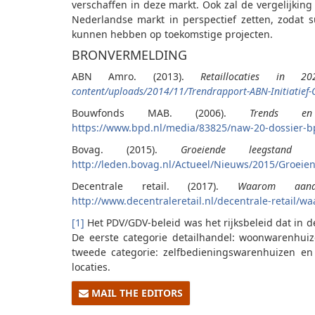
verschaffen in deze markt. Ook zal de vergelijkin
Nederlandse markt in perspectief zetten, zodat s
kunnen hebben op toekomstige projecten.
BRONVERMELDING
ABN Amro. (2013).
Retaillocaties in 
content/uploads/2014/11/Trendrapport-ABN-Initiatief-
Bouwfonds MAB. (2006).
Trends e
https://www.bpd.nl/media/83825/naw-20-dossier-b
Bovag. (2015).
Groeiende leegstand 
http://leden.bovag.nl/Actueel/Nieuws/2015/Groeien
Decentrale retail. (2017).
Waarom aand
http://www.decentraleretail.nl/decentrale-retail/w
[1]
Het PDV/GDV-beleid was het rijksbeleid dat in d
De eerste categorie detailhandel: woonwarenhuiz
tweede categorie: zelfbedieningswarenhuizen en 
locaties.
MAIL THE EDITORS