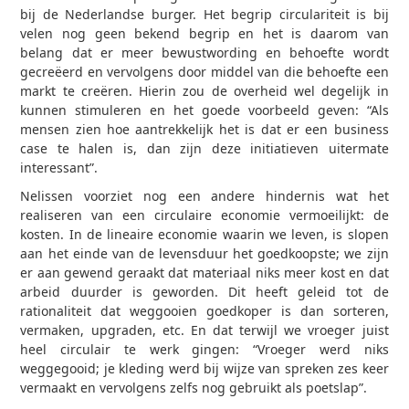
bij de Nederlandse burger. Het begrip circulariteit is bij
velen nog geen bekend begrip en het is daarom van
belang dat er meer bewustwording en behoefte wordt
gecreëerd en vervolgens door middel van die behoefte een
markt te creëren. Hierin zou de overheid wel degelijk in
kunnen stimuleren en het goede voorbeeld geven: “Als
mensen zien hoe aantrekkelijk het is dat er een business
case te halen is, dan zijn deze initiatieven uitermate
interessant”.
Nelissen voorziet nog een andere hindernis wat het
realiseren van een circulaire economie vermoeilijkt: de
kosten. In de lineaire economie waarin we leven, is slopen
aan het einde van de levensduur het goedkoopste; we zijn
er aan gewend geraakt dat materiaal niks meer kost en dat
arbeid duurder is geworden. Dit heeft geleid tot de
rationaliteit dat weggooien goedkoper is dan sorteren,
vermaken, upgraden, etc. En dat terwijl we vroeger juist
heel circulair te werk gingen: “Vroeger werd niks
weggegooid; je kleding werd bij wijze van spreken zes keer
vermaakt en vervolgens zelfs nog gebruikt als poetslap”.