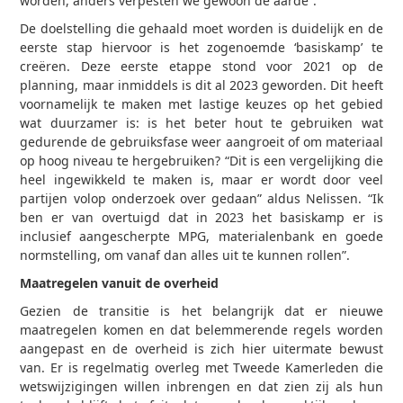
worden, anders verpesten we gewoon de aarde”.
De doelstelling die gehaald moet worden is duidelijk en de
eerste stap hiervoor is het zogenoemde ‘basiskamp’ te
creëren. Deze eerste etappe stond voor 2021 op de
planning, maar inmiddels is dit al 2023 geworden. Dit heeft
voornamelijk te maken met lastige keuzes op het gebied
wat duurzamer is: is het beter hout te gebruiken wat
gedurende de gebruiksfase weer aangroeit of om materiaal
op hoog niveau te hergebruiken? “Dit is een vergelijking die
heel ingewikkeld te maken is, maar er wordt door veel
partijen volop onderzoek over gedaan” aldus Nelissen. “Ik
ben er van overtuigd dat in 2023 het basiskamp er is
inclusief aangescherpte MPG, materialenbank en goede
normstelling, om vanaf dan alles uit te kunnen rollen”.
Maatregelen vanuit de overheid
Gezien de transitie is het belangrijk dat er nieuwe
maatregelen komen en dat belemmerende regels worden
aangepast en de overheid is zich hier uitermate bewust
van. Er is regelmatig overleg met Tweede Kamerleden die
wetswijzigingen willen inbrengen en dat zien zij als hun