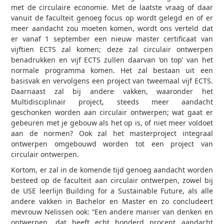
met de circulaire economie. Met de laatste vraag of daar
vanuit de faculteit genoeg focus op wordt gelegd en of er
meer aandacht zou moeten komen, wordt ons verteld dat
er vanaf 1 september een nieuw master certificaat van
vijftien ECTS zal komen; deze zal circulair ontwerpen
benadrukken en vijf ECTS zullen daarvan ‘on top’ van het
normale programma komen. Het zal bestaan uit een
basisvak en vervolgens een project van tweemaal vijf ECTS.
Daarnaast zal bij andere vakken, waaronder het
Multidisciplinair project, steeds meer aandacht
geschonken worden aan circulair ontwerpen; wat gaat er
gebeuren met je gebouw als het op is, of niet meer voldoet
aan de normen? Ook zal het masterproject integraal
ontwerpen omgebouwd worden tot een project van
circulair ontwerpen.
Kortom, er zal in de komende tijd genoeg aandacht worden
besteed op de faculteit aan circulair ontwerpen, zowel bij
de USE leerlijn Building for a Sustainable Future, als alle
andere vakken in Bachelor en Master en zo concludeert
mevrouw Nelissen ook: “Een andere manier van denken en
ontwerpen, dat heeft echt honderd procent aandacht