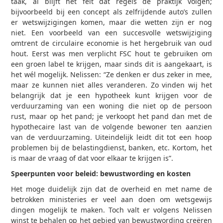
taak, al blijft het feit dat regels de praktijk volgen;
bijvoorbeeld bij een concept als zelfrijdende auto’s zullen
er wetswijzigingen komen, maar die wetten zijn er nog
niet. Een voorbeeld van een succesvolle wetswijziging
omtrent de circulaire economie is het hergebruik van oud
hout. Eerst was men verplicht FSC hout te gebruiken om
een groen label te krijgen, maar sinds dit is aangekaart, is
het wél mogelijk. Nelissen: “Ze denken er dus zeker in mee,
maar ze kunnen niet alles veranderen. Zo vinden wij het
belangrijk dat je een hypotheek kunt krijgen voor de
verduurzaming van een woning die niet op de persoon
rust, maar op het pand; je verkoopt het pand dan met de
hypothecaire last van de volgende bewoner ten aanzien
van de verduurzaming. Uiteindelijk leidt dit tot een hoop
problemen bij de belastingdienst, banken, etc. Kortom, het
is maar de vraag of dat voor elkaar te krijgen is”.
Speerpunten voor beleid: bewustwording en kosten
Het moge duidelijk zijn dat de overheid en met name de
betrokken ministeries er veel aan doen om wetsgewijs
dingen mogelijk te maken. Toch valt er volgens Nelissen
winst te behalen op het gebied van bewustwording creëren