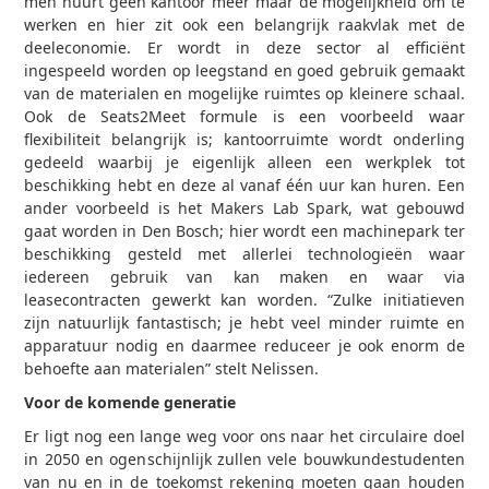
men huurt geen kantoor meer maar de mogelijkheid om te
werken en hier zit ook een belangrijk raakvlak met de
deeleconomie. Er wordt in deze sector al efficiënt
ingespeeld worden op leegstand en goed gebruik gemaakt
van de materialen en mogelijke ruimtes op kleinere schaal.
Ook de Seats2Meet formule is een voorbeeld waar
flexibiliteit belangrijk is; kantoorruimte wordt onderling
gedeeld waarbij je eigenlijk alleen een werkplek tot
beschikking hebt en deze al vanaf één uur kan huren. Een
ander voorbeeld is het Makers Lab Spark, wat gebouwd
gaat worden in Den Bosch; hier wordt een machinepark ter
beschikking gesteld met allerlei technologieën waar
iedereen gebruik van kan maken en waar via
leasecontracten gewerkt kan worden. “Zulke initiatieven
zijn natuurlijk fantastisch; je hebt veel minder ruimte en
apparatuur nodig en daarmee reduceer je ook enorm de
behoefte aan materialen” stelt Nelissen.
Voor de komende generatie
Er ligt nog een lange weg voor ons naar het circulaire doel
in 2050 en ogenschijnlijk zullen vele bouwkundestudenten
van nu en in de toekomst rekening moeten gaan houden