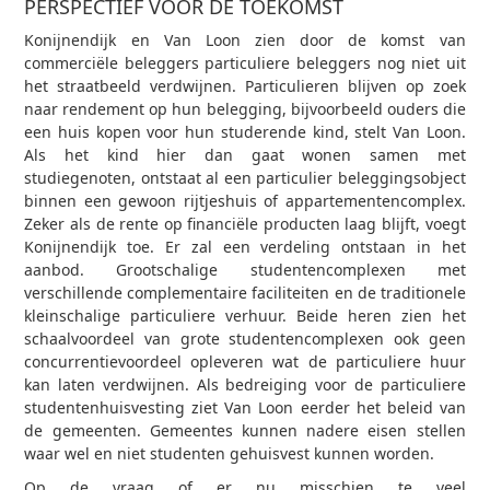
PERSPECTIEF VOOR DE TOEKOMST
Konijnendijk en Van Loon zien door de komst van
commerciële beleggers particuliere beleggers nog niet uit
het straatbeeld verdwijnen. Particulieren blijven op zoek
naar rendement op hun belegging, bijvoorbeeld ouders die
een huis kopen voor hun studerende kind, stelt Van Loon.
Als het kind hier dan gaat wonen samen met
studiegenoten, ontstaat al een particulier beleggingsobject
binnen een gewoon rijtjeshuis of appartementencomplex.
Zeker als de rente op financiële producten laag blijft, voegt
Konijnendijk toe. Er zal een verdeling ontstaan in het
aanbod. Grootschalige studentencomplexen met
verschillende complementaire faciliteiten en de traditionele
kleinschalige particuliere verhuur. Beide heren zien het
schaalvoordeel van grote studentencomplexen ook geen
concurrentievoordeel opleveren wat de particuliere huur
kan laten verdwijnen. Als bedreiging voor de particuliere
studentenhuisvesting ziet Van Loon eerder het beleid van
de gemeenten. Gemeentes kunnen nadere eisen stellen
waar wel en niet studenten gehuisvest kunnen worden.
Op de vraag of er nu misschien te veel