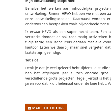
Mijn ontwikkeling stopt niet!
Behalve het werken aan inhoudelijke projecte
ontwikkeling. Binnen HEVO hebben we met een aan
onze ontwikkelingsdoelen. Daarnaast worden e
onderwerpen beetpakken zoals bijvoorbeeld ‘consulta
Ik ervaar HEVO als een super hecht team. Een t
versterkt doordat er ook regelmatig activiteite
tijdje terug een lachcursus gedaan met alle vr
kantoor. Laten we daarbij maar snel vergeten dat
laatste zijn geëindigd.
Tot slot
Denk je dat je veel geleerd hebt tijdens je studie
heb het afgelopen jaar al zo’n enorme groe
verschillende grote projecten. Tegelijkertijd is h
jaren voordat ik dit helemaal onder de knie hebt. V
MAIL THE EDITORS