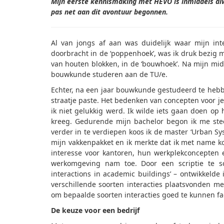
Mijn eerste kennismaking met HEVO is inmiddels alw
pas net aan dit avontuur begonnen.
Al van jongs af aan was duidelijk waar mijn int
doorbracht in de ‘poppenhoek’, was ik druk bezig 
van houten blokken, in de ‘bouwhoek’. Na mijn midd
bouwkunde studeren aan de TU/e.
Echter, na een jaar bouwkunde gestudeerd te hebben
straatje paste. Het bedenken van concepten voor
ik niet gelukkig werd. Ik wilde iets gaan doen 
kreeg. Gedurende mijn bachelor begon ik me ste
verder in te verdiepen koos ik de master ‘Urban Sy
mijn vakkenpakket en ik merkte dat ik met name ko
interesse voor kantoren, hun werkplekconcepten
werkomgeving nam toe. Door een scriptie te schr
interactions in academic buildings’ – ontwikkelde 
verschillende soorten interacties plaatsvonden me
om bepaalde soorten interacties goed te kunnen fac
De keuze voor een bedrijf