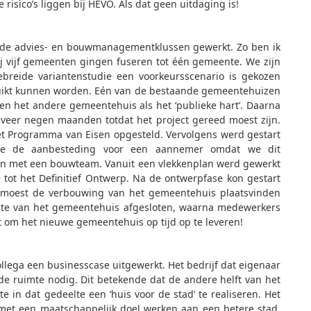
e risico’s liggen bij HEVO. Als dat geen uitdaging is!
lende advies- en bouwmanagementklussen gewerkt. Zo ben ik
 vijf gemeenten gingen fuseren tot één gemeente. We zijn
gebreide variantenstudie een voorkeursscenario is gekozen
ikt kunnen worden. Eén van de bestaande gemeentehuizen
’ en het andere gemeentehuis als het ‘publieke hart’. Daarna
eveer negen maanden totdat het project gereed moest zijn.
et Programma van Eisen opgesteld. Vervolgens werd gestart
 we de aanbesteding voor een aannemer omdat we dit
pen met een bouwteam. Vanuit een vlekkenplan werd gewerkt
e tot het Definitief Ontwerp. Na de ontwerpfase kon gestart
g moest de verbouwing van het gemeentehuis plaatsvinden
elte van het gemeentehuis afgesloten, waarna medewerkers
t om het nieuwe gemeentehuis op tijd op te leveren!
llega een businesscase uitgewerkt. Het bedrijf dat eigenaar
de ruimte nodig. Dit betekende dat de andere helft van het
 in dat gedeelte een ‘huis voor de stad’ te realiseren. Het
 met een maatschappelijk doel werken aan een betere stad.