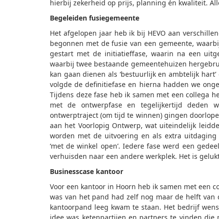
hierbij zekerheid op prijs, planning én kwaliteit. All
Begeleiden fusiegemeente
Het afgelopen jaar heb ik bij HEVO aan verschil
begonnen met de fusie van een gemeente, waarbij
gestart met de initiatieffase, waarin na een uit
waarbij twee bestaande gemeentehuizen hergebru
kan gaan dienen als ‘bestuurlijk en ambtelijk hart
volgde de definitiefase en hierna hadden we ong
Tijdens deze fase heb ik samen met een collega h
met de ontwerpfase en tegelijkertijd deden
ontwerptraject (om tijd te winnen) gingen doorlo
aan het Voorlopig Ontwerp, wat uiteindelijk leidd
worden met de uitvoering en als extra uitdagin
‘met de winkel open’. Iedere fase werd een gede
verhuisden naar een andere werkplek. Het is geluk
Businesscase kantoor
Voor een kantoor in Hoorn heb ik samen met een co
was van het pand had zelf nog maar de helft van 
kantoorpand leeg kwam te staan. Het bedrijf wenste
idee was ketenpartijen en partners te vinden die