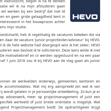
 vooruitzicht, begon ik na te denken
isatie wil ik na mijn afstuderen gaan
 wil werken bij een bedrijf dat niet té
lden en geen grote gelaagdheid kent in
ïnteresseerd in het bouwproces achter
ens mijn studie.
eidsmarkt, heb ik regelmatig de vacatures bekeken die via
 daar de vacature ‘junior projectleider/adviseur’ bij HEVO.
 ik de hele website had doorgespit wist ik het zeker; HEVO
uderen was besloot ik te solliciteren. Deze kans wilde ik niet
. De motivatiebrief en cv werden opgestuurd en na een paar
af 1 juni 2018 zou ik bij HEVO aan de slag gaan als junior
binnen de werkvelden onderwijs, gemeenten, kantoren en
nele accommodaties. Wat mij erg aanspreekt (en wat ik van
ij wordt gelaten in je persoonlijke ontwikkeling. Zo kun je er
 op advieswerk, meer op projectmanagement of juist een
ecifiek werkveld of juist brede oriëntatie is mogelijk. Wat
agend Projectmanagement biedt. De opdrachtgever krijgt