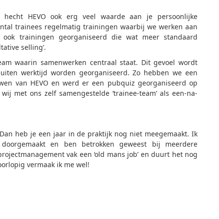
n hecht HEVO ook erg veel waarde aan je persoonlijke
tal trainees regelmatig trainingen waarbij we werken aan
r ook trainingen georganiseerd die wat meer standaard
tive selling’.
eam waarin samenwerken centraal staat. Dit gevoel wordt
n buiten werktijd worden georganiseerd. Zo hebben we een
ouwen van HEVO en werd er een pubquiz georganiseerd op
 wij met ons zelf samengestelde ‘trainee-team’ als een-na-
? Dan heb je een jaar in de praktijk nog niet meegemaakt. Ik
i doorgemaakt en ben betrokken geweest bij meerdere
et projectmanagement vak een ‘old mans job’ en duurt het nog
oorlopig vermaak ik me wel!