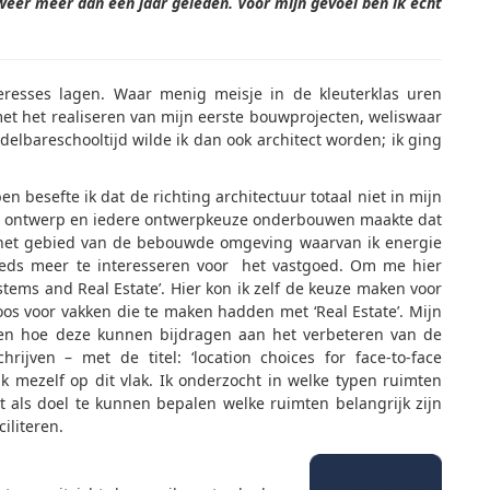
eer meer dan een jaar geleden. Voor mijn gevoel ben ik echt
eresses lagen. Waar menig meisje in de kleuterklas uren
met het realiseren van mijn eerste bouwprojecten, weliswaar
elbareschooltijd wilde ik dan ook architect worden; ik ging
 besefte ik dat de richting architectuur totaal niet in mijn
 je ontwerp en iedere ontwerpkeuze onderbouwen maakte dat
op het gebied van de bebouwde omgeving waarvan ik energie
eds meer te interesseren voor het vastgoed. Om me hier
stems and Real Estate’. Hier kon ik zelf de keuze maken voor
os voor vakken die te maken hadden met ‘Real Estate’. Mijn
 en hoe deze kunnen bijdragen aan het verbeteren van de
ijven – met de titel: ‘location choices for face-to-face
ik mezelf op dit vlak. Ik onderzocht in welke typen ruimten
t als doel te kunnen bepalen welke ruimten belangrijk zijn
iliteren.