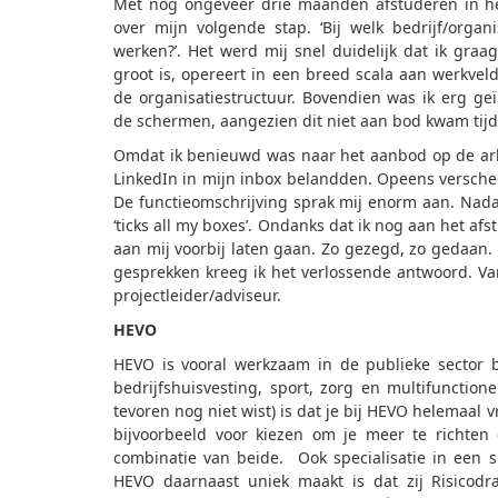
Met nog ongeveer drie maanden afstuderen in het
over mijn volgende stap. ‘Bij welk bedrijf/organ
werken?’. Het werd mij snel duidelijk dat ik graag
groot is, opereert in een breed scala aan werkve
de organisatiestructuur. Bovendien was ik erg ge
de schermen, aangezien dit niet aan bod kwam tijd
Omdat ik benieuwd was naar het aanbod op de arb
LinkedIn in mijn inbox belandden. Opeens verscheen
De functieomschrijving sprak mij enorm aan. Nadat
‘ticks all my boxes’. Ondanks dat ik nog aan het afst
aan mij voorbij laten gaan. Zo gezegd, zo gedaan
gesprekken kreeg ik het verlossende antwoord. Van
projectleider/adviseur.
HEVO
HEVO is vooral werkzaam in de publieke sector 
bedrijfshuisvesting, sport, zorg en multifunctio
tevoren nog niet wist) is dat je bij HEVO helemaal vr
bijvoorbeeld voor kiezen om je meer te richten
combinatie van beide. Ook specialisatie in een sp
HEVO daarnaast uniek maakt is dat zij Risicodr