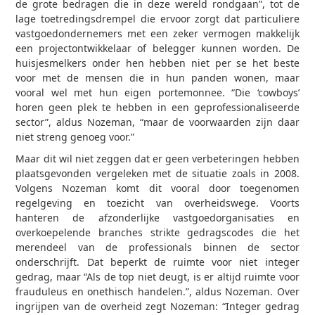
de grote bedragen die in deze wereld rondgaan”, tot de
lage toetredingsdrempel die ervoor zorgt dat particuliere
vastgoedondernemers met een zeker vermogen makkelijk
een projectontwikkelaar of belegger kunnen worden. De
huisjesmelkers onder hen hebben niet per se het beste
voor met de mensen die in hun panden wonen, maar
vooral wel met hun eigen portemonnee. “Die ‘cowboys’
horen geen plek te hebben in een geprofessionaliseerde
sector”, aldus Nozeman, “maar de voorwaarden zijn daar
niet streng genoeg voor.”
Maar dit wil niet zeggen dat er geen verbeteringen hebben
plaatsgevonden vergeleken met de situatie zoals in 2008.
Volgens Nozeman komt dit vooral door toegenomen
regelgeving en toezicht van overheidswege. Voorts
hanteren de afzonderlijke vastgoedorganisaties en
overkoepelende branches strikte gedragscodes die het
merendeel van de professionals binnen de sector
onderschrijft. Dat beperkt de ruimte voor niet integer
gedrag, maar “Als de top niet deugt, is er altijd ruimte voor
frauduleus en onethisch handelen.”, aldus Nozeman. Over
ingrijpen van de overheid zegt Nozeman: “Integer gedrag