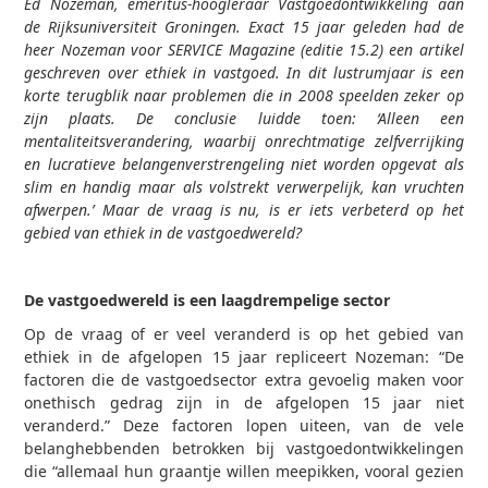
Ed Nozeman, emeritus-hoogleraar Vastgoedontwikkeling aan
de Rijksuniversiteit Groningen. Exact 15 jaar geleden had de
heer Nozeman voor SERVICE Magazine (editie 15.2) een artikel
geschreven over ethiek in vastgoed. In dit lustrumjaar is een
korte terugblik naar problemen die in 2008 speelden zeker op
zijn plaats. De conclusie luidde toen: ‘Alleen een
mentaliteitsverandering, waarbij onrechtmatige zelfverrijking
en lucratieve belangenverstrengeling niet worden opgevat als
slim en handig maar als volstrekt verwerpelijk, kan vruchten
afwerpen.’ Maar de vraag is nu, is er iets verbeterd op het
gebied van ethiek in de vastgoedwereld?
De vastgoedwereld is een laagdrempelige sector
Op de vraag of er veel veranderd is op het gebied van
ethiek in de afgelopen 15 jaar repliceert Nozeman: “De
factoren die de vastgoedsector extra gevoelig maken voor
onethisch gedrag zijn in de afgelopen 15 jaar niet
veranderd.” Deze factoren lopen uiteen, van de vele
belanghebbenden betrokken bij vastgoedontwikkelingen
die “allemaal hun graantje willen meepikken, vooral gezien