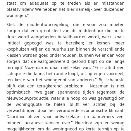
staat om adequaat op te treden als er misstanden
plaatsvinden? We hebben het hier namelijk over duizenden
woningen.”
Stel, de middenhuurregeling, die ervoor zou moeten
zorgen dat een groot deel van de middenhuur die nu te
duur wordt aangeboden betaalbaarder wordt, werkt zoals
initieel gepoogd was te bereiken; er komen meer
koophuizen vrij en de huurhuizen binnen de verschillende
klassen worden goed onderhouden, kunnen we er dan voor
zorgen dat de vastgoedwereld gezond blijft op de lange
termijn? Nozeman is daar niet zeker van, “Er is altijd een
categorie die langs het randje loopt, uit op eigen voordeel,
ten koste van het woongenot van anderen.” Bij schaarste
blijft dat een terugkerend probleem. Nozeman is niet
optimistisch: “We gaan spannende tijden tegemoet; de
nieuwbouwproductie, waar alle hoop op was gevestigd om
de woningquota te halen blijft ver achter bij de
verwachtingen door het veranderde economische klimaat.
Daardoor blijven voor ontwikkelaars en aannemers veel
minder lucratieve kansen over.” Hierdoor zijn er weinig
mogelijkheden om de woningnood op korte termijn op te