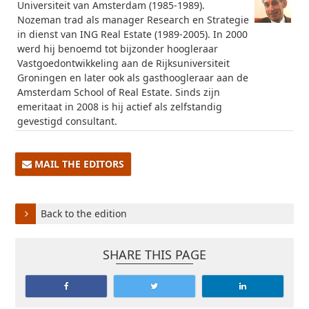
Universiteit van Amsterdam (1985-1989).
Nozeman
t
rad als manager Research en Strategie
in dienst van ING Real
Estate
(1989-2005)
.
I
n 2000
werd hij
benoemd tot bijzonder hoogleraar
Vastgoedontwikkeling aan de Rijksuniversiteit
Groningen en later
ook
als
gasthoogleraar aan de
Amsterdam School of Real
Estate
.
S
inds
zijn
emeritaat in
2008
is hij
actief als zelfstandig
gevestigd consultant
.
MAIL THE EDITORS
Back to the edition
SHARE THIS PAGE