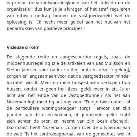
is primair de verantwoordelijkheid van het individu en de
organisatie”; dus kun je je afvragen of het straf reguleren
van ethisch gedrag binnen de vastgoedwereld wel de
oplossing is. “Ik hecht meer geloof aan het nut van het
benadrukken van positieve principes.”
Vicieuze cirkel?
De stijgende rente en aangescherpte regels, zoals de
middenhuurregeling (zie de artikelen van Bas Muijsson en
Stefan Janssen voor nadere uitleg omtrent deze regeling),
zorgen er langzaamaan voor dat de vastgoedsector minder
lucratief wordt. Meer en meer huisjesbazen verkopen hun
huizen, omdat er geen heil (lees: geld) meer in zit. Is er
licht aan het einde van de vastgoedtunnel? Als het aan
Nozeman ligt, moet hij het nog zien. “Er zijn twee opties; of
de particuliere woningbelegger zorgt ervoor dat zijn
panden aan de eisen voldoen, of genoemde speler krabt
zich achter de oren en neemt van zijn bezit afscheid.”
Daarnaast heeft Nozeman zorgen over de uitvoering van
de wet: “Is het controleapparaat van de gemeentes wel in