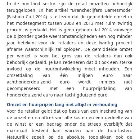
In de non-food sector zijn de retail omzetten behoorlijk
teruggelopen. In het artikel “Branchecijfers Damesmode”
(Fashion Cult 2014) is te lezen dat de gemiddelde omzet in
het modesegment tussen 2008 en 2013 met ruim twintig
procent is gedaald. Het is geen geheim dat 2014 vanwege
de bijzonder goede weersomstandigheden een nog minder
jaar betekent voor de retailers en deze twintig procent
afname waarschijnlijk zal oplopen. De gemiddelde omzet
per winkel is voor het gros van de retailers dan ook
behoorlijk gedaald. Je kan redeneren dat dit ook een sterke
invloed op de huurontwikkeling moet inhouden. Een
omzetdaling van één miljoen euro naar
achthonderdduizend euro wordt immers niet
gecompenseerd met een huurprijsdaling van
honderdduizend euro naar tachtigduizend euro.
Omzet en huurprijzen lang niet altijd in verhouding
Voor de retailer geldt dat op basis van een inschatting van
de omzet en na aftrek van alle kosten en een gedeelte van
de winst er een bedrag onder de streep overblijft dat
maximaal besteed kan worden aan de huurlasten.
Natuurlijk speelt op de absolute topplekken ook de