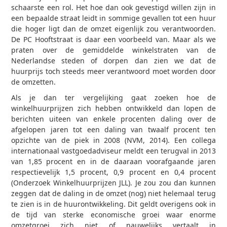
schaarste een rol. Het hoe dan ook gevestigd willen zijn in
een bepaalde straat leidt in sommige gevallen tot een huur
die hoger ligt dan de omzet eigenlijk zou verantwoorden.
De PC Hooftstraat is daar een voorbeeld van. Maar als we
praten over de gemiddelde winkelstraten van de
Nederlandse steden of dorpen dan zien we dat de
huurprijs toch steeds meer verantwoord moet worden door
de omzetten.
Als je dan ter vergelijking gaat zoeken hoe de
winkelhuurprijzen zich hebben ontwikkeld dan lopen de
berichten uiteen van enkele procenten daling over de
afgelopen jaren tot een daling van twaalf procent ten
opzichte van de piek in 2008 (NVM, 2014). Een collega
internationaal vastgoedadviseur meldt een terugval in 2013
van 1,85 procent en in de daaraan voorafgaande jaren
respectievelijk 1,5 procent, 0,9 procent en 0,4 procent
(Onderzoek Winkelhuurprijzen JLL). Je zou zou dan kunnen
zeggen dat de daling in de omzet (nog) niet helemaal terug
te zien is in de huurontwikkeling. Dit geldt overigens ook in
de tijd van sterke economische groei waar enorme
omzetgroei zich niet of nauwelijks vertaalt in