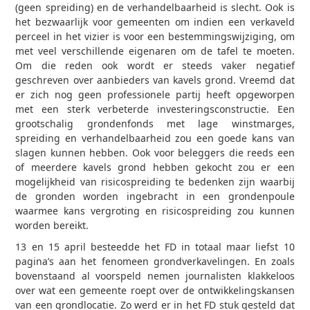
(geen spreiding) en de verhandelbaarheid is slecht. Ook is
het bezwaarlijk voor gemeenten om indien een verkaveld
perceel in het vizier is voor een bestemmingswijziging, om
met veel verschillende eigenaren om de tafel te moeten.
Om die reden ook wordt er steeds vaker negatief
geschreven over aanbieders van kavels grond. Vreemd dat
er zich nog geen professionele partij heeft opgeworpen
met een sterk verbeterde investeringsconstructie. Een
grootschalig grondenfonds met lage winstmarges,
spreiding en verhandelbaarheid zou een goede kans van
slagen kunnen hebben. Ook voor beleggers die reeds een
of meerdere kavels grond hebben gekocht zou er een
mogelijkheid van risicospreiding te bedenken zijn waarbij
de gronden worden ingebracht in een grondenpoule
waarmee kans vergroting en risicospreiding zou kunnen
worden bereikt.
13 en 15 april besteedde het FD in totaal maar liefst 10
pagina’s aan het fenomeen grondverkavelingen. En zoals
bovenstaand al voorspeld nemen journalisten klakkeloos
over wat een gemeente roept over de ontwikkelingskansen
van een grondlocatie. Zo werd er in het FD stuk gesteld dat