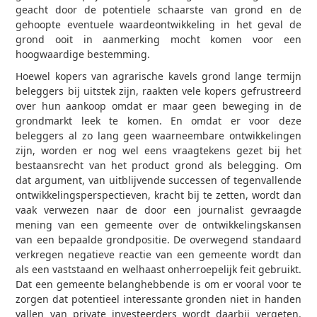
geacht door de potentiele schaarste van grond en de
gehoopte eventuele waardeontwikkeling in het geval de
grond ooit in aanmerking mocht komen voor een
hoogwaardige bestemming.
Hoewel kopers van agrarische kavels grond lange termijn
beleggers bij uitstek zijn, raakten vele kopers gefrustreerd
over hun aankoop omdat er maar geen beweging in de
grondmarkt leek te komen. En omdat er voor deze
beleggers al zo lang geen waarneembare ontwikkelingen
zijn, worden er nog wel eens vraagtekens gezet bij het
bestaansrecht van het product grond als belegging. Om
dat argument, van uitblijvende successen of tegenvallende
ontwikkelingsperspectieven, kracht bij te zetten, wordt dan
vaak verwezen naar de door een journalist gevraagde
mening van een gemeente over de ontwikkelingskansen
van een bepaalde grondpositie. De overwegend standaard
verkregen negatieve reactie van een gemeente wordt dan
als een vaststaand en welhaast onherroepelijk feit gebruikt.
Dat een gemeente belanghebbende is om er vooral voor te
zorgen dat potentieel interessante gronden niet in handen
vallen van private investeerders wordt daarbij vergeten.