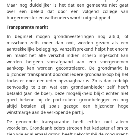
Maar nog duidelijker is het dat een gemeente niet gaat
over een beleid dat door een volgend college van
burgermeester en wethouders wordt uitgestippeld.
Transparante markt
In beginsel mogen grondinvesteringen nog altijd, of
misschien zelfs meer dan ooit, worden gezien als een
aantrekkelijke belegging. Vanzelfsprekend helpt het enorm
en maakt het alle verschil indien scherp ingekocht kan
worden hetgeen voorafgaand aan een voorgenomen
aankoop kan worden gecontroleerd. De grondmarkt is
bijzonder transparant doordat iedere grondaankoop bij het
kadaster door een ieder opvraagbaar is. Zo is dan redelijk
eenvoudig te zien wat een grondaanbieder zelf heeft
betaald (aan de boer). Deze mogelijkheid blijkt echter niet
goed bekend bij de particuliere grondbelegger en nog
altijd betalen zij zoals gezegd een bijzonder hoge
winstmarge aan de verkopende partij.
De genoemde transparantie heeft echter niet alleen
voordelen. Grondaanbieders stropen het kadaster af om te
zien wie er allemaal grond heeft gekocht (bij de concurrent)