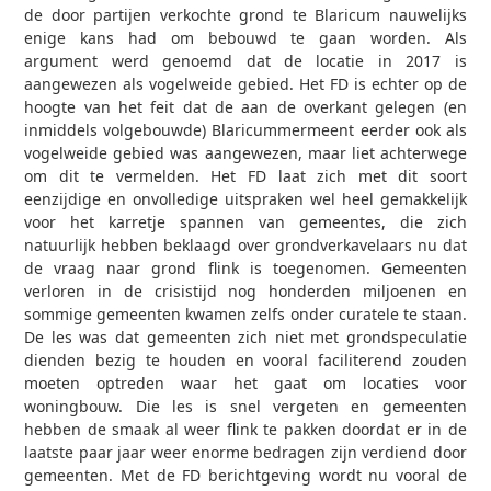
de door partijen verkochte grond te Blaricum nauwelijks
enige kans had om bebouwd te gaan worden. Als
argument werd genoemd dat de locatie in 2017 is
aangewezen als vogelweide gebied. Het FD is echter op de
hoogte van het feit dat de aan de overkant gelegen (en
inmiddels volgebouwde) Blaricummermeent eerder ook als
vogelweide gebied was aangewezen, maar liet achterwege
om dit te vermelden. Het FD laat zich met dit soort
eenzijdige en onvolledige uitspraken wel heel gemakkelijk
voor het karretje spannen van gemeentes, die zich
natuurlijk hebben beklaagd over grondverkavelaars nu dat
de vraag naar grond flink is toegenomen. Gemeenten
verloren in de crisistijd nog honderden miljoenen en
sommige gemeenten kwamen zelfs onder curatele te staan.
De les was dat gemeenten zich niet met grondspeculatie
dienden bezig te houden en vooral faciliterend zouden
moeten optreden waar het gaat om locaties voor
woningbouw. Die les is snel vergeten en gemeenten
hebben de smaak al weer flink te pakken doordat er in de
laatste paar jaar weer enorme bedragen zijn verdiend door
gemeenten. Met de FD berichtgeving wordt nu vooral de