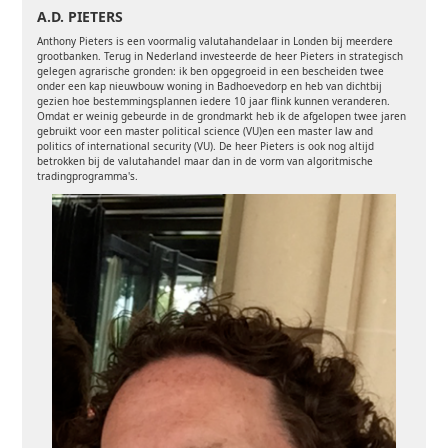
A.D. PIETERS
Anthony Pieters is een voormalig valutahandelaar in Londen bij meerdere
grootbanken. Terug in Nederland investeerde de heer Pieters in strategisch
gelegen agrarische gronden: ik ben opgegroeid in een bescheiden twee
onder een kap nieuwbouw woning in Badhoevedorp en heb van dichtbij
gezien hoe bestemmingsplannen iedere 10 jaar flink kunnen veranderen.
Omdat er weinig gebeurde in de grondmarkt heb ik de afgelopen twee jaren
gebruikt voor een master political science (VU)en een master law and
politics of international security (VU). De heer Pieters is ook nog altijd
betrokken bij de valutahandel maar dan in de vorm van algoritmische
tradingprogramma's.