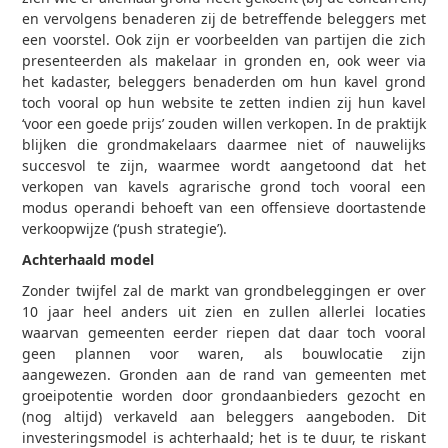
en vervolgens benaderen zij de betreffende beleggers met
een voorstel. Ook zijn er voorbeelden van partijen die zich
presenteerden als makelaar in gronden en, ook weer via
het kadaster, beleggers benaderden om hun kavel grond
toch vooral op hun website te zetten indien zij hun kavel
‘voor een goede prijs’ zouden willen verkopen. In de praktijk
blijken die grondmakelaars daarmee niet of nauwelijks
succesvol te zijn, waarmee wordt aangetoond dat het
verkopen van kavels agrarische grond toch vooral een
modus operandi behoeft van een offensieve doortastende
verkoopwijze (‘push strategie’).
Achterhaald model
Zonder twijfel zal de markt van grondbeleggingen er over
10 jaar heel anders uit zien en zullen allerlei locaties
waarvan gemeenten eerder riepen dat daar toch vooral
geen plannen voor waren, als bouwlocatie zijn
aangewezen. Gronden aan de rand van gemeenten met
groeipotentie worden door grondaanbieders gezocht en
(nog altijd) verkaveld aan beleggers aangeboden. Dit
investeringsmodel is achterhaald; het is te duur, te riskant