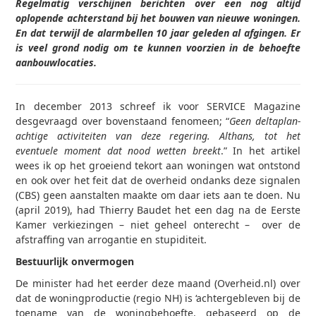
Regelmatig verschijnen berichten over een nog altijd
oplopende achterstand bij het bouwen van nieuwe woningen.
En dat terwijl de alarmbellen 10 jaar geleden al afgingen. Er
is veel grond nodig om te kunnen voorzien in de behoefte
aanbouwlocaties.
In december 2013 schreef ik voor SERVICE Magazine
desgevraagd over bovenstaand fenomeen; “
Geen deltaplan-
achtige activiteiten van deze regering. Althans, tot het
eventuele moment dat nood wetten breekt
.” In het artikel
wees ik op het groeiend tekort aan woningen wat ontstond
en ook over het feit dat de overheid ondanks deze signalen
(CBS) geen aanstalten maakte om daar iets aan te doen. Nu
(april 2019), had Thierry Baudet het een dag na de Eerste
Kamer verkiezingen – niet geheel onterecht – over de
afstraffing van arrogantie en stupiditeit.
Bestuurlijk onvermogen
De minister had het eerder deze maand (Overheid.nl) over
dat de woningproductie (regio NH) is ‘achtergebleven bij de
toename van de woningbehoefte, gebaseerd op de