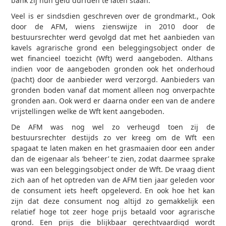
bank zij hun geld durfden te laten staan.
Veel is er sindsdien geschreven over de grondmarkt., Ook
door de AFM, wiens zienswijze in 2010 door de
bestuursrechter werd gevolgd dat met het aanbieden van
kavels agrarische grond een beleggingsobject onder de
wet financieel toezicht (Wft) werd aangeboden. Althans
indien voor de aangeboden gronden ook het onderhoud
(pacht) door de aanbieder werd verzorgd. Aanbieders van
gronden boden vanaf dat moment alleen nog onverpachte
gronden aan. Ook werd er daarna onder een van de andere
vrijstellingen welke de Wft kent aangeboden.
De AFM was nog wel zo verheugd toen zij de
bestuursrechter destijds zo ver kreeg om de Wft een
spagaat te laten maken en het grasmaaien door een ander
dan de eigenaar als ‘beheer’ te zien, zodat daarmee sprake
was van een beleggingsobject onder de Wft. De vraag dient
zich aan of het optreden van de AFM tien jaar geleden voor
de consument iets heeft opgeleverd. En ook hoe het kan
zijn dat deze consument nog altijd zo gemakkelijk een
relatief hoge tot zeer hoge prijs betaald voor agrarische
grond. Een prijs die blijkbaar gerechtvaardigd wordt