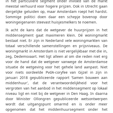
in het particuliere segment onder invloed van de markt
meestal verhuurd voor hogere prijzen. Ook in Utrecht gaan
dergelijke geluiden op, maar Amsterdam roept het hardst.
Sommige politici doen daar een schepje bovenop door
woningeigenaren steevast huisjesmelkers te noemen.
Ik acht de kans dat de wetgever de huurprijzen in het
middensegment gaat maximeren klein. Dé woningmarkt
bestaat niet. Er zijn in Nederland vele woningmarkten van
totaal verschillende samenstellingen en prijsniveaus. De
woningmarkt in Amsterdam is niet vergelijkbaar met die in,
zeg, Dedemsvaart. Het ligt alleen al om die reden niet erg
voor de hand dat de wetgever vanwege de Amsterdamse
situatie de wetgeving voor het gehele land aanpast. Niet
voor niets oordeelde PvdA-coryfee van Gijzel in zijn in
januari 2018 gepubliceerde rapport ‘Samen bouwen aan
middenhuur’, dat de verantwoordelijkheid voor het
vergroten van het aanbod in het middensegment op lokaal
niveau ligt en niet bij de wetgever in Den Haag. In daarna
door Minister Ollongren gepubliceerde wetsontwerpen
wordt dat uitgangspunt omarmd en is onder meer
opgenomen dat het middenhuursegment onder het