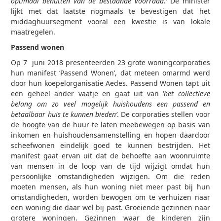
optimaal benutten van de bestaande voorraad.’
De minister
lijkt met dat laatste nogmaals te bevestigen dat het
middaghuursegment vooral een kwestie is van lokale
maatregelen.
Passend wonen
Op 7 juni 2018 presenteerden 23 grote woningcorporaties
hun manifest ‘Passend Wonen’, dat meteen omarmd werd
door hun koepelorganisatie Aedes. Passend Wonen tapt uit
een geheel ander vaatje en gaat uit van ‘
het collectieve
belang om zo veel mogelijk huishoudens een passend en
betaalbaar huis te kunnen bieden’
. De corporaties stellen voor
de hoogte van de huur te laten meebewegen op basis van
inkomen en huishoudensamenstelling en hopen daardoor
scheefwonen eindelijk goed te kunnen bestrijden. Het
manifest gaat ervan uit dat de behoefte aan woonruimte
van mensen in de loop van de tijd wijzigt omdat hun
persoonlijke omstandigheden wijzigen. Om die reden
moeten mensen, als hun woning niet meer past bij hun
omstandigheden, worden bewogen om te verhuizen naar
een woning die daar wel bij past. Groeiende gezinnen naar
grotere woningen. Gezinnen waar de kinderen zijn