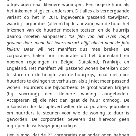
uitgevlogen naar kleinere woningen. Een hogere huur als
het inkomen stijgt en andersom. Dit alles als verdergaande
variant op het in 2016 ingevoerde ‘passend toewijzen’,
waarbij corporaties (alleen) bij de aanvang van de huur het
inkomen van de huurder moeten toetsen en de huurrijs
daarop moeten aanpassen:
‘De film van het leven loopt
gewoon door, maar het huurcontract blijft alleen naar de foto
kijken
.’ Daar wil het manifest dus mee breken. De
corporaties halen hun inspiratie uit het buitenland en
noemen regelingen in België, Duitsland, Frankrijk en
Engeland. Het manifest wil passend wonen bereiken door
te sturen op de hoogte van de huurprijs, maar niet door
huurders te dwingen te verhuizen als zij niet meer passend
wonen. Huurders die bijvoorbeeld te groot wonen krijgen
(bij voorrang) een kleinere woning aangeboden.
Accepteren zij die niet dan gaat de huur omhoog. De
inkomsten die dat oplevert willen de corporaties gebruiken
om huurders te steunen voor wie de woning te duur is
geworden. De corporaties beweren dat hiervoor geen
ingrijpende wetswijziging nodig is.
Het is mooi dat de 23 corporaties dat onder ogen hebben