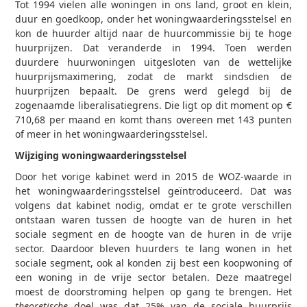
Tot 1994 vielen alle woningen in ons land, groot en klein,
duur en goedkoop, onder het woningwaarderingsstelsel en
kon de huurder altijd naar de huurcommissie bij te hoge
huurprijzen. Dat veranderde in 1994. Toen werden
duurdere huurwoningen uitgesloten van de wettelijke
huurprijsmaximering, zodat de markt sindsdien de
huurprijzen bepaalt. De grens werd gelegd bij de
zogenaamde liberalisatiegrens. Die ligt op dit moment op €
710,68 per maand en komt thans overeen met 143 punten
of meer in het woningwaarderingsstelsel.
Wijziging woningwaarderingsstelsel
Door het vorige kabinet werd in 2015 de WOZ-waarde in
het woningwaarderingsstelsel geïntroduceerd. Dat was
volgens dat kabinet nodig, omdat er te grote verschillen
ontstaan waren tussen de hoogte van de huren in het
sociale segment en de hoogte van de huren in de vrije
sector. Daardoor bleven huurders te lang wonen in het
sociale segment, ook al konden zij best een koopwoning of
een woning in de vrije sector betalen. Deze maatregel
moest de doorstroming helpen op gang te brengen. Het
theoretische
doel was dat 25% van de sociale huurprijs