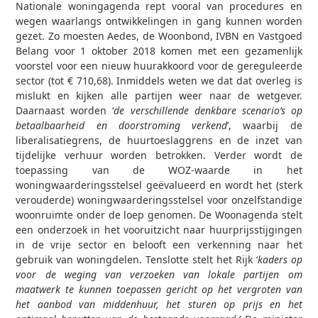
Nationale woningagenda rept vooral van procedures en
wegen waarlangs ontwikkelingen in gang kunnen worden
gezet. Zo moesten Aedes, de Woonbond, IVBN en Vastgoed
Belang voor 1 oktober 2018 komen met een gezamenlijk
voorstel voor een nieuw huurakkoord voor de gereguleerde
sector (tot € 710,68). Inmiddels weten we dat dat overleg is
mislukt en kijken alle partijen weer naar de wetgever.
Daarnaast worden ‘
de verschillende denkbare scenario’s op
betaalbaarheid en doorstroming verkend
’, waarbij de
liberalisatiegrens, de huurtoeslaggrens en de inzet van
tijdelijke verhuur worden betrokken. Verder wordt de
toepassing van de WOZ-waarde in het
woningwaarderingsstelsel geëvalueerd en wordt het (sterk
verouderde) woningwaarderingsstelsel voor onzelfstandige
woonruimte onder de loep genomen. De Woonagenda stelt
een onderzoek in het vooruitzicht naar huurprijsstijgingen
in de vrije sector en belooft een verkenning naar het
gebruik van woningdelen. Tenslotte stelt het Rijk ‘
kaders op
voor de weging van verzoeken van lokale partijen om
maatwerk te kunnen toepassen gericht op het vergroten van
het aanbod van middenhuur, het sturen op prijs en het