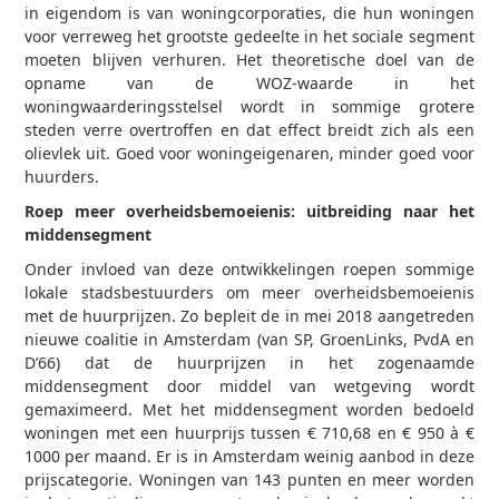
in eigendom is van woningcorporaties, die hun woningen
voor verreweg het grootste gedeelte in het sociale segment
moeten blijven verhuren. Het theoretische doel van de
opname van de WOZ-waarde in het
woningwaarderingsstelsel wordt in sommige grotere
steden verre overtroffen en dat effect breidt zich als een
olievlek uit. Goed voor woningeigenaren, minder goed voor
huurders.
Roep meer overheidsbemoeienis: uitbreiding naar het
middensegment
Onder invloed van deze ontwikkelingen roepen sommige
lokale stadsbestuurders om meer overheidsbemoeienis
met de huurprijzen. Zo bepleit de in mei 2018 aangetreden
nieuwe coalitie in Amsterdam (van SP, GroenLinks, PvdA en
D’66) dat de huurprijzen in het zogenaamde
middensegment door middel van wetgeving wordt
gemaximeerd. Met het middensegment worden bedoeld
woningen met een huurprijs tussen € 710,68 en € 950 à €
1000 per maand. Er is in Amsterdam weinig aanbod in deze
prijscategorie. Woningen van 143 punten en meer worden