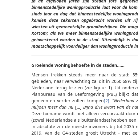
In de afgelopen jaren zijn steden fors gegroei
binnenstedelijke woningproductie laat voor de kom
sinds jaar en dag dat binnenstedelijke woningprod
konden deze tekorten opgebracht worden uit rijk
winsten uit gemeentelijke grondbedrijven. Die moge
Kortom; als we meer binnenstedelijke woningprod
geïnvesteerd worden in de stad. Uiteindelijk is d
maatschappelijk voordeliger dan woningproductie in 
Groeiende woningbehoefte in de steden……
Mensen trekken steeds meer naar de stad: 5
gebieden, naar verwachting zal dit in 2050 68% zij
Nederland terug te zien (zie figuur 1). Uit onder
Planbureau van de Leefomgeving (PBL) blijkt dat
gemeenten verder zullen krimpen
[2]
: “
Nederland z
miljoen meer dan nu
[…]
Bijna drie kwart van de na
Deze toename wordt niet alleen veroorzaakt door 
(zowel Nederlandse als buitenlandse) hebben een 
in absolute zin de meeste inwoners bij tot 2035
2019. Van de G4-steden groeit Utrecht – met een