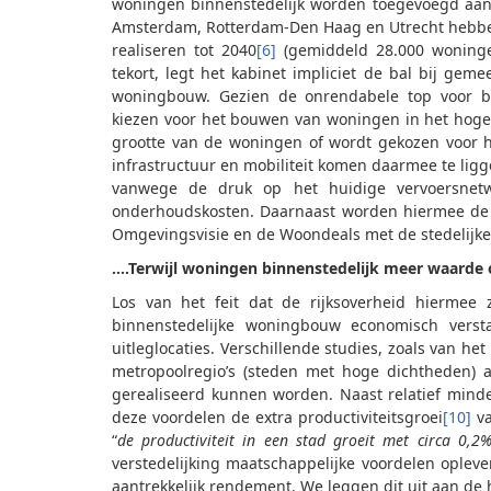
woningen binnenstedelijk worden toegevoegd aan d
Amsterdam, Rotterdam-Den Haag en Utrecht hebbe
realiseren tot 2040
[6]
(gemiddeld 28.000 woningen
tekort, legt het kabinet impliciet de bal bij gem
woningbouw. Gezien de onrendabele top voor bi
kiezen voor het bouwen van woningen in het hoge
grootte van de woningen of wordt gekozen voor 
infrastructuur en mobiliteit komen daarmee te ligg
vanwege de druk op het huidige vervoersnet
onderhoudskosten. Daarnaast worden hiermee de b
Omgevingsvisie en de Woondeals met de stedelijke r
….Terwijl woningen binnenstedelijk meer waarde o
Los van het feit dat de rijksoverheid hiermee z
binnenstedelijke woningbouw economisch vers
uitleglocaties. Verschillende studies, zoals van h
metropoolregio’s (steden met hoge dichtheden) a
gerealiseerd kunnen worden. Naast relatief minde
deze voordelen de extra productiviteitsgroei
[10]
va
“
de productiviteit in een stad groeit met circa 0,
verstedelijking maatschappelijke voordelen opleve
aantrekkelijk rendement. We leggen dit uit aan d