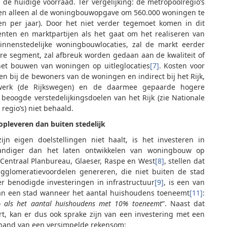
e huidige voorraad. Ter vergelijking: de metropoolregio’s
n alleen al de woningbouwopgave om 560.000 woningen te
 per jaar). Door het niet verder tegemoet komen in dit
eenten en marktpartijen als het gaat om het realiseren van
nnenstedelijke woningbouwlocaties, zal de markt eerder
re segment, zal afbreuk worden gedaan aan de kwaliteit of
het bouwen van woningen op uitleglocaties
[7]
. Kosten voor
en bij de bewoners van de woningen en indirect bij het Rijk,
werk (de Rijkswegen) en de daarmee gepaarde hogere
eoogde verstedelijkingsdoelen van het Rijk (zie Nationale
egio’s) niet behaald.
pleveren dan buiten stedelijk
ijn eigen doelstellingen niet haalt, is het investeren in
tandiger dan het laten ontwikkelen van woningbouw op
et Centraal Planbureau, Glaeser, Raspe en West
[8]
, stellen dat
gglomeratievoordelen genereren, die niet buiten de stad
r benodigde investeringen in infrastructuur
[9]
, is een van
n een stad wanneer het aantal huishoudens toeneemt
[11]
:
2% als het aantal huishoudens met 10% toeneemt
”. Naast dat
rt, kan er dus ook sprake zijn van een investering met een
e hand van een versimpelde rekensom: