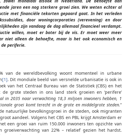
d, zowel mondiaal alsook in Nederland. De behoefte aan
ende jaren een nog sterkere groei zien. We weten echter al
uctie met financiële tekorten gepaard gaat. In het verleden
ssubsidies, door woningcorporaties (verevening) en door
lijkheden zijn vandaag de dag allemaal financieel verdampt.
uctie willen, moet er boter bij de vis. Er moet weer meer
aar niet alleen de behoefte, maar is het ook economisch en
de periferie.
5% van de wereldbevolking woont momenteel in urbane
n
[1]
. Dit mondiale beeld van versnelde urbanisatie is ook in
zoek van het Centraal Bureau van de Statistiek (CBS) en het
 de grote steden in ons land sterk groeien en ‘perifere’
al in 2035 naar verwachting 18,3 miljoen inwoners hebben, 1
tionale groei komt terecht in de grote en middelgrote steden.
”
de natuurlijke bevolkingsgroei in de steden, ook migranten
groot aandeel. Volgens het CBS en PBL krijgt Amsterdam er
 met een groei van ruim 150.000 inwoners ten opzichte van
 groeiverwachting van 22% – relatief gezien het hardst.