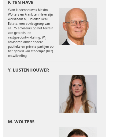
F. TEN HAVE
Yvon Lustenhouwer, Maxim
Wolters en Frank ten Have zijn
werkzaam bij Deloitte Real
Estate, een adviesgroep van
ca. 75 adviseurs op het terrein
van gebieds- en
vastgoedontwikkeling. Wij
adviseren onder andere
publieke en private partijen op
het gebied van stedelijke (her)
ontwikkeling.
Y. LUSTENHOUWER
M. WOLTERS