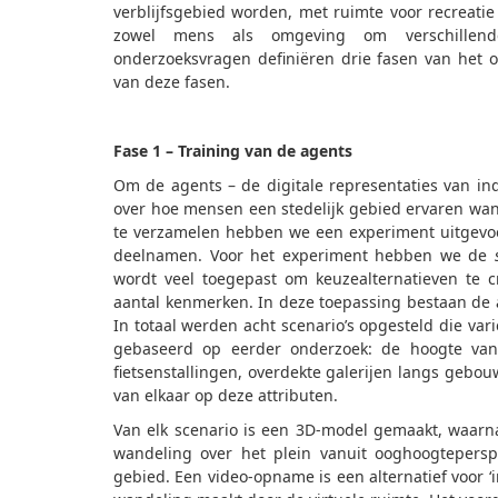
verblijfsgebied worden, met ruimte voor recreati
zowel mens als omgeving om verschillende
onderzoeksvragen definiëren drie fasen van het 
van deze fasen.
Fase 1 – Training van de agents
Om de agents – de digitale representaties van ind
over hoe mensen een stedelijk gebied ervaren wa
te verzamelen hebben we een experiment uitgevoe
deelnamen. Voor het experiment hebben we de
wordt veel toegepast om keuzealternatieven te 
aantal kenmerken. In deze toepassing bestaan de a
In totaal werden acht scenario’s opgesteld die va
gebaseerd op eerder onderzoek: de hoogte van
fietsenstallingen, overdekte galerijen langs gebo
van elkaar op deze attributen.
Van elk scenario is een 3D-model gemaakt, waarn
wandeling over het plein vanuit ooghoogteperspe
gebied. Een video-opname is een alternatief voor 