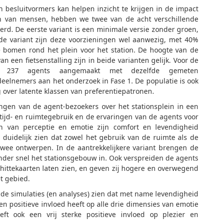
n besluitvormers kan helpen inzicht te krijgen in de impact
en van mensen, hebben we twee van de acht verschillende
rd. De eerste variant is een minimale versie zonder groen,
de variant zijn deze voorzieningen wel aanwezig, met 40%
e bomen rond het plein voor het station. De hoogte van de
een fietsenstalling zijn in beide varianten gelijk. Voor de
an 237 agents aangemaakt met dezelfde gemeten
deelnemers aan het onderzoek in Fase 1. De populatie is ook
 over latente klassen van preferentiepatronen.
ingen van de agent-bezoekers over het stationsplein in een
t tijd- en ruimtegebruik en de ervaringen van de agents voor
n van perceptie en emotie zijn comfort en levendigheid
 duidelijk zien dat zowel het gebruik van de ruimte als de
twee ontwerpen. In de aantrekkelijkere variant brengen de
inder snel het stationsgebouw in. Ook verspreiden de agents
e hittekaarten laten zien, en geven zij hogere en overwegend
t gebied.
n de simulaties (en analyses) zien dat met name levendigheid
en positieve invloed heeft op alle drie dimensies van emotie
eft ook een vrij sterke positieve invloed op plezier en