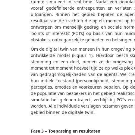
ruimte simuleert in real time. Nadat een popula
vooraf gedefinieerde entreepunten en verlaten
uitgangen. Binnen het gebied bepalen de agent
resultaat van de krachten die op elk moment op h
ontworpen om menselijk gedrag en sociale norme
‘points of interests’ (POI’s) op basis van hun huid
obstakels, ontoegankelijke gebieden en botsinge
Om de digital twin van mensen in hun omgeving te
ontwikkelde model (Figuur 1). Hierdoor beschikk
stemming en een doel, nemen ze de omgeving wa
moment tot moment hoeveel tijd ze op welke plek w
van gedragsmogelijkheden van de agents. We creë
hun initiële toestand (persoonlijkheid, stemming
percepties, emoties en voorkeuren bepalen. Op dez
de populatie van bezoekers in het gebied realist
simulatie het gelopen traject, verblijf bij POIs e
worden. Alle individuele verslagen tezamen geven 
gebied binnen de digitale twin.
Fase 3 – Toepassing en resultaten