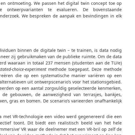
e en ontmoeting. We passen het digital twin concept toe op
 ontwerpvarianten te evalueren. De bovenstaande
onderzoek. We bespreken de aanpak en bevindingen in elk
ividuen binnen de digitale twin – te trainen, is data nodig
nneer zij gebruikmaken van de publieke ruimte. Om de data
rd waaraan in totaal 237 mensen (studenten aan de TU/e)
stated-choice-experiment
methode toegepast. Deze methode
creëren die op een systematische manier variëren op een
lternatieven uit ontwerpscenario’s voor het stationsgebied.
rieerden op een aantal zorgvuldig geselecteerde kenmerken,
 de gebouwen, de aanwezigheid van terrasjes, bankjes,
uwen, gras en bomen. De scenario’s varieerden onafhankelijk
a met VR-technologie een video werd gegenereerd die een
ctief toont. Dit biedt een realistisch beeld van het hele
‘immersive’ VR waar de deelnemer met een VR-bril op zelf de