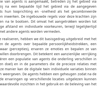
tie van agents is aangemaakt, betreden zij het gebied via
 zij na een bepaalde tijd het gebied via de aangegeven
s hun looprichting en -snelheid als het gecombineerde
en inwerken. De ingebouwde regels voor deze krachten zijn
n na te bootsen. Dit omvat het aangetrokken worden tot
ige afstand en individuele voorkeuren, terwijl tegelijkertijd
n met andere agents worden vermeden.
 realiseren, hebben we dit basisgedrag uitgebreid met het
en de agents over bepaalde persoonlijkheidstrekken, een
ar (percepties), ervaren ze emoties en bepalen ze van
illen doorbrengen. Dit betekent een aanzienlijke verrijking
ren een populatie van agents die onderling verschillen in
 en doel) en in de parameters die de precieze relaties met
e manier kan de digitale twin individuele variaties binnen
isch weergeven. De agents hebben een geheugen zodat na de
n de ervaringen op verschillende locaties uitgelezen kunnen
waardevolle inzichten in het gebruik en de beleving van het