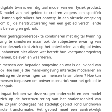
digitale twin is een digitaal model van een fysiek product,
3D-model van het gebied te creëren volgens een specifiek
, kunnen gebruikers het ontwerp in een virtuele omgeving
 om bij de herstructurering van een gebied verschillende
ls beleving en gebruik.
 Door gedragsonderzoek te combineren met digital twinning
ving te simuleren maar ook de subjectieve ervaring van
t onderzoek richt zich op het ontwikkelen van digital twins
 nabootsen niet alleen wat betreft hun voetgangersgedrag
arnemen, beleven en waarderen.
ren mensen een bepaalde omgeving en wat is de invloed van
op? Hoe kan je die mens-omgeving interactie modeleren en
t gedrag en de ervaringen van mensen te simuleren? Hoe kun
de mensen toepassen om ontwerpscenario’s voor het gebied te
e aanpak?
e ingaat hebben we deze vragen onderzocht en een model
zich op de herstructurering van het stationsgebied van
de 20 jaar ondergaat het stedelijk gebied rond Eindhoven
ote transformatie. Het gebied moet een aantrekkelijk