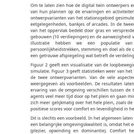
Om te laten zien hoe de digital twin ontwerpers e
van hun plannen op de ervaringen en activiteit
ontwerpvarianten van het stationsgebied gesimulee
eetgelegenheden, bankjes of arcades. In de twee
van het oppervlak bedekt door gras en verspreid
gebouwen (10 verdiepingen) en de aanwezigheid van 
illustratie hebben we een populatie v
persoonlijkheidstrekken, stemming en doel als de 
een getrouwe afspiegeling wat betreft de verdeling
Figuur 2 geeft een visualisatie van de loopbeweg
simulatie. Figuur 3 geeft statistieken weer van he
de twee ontwerpvarianten. Van de vele aspecte
weergegeven als voorbeelden. De resultaten laten
ervaring van de omgeving verschillen tussen de 
agents veel meer tijd door op het plein en gaan m
zich meer gelijkmatig over het hele plein, zoals d
positieve scores voor comfort en levendigheid in he
Dit is slechts een voorbeeld. In het algemeen late
een belangrijke omgevingskwaliteit is, omdat het e
(plezier, opwinding en dominantie). Comfort he