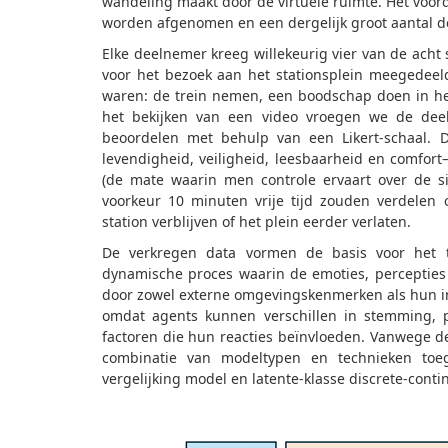
wandeling maakt door de virtuele ruimte. Het voor
worden afgenomen en een dergelijk groot aantal 
Elke deelnemer kreeg willekeurig vier van de acht
voor het bezoek aan het stationsplein meegedeeld
waren: de trein nemen, een boodschap doen in het
het bekijken van een video vroegen we de dee
beoordelen met behulp van een Likert-schaal. D
levendigheid, veiligheid, leesbaarheid en comfor
(de mate waarin men controle ervaart over de si
voorkeur 10 minuten vrije tijd zouden verdelen o
station verblijven of het plein eerder verlaten.
De verkregen data vormen de basis voor het t
dynamische proces waarin de emoties, percepties
door zowel externe omgevingskenmerken als hun int
omdat agents kunnen verschillen in stemming, 
factoren die hun reacties beïnvloeden. Vanwege de
combinatie van modeltypen en technieken toeg
vergelijking model en latente-klasse discrete-cont