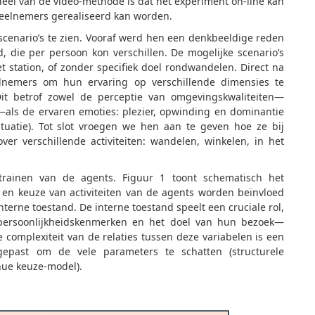
deel van de video-methode is dat het experiment on-line kan
deelnemers gerealiseerd kan worden.
 scenario’s te zien. Vooraf werd hen een denkbeeldige reden
, die per persoon kon verschillen. De mogelijke scenario’s
 station, of zonder specifiek doel rondwandelen. Direct na
lnemers om hun ervaring op verschillende dimensies te
it betrof zowel de perceptie van omgevingskwaliteiten—
t—als de ervaren emoties: plezier, opwinding en dominantie
tuatie). Tot slot vroegen we hen aan te geven hoe ze bij
ver verschillende activiteiten: wandelen, winkelen, in het
rainen van de agents. Figuur 1 toont schematisch het
 en keuze van activiteiten van de agents worden beïnvloed
erne toestand. De interne toestand speelt een cruciale rol,
persoonlijkheidskenmerken en het doel van hun bezoek—
 complexiteit van de relaties tussen deze variabelen is een
epast om de vele parameters te schatten (structurele
inue keuze-model).