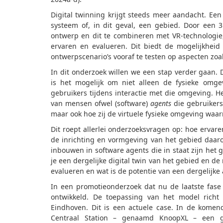
Digital twinning krijgt steeds meer aandacht. Een 
systeem of, in dit geval, een gebied. Door een 
ontwerp en dit te combineren met VR-technologie
ervaren en evalueren
. Dit biedt de mogelijkheid
ontwerpscenario’s vooraf te testen op aspecten zoa
In dit onderzoek willen we een stap verder gaan.
is het mogelijk om niet alleen de fysieke omge
gebruikers tijdens interactie met die omgeving. He
van mensen ofwel (software)
agents
die gebruikers
maar ook hoe zij de virtuele fysieke omgeving wa
Dit roept allerlei onderzoeksvragen op: hoe erva
de inrichting en vormgeving van het gebied daar
inbouwen in software agents die in staat zijn he
je een dergelijke digital twin van het gebied en 
evalueren en wat is de potentie van een dergelijk
In een promotieonderzoek dat nu de laatste fas
ontwikkeld. De toepassing van het model richt 
Eindhoven. Dit is een actuele case. In de komen
Centraal Station – genaamd KnoopXL – een gr