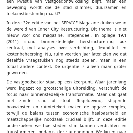
een kwestie van vastgoedontwikkeling blijft, maar een
beweging wordt die de stad slimmer, duurzamer en
toekomstbestendig maakt?
In deze 32e editie van het SERVICE Magazine duiken we in
de wereld van Inner City Restructuring. Dit thema is niet
nieuw voor ons magazine, integendeel. In oplage 19.1
(2011) stond binnenstedelijke herstructurering ook
centraal, met analyses over verdichting, flexibiliteit en
kostenbeheersing. Nu, ruim veertien jaar later, zien we dat
dezelfde vraagstukken nog steeds spelen, maar in een
totaal andere context. De urgentie is alleen maar groter
geworden.
De vastgoedsector staat op een keerpunt. Waar jarenlang
werd ingezet op grootschalige uitbreiding, verschuift de
focus naar binnenstedelijke transformatie. Maar dat gaat
niet zonder slag of stoot. Regelgeving, stijgende
bouwkosten en ruimtetekort maken de opgave complex,
terwijl de balans tussen economische haalbaarheid en
maatschappelijke noodzaak cruciaal blijft. In deze editie
onderzoeken we hoe steden slim kunnen verdichten en
transformeren, ondanks deze uitdagingen. We kijken naar