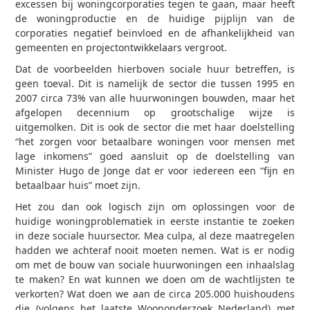
excessen bij woningcorporaties tegen te gaan, maar heeft
de woningproductie en de huidige pijplijn van de
corporaties negatief beïnvloed en de afhankelijkheid van
gemeenten en projectontwikkelaars vergroot.
Dat de voorbeelden hierboven sociale huur betreffen, is
geen toeval. Dit is namelijk de sector die tussen 1995 en
2007 circa 73% van alle huurwoningen bouwden, maar het
afgelopen decennium op grootschalige wijze is
uitgemolken. Dit is ook de sector die met haar doelstelling
“het zorgen voor betaalbare woningen voor mensen met
lage inkomens” goed aansluit op de doelstelling van
Minister Hugo de Jonge dat er voor iedereen een “fijn en
betaalbaar huis” moet zijn.
Het zou dan ook logisch zijn om oplossingen voor de
huidige woningproblematiek in eerste instantie te zoeken
in deze sociale huursector. Mea culpa, al deze maatregelen
hadden we achteraf nooit moeten nemen. Wat is er nodig
om met de bouw van sociale huurwoningen een inhaalslag
te maken? En wat kunnen we doen om de wachtlijsten te
verkorten? Wat doen we aan de circa 205.000 huishoudens
die (volgens het laatste Woononderzoek Nederland) met