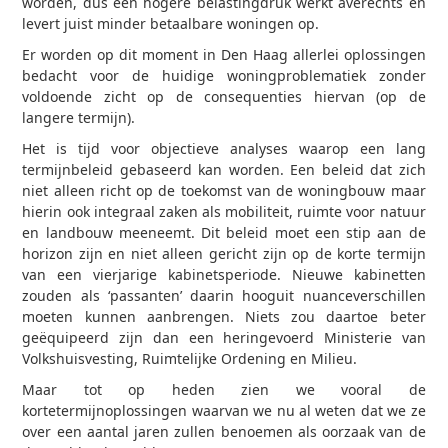
worden, dus een hogere belastingdruk werkt averechts en
levert juist minder betaalbare woningen op.
Er worden op dit moment in Den Haag allerlei oplossingen
bedacht voor de huidige woningproblematiek zonder
voldoende zicht op de consequenties hiervan (op de
langere termijn).
Het is tijd voor objectieve analyses waarop een lang
termijnbeleid gebaseerd kan worden. Een beleid dat zich
niet alleen richt op de toekomst van de woningbouw maar
hierin ook integraal zaken als mobiliteit, ruimte voor natuur
en landbouw meeneemt. Dit beleid moet een stip aan de
horizon zijn en niet alleen gericht zijn op de korte termijn
van een vierjarige kabinetsperiode. Nieuwe kabinetten
zouden als ‘passanten’ daarin hooguit nuanceverschillen
moeten kunnen aanbrengen. Niets zou daartoe beter
geëquipeerd zijn dan een heringevoerd Ministerie van
Volkshuisvesting, Ruimtelijke Ordening en Milieu.
Maar tot op heden zien we vooral de
kortetermijnoplossingen waarvan we nu al weten dat we ze
over een aantal jaren zullen benoemen als oorzaak van de