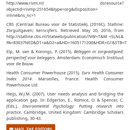
http://www.rivm.nl/ dsresource?
objectid=rivmp:251654&type=org&disposition=
inline&ns_nc=1
CBS (Centraal Bureau voor de Statistiek). (2016C). Statline:
Zorguitgaven; kerncijfers. Retrieved May 20, 2016, from
http://statline.cbs.nl/Statweb/publication/?VW=T&M =SLNL&
PA=83037NED&D1=a&D2=a&HD=1605171200&HDR=G1&STB=T
Elp, M. van & Konings, P. (2015).
Beleggen in zorgvastgoed:
perspectief voor beleggers
. Amsterdam: Economisch Instituut
voor de Bouw.
Health Consumer Powerhouse (2015).
Euro Health Consumer
Index 2014
. Marseilles, France: Health Consumer
Powerhouse Ltd.
Heijs, W.J.M. (2007). User needs analysis and bridging the
application gap. In: Edgerton, E., Romice, O. & Spencer, C.
(Eds.).
Environmental Psychology: Putting research into
practice
. Cambridge, United Kingdom: Cambridge Scholars
publishing, 30-43.
MAIL THE EDITORS