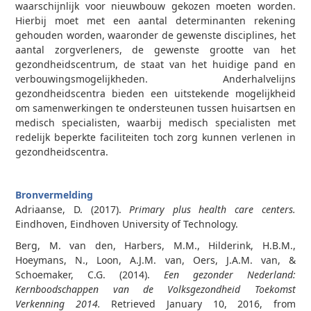
waarschijnlijk voor nieuwbouw gekozen moeten worden.
Hierbij moet met een aantal determinanten rekening
gehouden worden, waaronder de gewenste disciplines, het
aantal zorgverleners, de gewenste grootte van het
gezondheidscentrum, de staat van het huidige pand en
verbouwingsmogelijkheden. Anderhalvelijns
gezondheidscentra bieden een uitstekende mogelijkheid
om samenwerkingen te ondersteunen tussen huisartsen en
medisch specialisten, waarbij medisch specialisten met
redelijk beperkte faciliteiten toch zorg kunnen verlenen in
gezondheidscentra.
Bronvermelding
Adriaanse, D. (2017).
Primary plus health care centers.
Eindhoven, Eindhoven University of Technology.
Berg, M. van den, Harbers, M.M., Hilderink, H.B.M.,
Hoeymans, N., Loon, A.J.M. van, Oers, J.A.M. van, &
Schoemaker, C.G. (2014).
Een gezonder Nederland:
Kernboodschappen van de Volksgezondheid Toekomst
Verkenning 2014.
Retrieved January 10, 2016, from